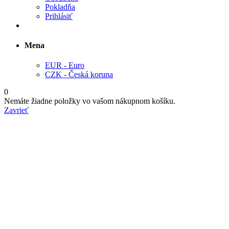
Pokladňa
Prihlásiť
Mena
EUR - Euro
CZK - Česká koruna
0
Nemáte žiadne položky vo vašom nákupnom košíku.
Zavrieť