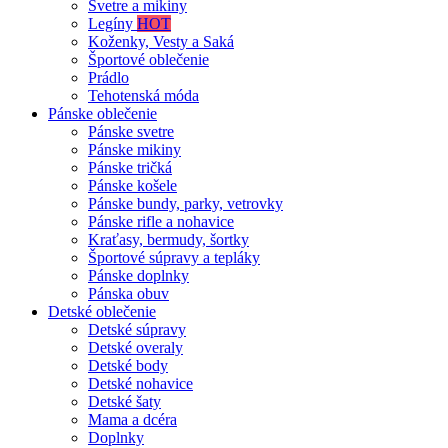
Svetre a mikiny
Legíny
HOT
Koženky, Vesty a Saká
Športové oblečenie
Prádlo
Tehotenská móda
Pánske oblečenie
Pánske svetre
Pánske mikiny
Pánske tričká
Pánske košele
Pánske bundy, parky, vetrovky
Pánske rifle a nohavice
Kraťasy, bermudy, šortky
Športové súpravy a tepláky
Pánske doplnky
Pánska obuv
Detské oblečenie
Detské súpravy
Detské overaly
Detské body
Detské nohavice
Detské šaty
Mama a dcéra
Doplnky