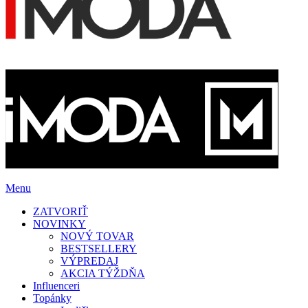
Menu
ZATVORIŤ
NOVINKY
NOVÝ TOVAR
BESTSELLERY
VÝPREDAJ
AKCIA TÝŽDŇA
Influenceri
Topánky