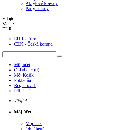
Akrylové kravaty
Párty balóny
Vitajte!
Mena:
EUR
EUR - Euro
CZK - Česká koruna
Môj účet
Obľúbené
(
0
)
Môj Košík
Pokladňa
Registrovať
Prihlásiť
Vitajte!
Môj účet
Môj účet
Obľúbené