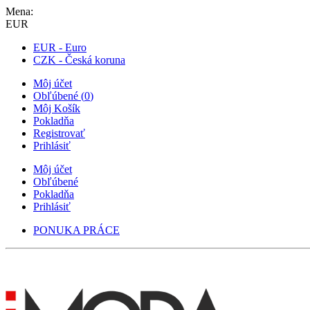
Mena:
EUR
EUR - Euro
CZK - Česká koruna
Môj účet
Obľúbené
(
0
)
Môj Košík
Pokladňa
Registrovať
Prihlásiť
Môj účet
Obľúbené
Pokladňa
Prihlásiť
PONUKA PRÁCE