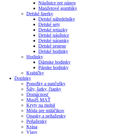
Náušnice pre pánov
Manžetové gombíky
Detské šperky
Detské náhrdelníky
Detské sety
Detské retiazky
Detské náušnice
Detské náramky
Detské prstene
Detské hodinky
Hodinky
Dámske hodinky
Pánske hodinky
Krabičky
Doplnky
Ponožky a pančušky
Šály, šatky, čiapky
Domácnosť
MusíŠ MAŤ
Kryty na mobil
Móda pre miláčikov
Opasky a peňaženky
Peňaženky
Krása
Vlasy