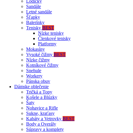
Lodičky
Sandále
Letné sandále
Šľapky
Balerínky
Tenisky
BEST
Nízke tenisky
Členkové tenisky
Platformy
Mokasíny
Vysoké čižmy
BEST
Nízke čižmy
Kotníkové čižmy
Snehule
Workery
Pánska obuv
Dámske oblečenie
Tričká a Topy
Košele a Blúzky
Šaty
Nohavice a Rifle
Sukne, kraťasy
Kabáty a Vetrovky
BEST
Body a Overály
Súpravy a komplety