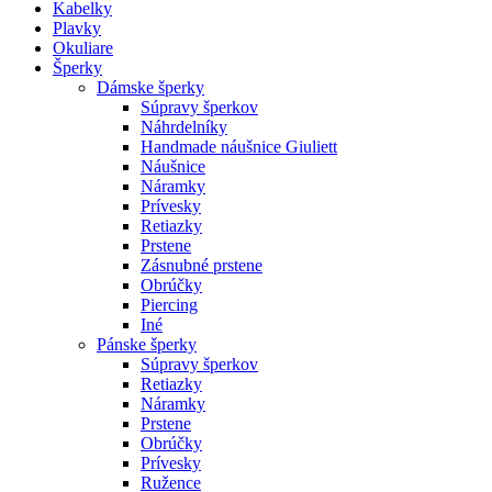
Kabelky
Plavky
Okuliare
Šperky
Dámske šperky
Súpravy šperkov
Náhrdelníky
Handmade náušnice Giuliett
Náušnice
Náramky
Prívesky
Retiazky
Prstene
Zásnubné prstene
Obrúčky
Piercing
Iné
Pánske šperky
Súpravy šperkov
Retiazky
Náramky
Prstene
Obrúčky
Prívesky
Ružence