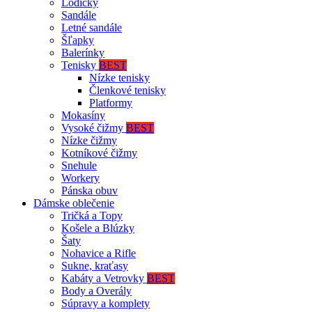
Lodičky
Sandále
Letné sandále
Šľapky
Balerínky
Tenisky
BEST
Nízke tenisky
Členkové tenisky
Platformy
Mokasíny
Vysoké čižmy
BEST
Nízke čižmy
Kotníkové čižmy
Snehule
Workery
Pánska obuv
Dámske oblečenie
Tričká a Topy
Košele a Blúzky
Šaty
Nohavice a Rifle
Sukne, kraťasy
Kabáty a Vetrovky
BEST
Body a Overály
Súpravy a komplety