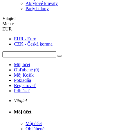
Akrylové kravaty
Párty balóny
Vitajte!
Mena:
EUR
EUR - Euro
CZK - Česká koruna
Môj účet
Obľúbené
(
0
)
Môj Košík
Pokladňa
Registrovať
Prihlásiť
Vitajte!
Môj účet
Môj účet
Obľúbené