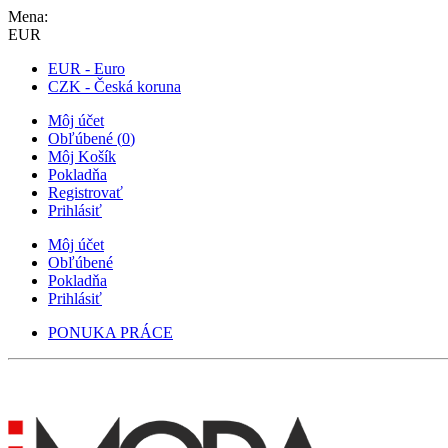
Mena:
EUR
EUR - Euro
CZK - Česká koruna
Môj účet
Obľúbené
(
0
)
Môj Košík
Pokladňa
Registrovať
Prihlásiť
Môj účet
Obľúbené
Pokladňa
Prihlásiť
PONUKA PRÁCE