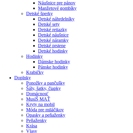
Náušnice pre pánov
Manžetové gombíky
Detské šperky
Detské náhrdelníky
Detské sety
Detské retiazky
Detské náušnice
Detské náramky
Detské prstene
Detské hodinky
Hodinky
Dámske hodinky
Pánske hodinky
Krabičky
Doplnky
Ponožky a pančušky
Šály, šatky, čiapky
Domácnosť
MusíŠ MAŤ
Kryty na mobil
Móda pre miláčikov
Opasky a peňaženky
Peňaženky
Krása
Vlasy