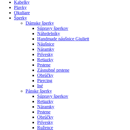
Kabelky
Plavky
Okuliare
Šperky
Dámske šperky
Súpravy šperkov
Náhrdelníky
Handmade náušnice Giuliett
Náušnice
Náramky
Prívesky
Retiazky
Prstene
Zásnubné prstene
Obrúčky
Piercing
Iné
Pánske šperky
Súpravy šperkov
Retiazky
Náramky
Prstene
Obrúčky
Prívesky
Ružence