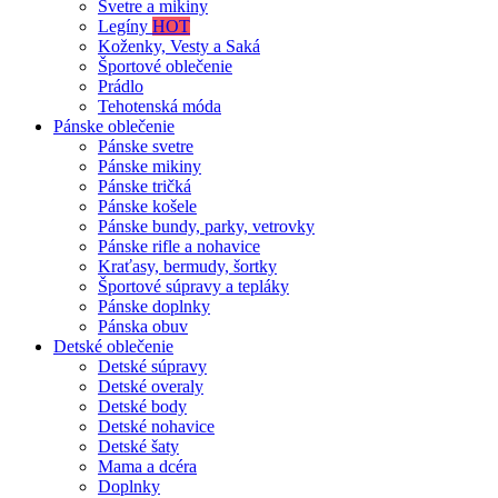
Svetre a mikiny
Legíny
HOT
Koženky, Vesty a Saká
Športové oblečenie
Prádlo
Tehotenská móda
Pánske oblečenie
Pánske svetre
Pánske mikiny
Pánske tričká
Pánske košele
Pánske bundy, parky, vetrovky
Pánske rifle a nohavice
Kraťasy, bermudy, šortky
Športové súpravy a tepláky
Pánske doplnky
Pánska obuv
Detské oblečenie
Detské súpravy
Detské overaly
Detské body
Detské nohavice
Detské šaty
Mama a dcéra
Doplnky