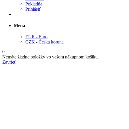
Pokladňa
Prihlásiť
Mena
EUR - Euro
CZK - Česká koruna
0
Nemáte žiadne položky vo vašom nákupnom košíku.
Zavrieť