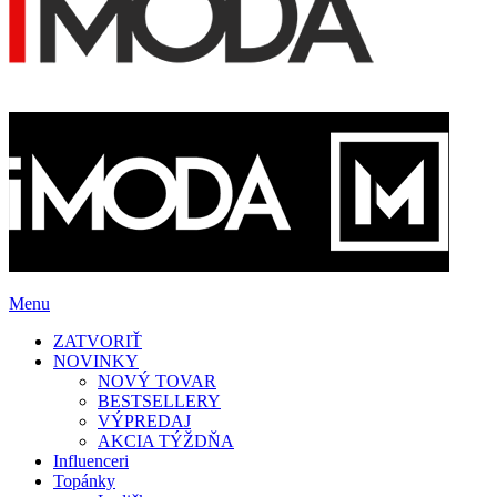
Menu
ZATVORIŤ
NOVINKY
NOVÝ TOVAR
BESTSELLERY
VÝPREDAJ
AKCIA TÝŽDŇA
Influenceri
Topánky