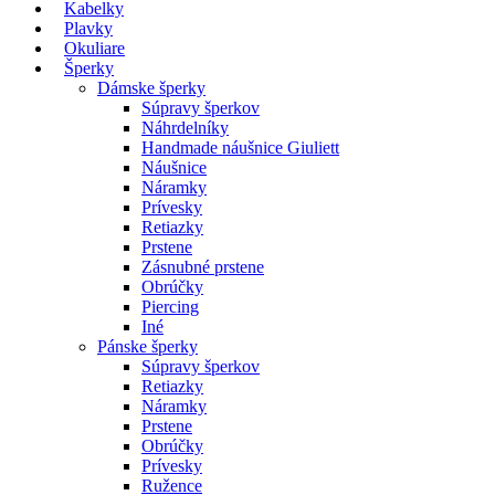
Kabelky
Plavky
Okuliare
Šperky
Dámske šperky
Súpravy šperkov
Náhrdelníky
Handmade náušnice Giuliett
Náušnice
Náramky
Prívesky
Retiazky
Prstene
Zásnubné prstene
Obrúčky
Piercing
Iné
Pánske šperky
Súpravy šperkov
Retiazky
Náramky
Prstene
Obrúčky
Prívesky
Ružence