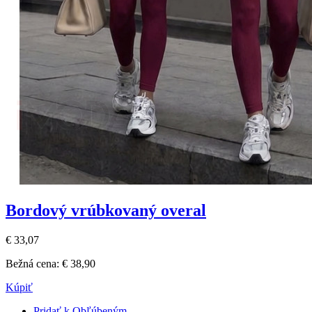
Bordový vrúbkovaný overal
€ 33,07
Bežná cena:
€ 38,90
Kúpiť
Pridať k Obľúbeným