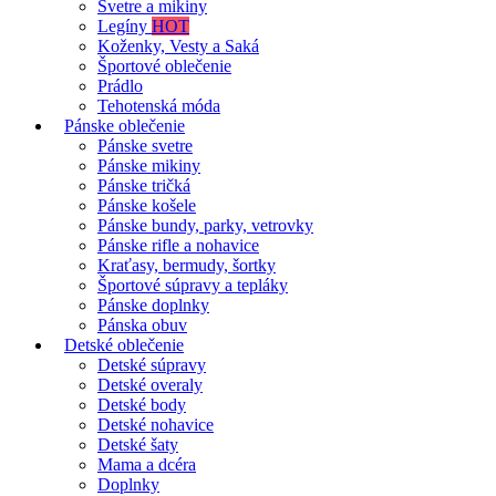
Svetre a mikiny
Legíny
HOT
Koženky, Vesty a Saká
Športové oblečenie
Prádlo
Tehotenská móda
Pánske oblečenie
Pánske svetre
Pánske mikiny
Pánske tričká
Pánske košele
Pánske bundy, parky, vetrovky
Pánske rifle a nohavice
Kraťasy, bermudy, šortky
Športové súpravy a tepláky
Pánske doplnky
Pánska obuv
Detské oblečenie
Detské súpravy
Detské overaly
Detské body
Detské nohavice
Detské šaty
Mama a dcéra
Doplnky