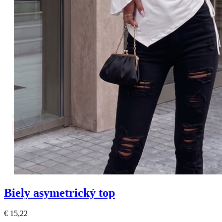
Biely asymetrický top
€ 15,22