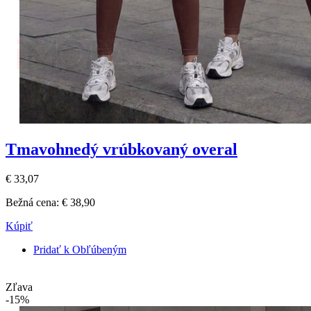
Tmavohnedý vrúbkovaný overal
€ 33,07
Bežná cena:
€ 38,90
Kúpiť
Pridať k Obľúbeným
Zľava
-15%