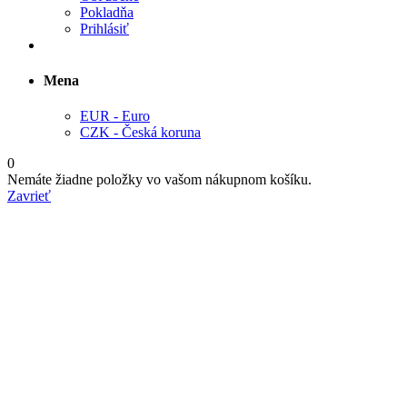
Pokladňa
Prihlásiť
Mena
EUR - Euro
CZK - Česká koruna
0
Nemáte žiadne položky vo vašom nákupnom košíku.
Zavrieť