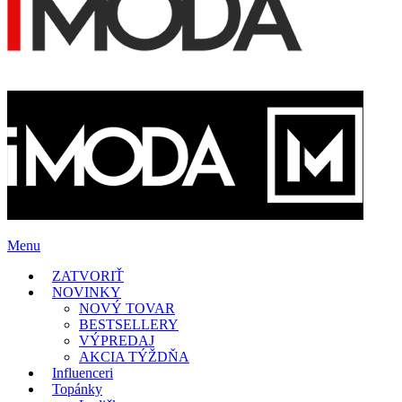
Menu
ZATVORIŤ
NOVINKY
NOVÝ TOVAR
BESTSELLERY
VÝPREDAJ
AKCIA TÝŽDŇA
Influenceri
Topánky