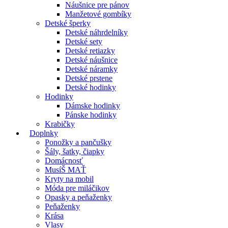
Náušnice pre pánov
Manžetové gombíky
Detské šperky
Detské náhrdelníky
Detské sety
Detské retiazky
Detské náušnice
Detské náramky
Detské prstene
Detské hodinky
Hodinky
Dámske hodinky
Pánske hodinky
Krabičky
Doplnky
Ponožky a pančušky
Šály, šatky, čiapky
Domácnosť
MusíŠ MAŤ
Kryty na mobil
Móda pre miláčikov
Opasky a peňaženky
Peňaženky
Krása
Vlasy