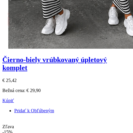
Čierno-biely vrúbkovaný úpletový
komplet
€ 25,42
Bežná cena:
€ 29,90
Kúpiť
Pridať k Obľúbeným
Zľava
-15%