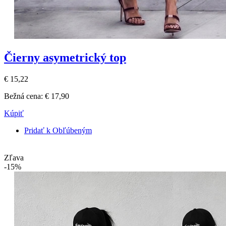
Čierny asymetrický top
€ 15,22
Bežná cena:
€ 17,90
Kúpiť
Pridať k Obľúbeným
Zľava
-15%