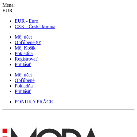
Mena:
EUR
EUR - Euro
CZK - Česká koruna
Môj účet
Obľúbené
(
0
)
Môj Košík
Pokladňa
Registrovať
Prihlásiť
Môj účet
Obľúbené
Pokladňa
Prihlásiť
PONUKA PRÁCE