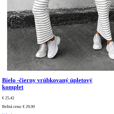
Bielo -čierny vrúbkovaný úpletový
komplet
€ 25,42
Bežná cena:
€ 29,90