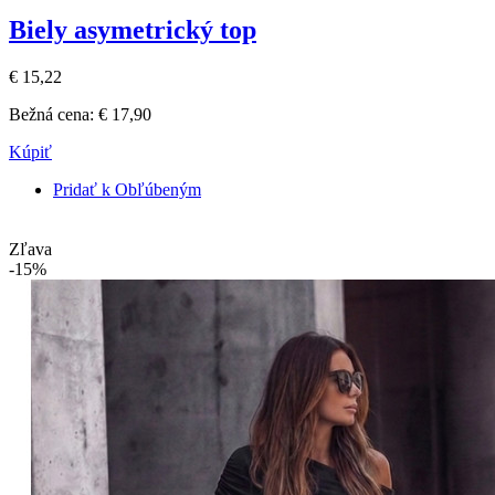
Biely asymetrický top
€ 15,22
Bežná cena:
€ 17,90
Kúpiť
Pridať k Obľúbeným
Zľava
-15%