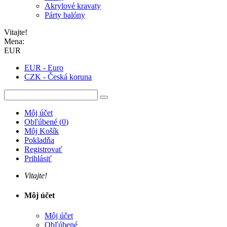
Akrylové kravaty
Párty balóny
Vitajte!
Mena:
EUR
EUR - Euro
CZK - Česká koruna
Môj účet
Obľúbené
(
0
)
Môj Košík
Pokladňa
Registrovať
Prihlásiť
Vitajte!
Môj účet
Môj účet
Obľúbené