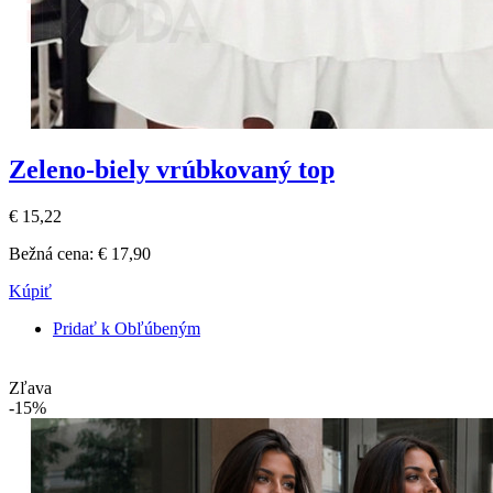
Zeleno-biely vrúbkovaný top
€ 15,22
Bežná cena:
€ 17,90
Kúpiť
Pridať k Obľúbeným
Zľava
-15%