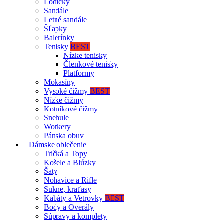
Lodičky
Sandále
Letné sandále
Šľapky
Balerínky
Tenisky
BEST
Nízke tenisky
Členkové tenisky
Platformy
Mokasíny
Vysoké čižmy
BEST
Nízke čižmy
Kotníkové čižmy
Snehule
Workery
Pánska obuv
Dámske oblečenie
Tričká a Topy
Košele a Blúzky
Šaty
Nohavice a Rifle
Sukne, kraťasy
Kabáty a Vetrovky
BEST
Body a Overály
Súpravy a komplety