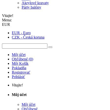
Akrylové kravaty
Párty balóny
Vitajte!
Mena:
EUR
EUR - Euro
CZK - Česká koruna
Môj účet
Obľúbené
(
0
)
Môj Košík
Pokladňa
Registrovať
Prihlásiť
Vitajte!
Môj účet
Môj účet
Obľúbené