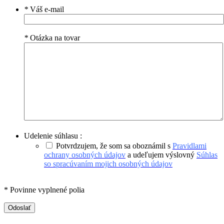
*
Váš e-mail
*
Otázka na tovar
Udelenie súhlasu :
Potvrdzujem, že som sa oboznámil s
Pravidlami
ochrany osobných údajov
a udeľujem výslovný
Súhlas
so spracúvaním mojich osobných údajov
* Povinne vyplnené polia
Odoslať