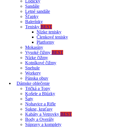
Lodičky
Sandále
Letné sandále
Šľapky
Balerínky
Tenisky
BEST
Nízke tenisky
Členkové tenisky
Platformy
Mokasíny
Vysoké čižmy
BEST
Nízke čižmy
Kotníkové čižmy
Snehule
Workery
Pánska obuv
Dámske oblečenie
Tričká a Topy
Košele a Blúzky
Šaty
Nohavice a Rifle
Sukne, kraťasy
Kabáty a Vetrovky
BEST
Body a Overály
Súpravy a komplety