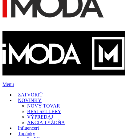
Menu
ZATVORIŤ
NOVINKY
NOVÝ TOVAR
BESTSELLERY
VÝPREDAJ
AKCIA TÝŽDŇA
Influenceri
Topánky