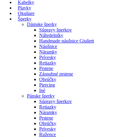
Kabelky
Plavky
Okuliare
Šperky
Dámske šperky
Súpravy šperkov
Náhrdelníky
Handmade náušnice Giuliett
Náušnice
Náramky
Prívesky
Retiazky
Prstene
Zásnubné prstene
Obrúčky
Piercing
Iné
Pánske šperky
Súpravy šperkov
Retiazky
Náramky
Prstene
Obrúčky
Prívesky
Ružence