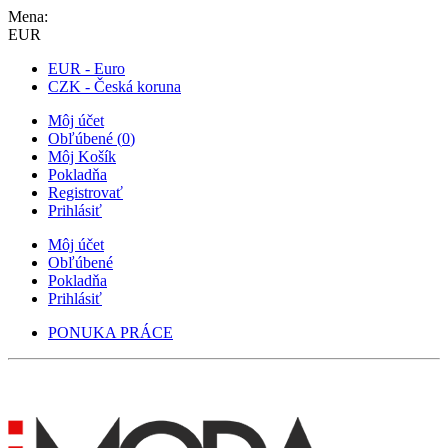
Mena:
EUR
EUR - Euro
CZK - Česká koruna
Môj účet
Obľúbené
(
0
)
Môj Košík
Pokladňa
Registrovať
Prihlásiť
Môj účet
Obľúbené
Pokladňa
Prihlásiť
PONUKA PRÁCE