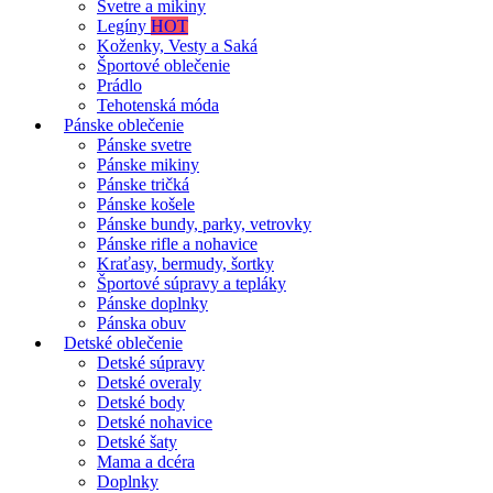
Svetre a mikiny
Legíny
HOT
Koženky, Vesty a Saká
Športové oblečenie
Prádlo
Tehotenská móda
Pánske oblečenie
Pánske svetre
Pánske mikiny
Pánske tričká
Pánske košele
Pánske bundy, parky, vetrovky
Pánske rifle a nohavice
Kraťasy, bermudy, šortky
Športové súpravy a tepláky
Pánske doplnky
Pánska obuv
Detské oblečenie
Detské súpravy
Detské overaly
Detské body
Detské nohavice
Detské šaty
Mama a dcéra
Doplnky