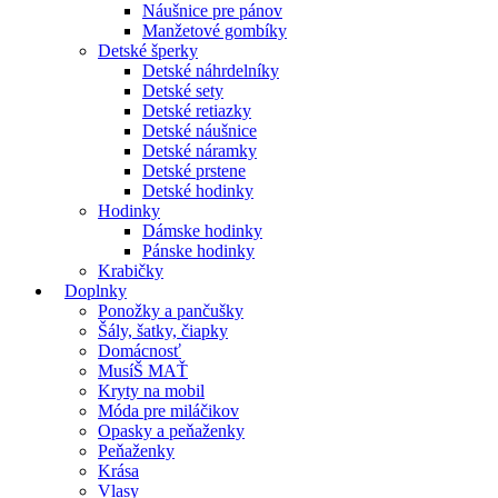
Náušnice pre pánov
Manžetové gombíky
Detské šperky
Detské náhrdelníky
Detské sety
Detské retiazky
Detské náušnice
Detské náramky
Detské prstene
Detské hodinky
Hodinky
Dámske hodinky
Pánske hodinky
Krabičky
Doplnky
Ponožky a pančušky
Šály, šatky, čiapky
Domácnosť
MusíŠ MAŤ
Kryty na mobil
Móda pre miláčikov
Opasky a peňaženky
Peňaženky
Krása
Vlasy