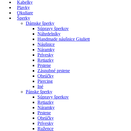
Kabelky
Plavky
Okuliare
Šperky
Dámske šperky
Súpravy šperkov
Náhrdelníky
Handmade náušnice Giuliett
Náušnice
Náramky
Prívesky
Retiazky
Prstene
Zásnubné prstene
Obrúčky
Piercing
Iné
Pánske šperky
Súpravy šperkov
Retiazky
Náramky
Prstene
Obrúčky
Prívesky
Ružence