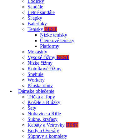
Lodičky
Sandále
Letné sandále
Šľapky
Balerínky
Tenisky
BEST
Nízke tenisky
Členkové tenisky
Platformy
Mokasíny
Vysoké čižmy
BEST
Nízke čižmy
Kotníkové čižmy
Snehule
Workery
Pánska obuv
Dámske oblečenie
Tričká a Topy
Košele a Blúzky
Šaty
Nohavice a Rifle
Sukne, kraťasy
Kabáty a Vetrovky
BEST
Body a Overály
Súpravy a komplety