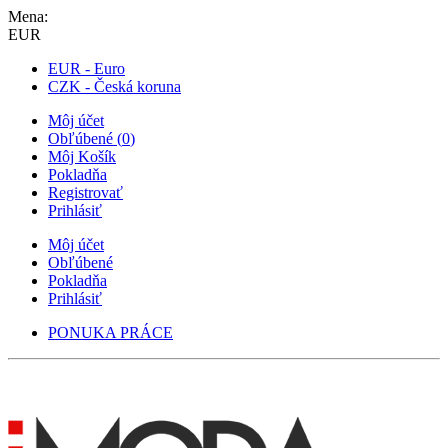
Mena:
EUR
EUR - Euro
CZK - Česká koruna
Môj účet
Obľúbené
(
0
)
Môj Košík
Pokladňa
Registrovať
Prihlásiť
Môj účet
Obľúbené
Pokladňa
Prihlásiť
PONUKA PRÁCE