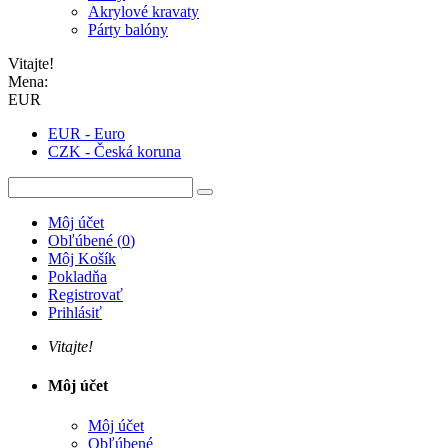
Akrylové kravaty
Párty balóny
Vitajte!
Mena:
EUR
EUR - Euro
CZK - Česká koruna
Môj účet
Obľúbené
(
0
)
Môj Košík
Pokladňa
Registrovať
Prihlásiť
Vitajte!
Môj účet
Môj účet
Obľúbené