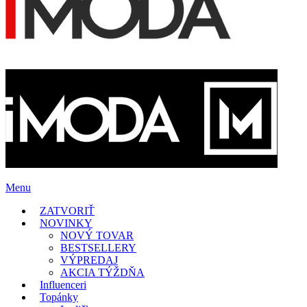
Menu
ZATVORIŤ
NOVINKY
NOVÝ TOVAR
BESTSELLERY
VÝPREDAJ
AKCIA TÝŽDŇA
Influenceri
Topánky