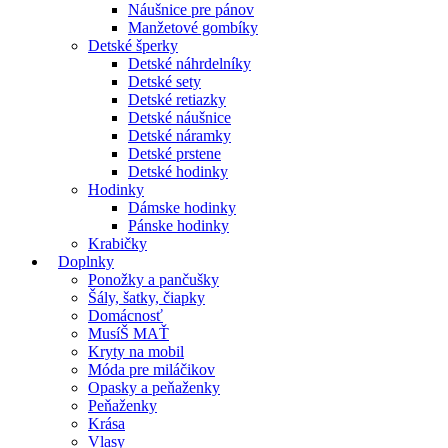
Náušnice pre pánov
Manžetové gombíky
Detské šperky
Detské náhrdelníky
Detské sety
Detské retiazky
Detské náušnice
Detské náramky
Detské prstene
Detské hodinky
Hodinky
Dámske hodinky
Pánske hodinky
Krabičky
Doplnky
Ponožky a pančušky
Šály, šatky, čiapky
Domácnosť
MusíŠ MAŤ
Kryty na mobil
Móda pre miláčikov
Opasky a peňaženky
Peňaženky
Krása
Vlasy