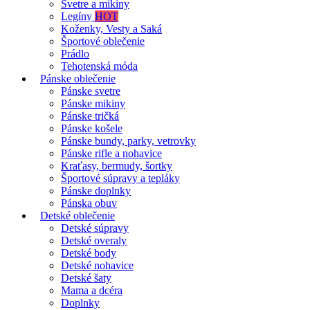
Svetre a mikiny
Legíny
HOT
Koženky, Vesty a Saká
Športové oblečenie
Prádlo
Tehotenská móda
Pánske oblečenie
Pánske svetre
Pánske mikiny
Pánske tričká
Pánske košele
Pánske bundy, parky, vetrovky
Pánske rifle a nohavice
Kraťasy, bermudy, šortky
Športové súpravy a tepláky
Pánske doplnky
Pánska obuv
Detské oblečenie
Detské súpravy
Detské overaly
Detské body
Detské nohavice
Detské šaty
Mama a dcéra
Doplnky