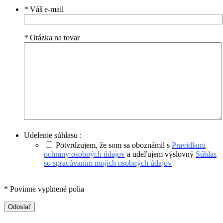
*
Váš e-mail
*
Otázka na tovar
Udelenie súhlasu :
Potvrdzujem, že som sa oboznámil s
Pravidlami
ochrany osobných údajov
a udeľujem výslovný
Súhlas
so spracúvaním mojich osobných údajov
* Povinne vyplnené polia
Odoslať