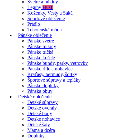
Svetre a mikiny
Legíny
HOT
Koženky, Vesty a Saká
Športové oblečenie
Prádlo
Tehotenská móda
Pánske oblečenie
Pánske svetre
Pánske mikiny
Pánske tričká
Pánske košele
Pánske bundy, parky, vetrovky
Pánske rifle a nohavice
Kraťasy, bermudy, šortky
Športové súpravy a tepláky
Pánske doplnky
Pánska obuv
Detské oblečenie
Detské súpravy
Detské overaly
Detské body
Detské nohavice
Detské šaty
Mama a dcéra
Doplnky