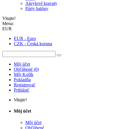
Akrylové kravaty
Párty balóny
Vitajte!
Mena:
EUR
EUR - Euro
CZK - Česká koruna
Môj účet
Obľúbené
(
0
)
Môj Košík
Pokladňa
Registrovať
Prihlásiť
Vitajte!
Môj účet
Môj účet
Obľúbené