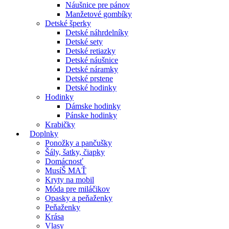
Náušnice pre pánov
Manžetové gombíky
Detské šperky
Detské náhrdelníky
Detské sety
Detské retiazky
Detské náušnice
Detské náramky
Detské prstene
Detské hodinky
Hodinky
Dámske hodinky
Pánske hodinky
Krabičky
Doplnky
Ponožky a pančušky
Šály, šatky, čiapky
Domácnosť
MusíŠ MAŤ
Kryty na mobil
Móda pre miláčikov
Opasky a peňaženky
Peňaženky
Krása
Vlasy