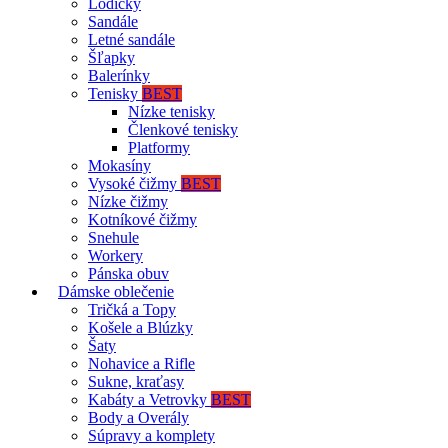
Lodičky
Sandále
Letné sandále
Šľapky
Balerínky
Tenisky
BEST
Nízke tenisky
Členkové tenisky
Platformy
Mokasíny
Vysoké čižmy
BEST
Nízke čižmy
Kotníkové čižmy
Snehule
Workery
Pánska obuv
Dámske oblečenie
Tričká a Topy
Košele a Blúzky
Šaty
Nohavice a Rifle
Sukne, kraťasy
Kabáty a Vetrovky
BEST
Body a Overály
Súpravy a komplety