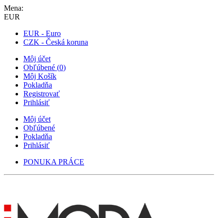
Mena:
EUR
EUR - Euro
CZK - Česká koruna
Môj účet
Obľúbené
(
0
)
Môj Košík
Pokladňa
Registrovať
Prihlásiť
Môj účet
Obľúbené
Pokladňa
Prihlásiť
PONUKA PRÁCE