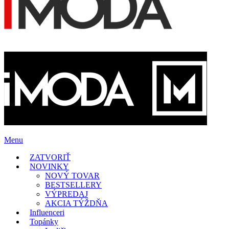
Menu
ZATVORIŤ
NOVINKY
NOVÝ TOVAR
BESTSELLERY
VÝPREDAJ
AKCIA TÝŽDŇA
Influenceri
Topánky