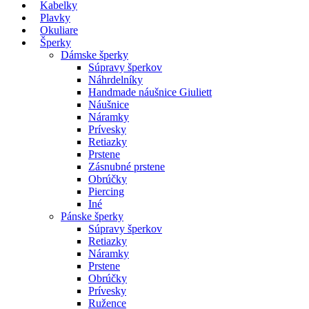
Kabelky
Plavky
Okuliare
Šperky
Dámske šperky
Súpravy šperkov
Náhrdelníky
Handmade náušnice Giuliett
Náušnice
Náramky
Prívesky
Retiazky
Prstene
Zásnubné prstene
Obrúčky
Piercing
Iné
Pánske šperky
Súpravy šperkov
Retiazky
Náramky
Prstene
Obrúčky
Prívesky
Ružence