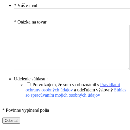
*
Váš e-mail
*
Otázka na tovar
Udelenie súhlasu :
Potvrdzujem, že som sa oboznámil s
Pravidlami
ochrany osobných údajov
a udeľujem výslovný
Súhlas
so spracúvaním mojich osobných údajov
* Povinne vyplnené polia
Odoslať