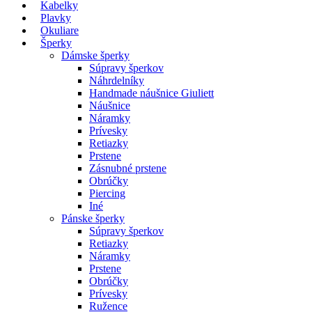
Kabelky
Plavky
Okuliare
Šperky
Dámske šperky
Súpravy šperkov
Náhrdelníky
Handmade náušnice Giuliett
Náušnice
Náramky
Prívesky
Retiazky
Prstene
Zásnubné prstene
Obrúčky
Piercing
Iné
Pánske šperky
Súpravy šperkov
Retiazky
Náramky
Prstene
Obrúčky
Prívesky
Ružence