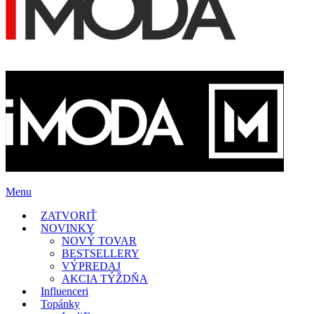
Menu
ZATVORIŤ
NOVINKY
NOVÝ TOVAR
BESTSELLERY
VÝPREDAJ
AKCIA TÝŽDŇA
Influenceri
Topánky