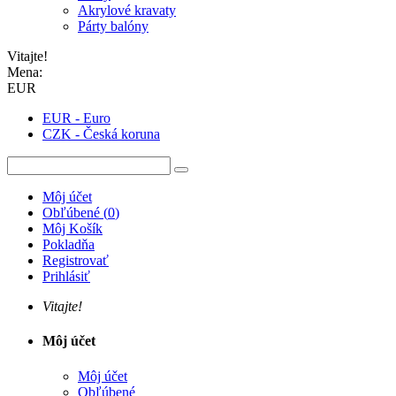
Akrylové kravaty
Párty balóny
Vitajte!
Mena:
EUR
EUR - Euro
CZK - Česká koruna
Môj účet
Obľúbené
(
0
)
Môj Košík
Pokladňa
Registrovať
Prihlásiť
Vitajte!
Môj účet
Môj účet
Obľúbené