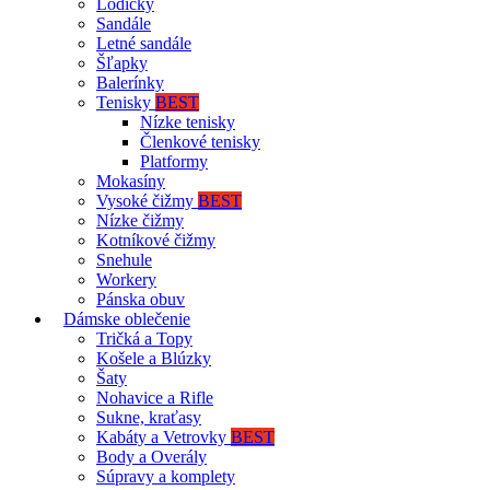
Lodičky
Sandále
Letné sandále
Šľapky
Balerínky
Tenisky
BEST
Nízke tenisky
Členkové tenisky
Platformy
Mokasíny
Vysoké čižmy
BEST
Nízke čižmy
Kotníkové čižmy
Snehule
Workery
Pánska obuv
Dámske oblečenie
Tričká a Topy
Košele a Blúzky
Šaty
Nohavice a Rifle
Sukne, kraťasy
Kabáty a Vetrovky
BEST
Body a Overály
Súpravy a komplety