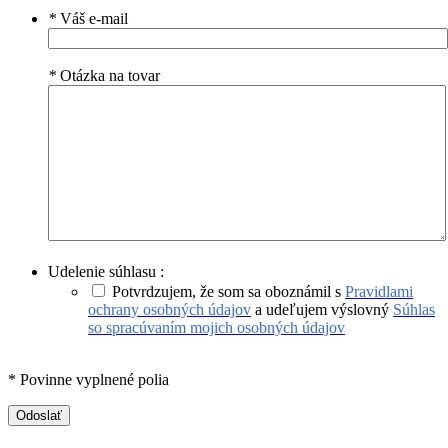
*
Váš e-mail
*
Otázka na tovar
Udelenie súhlasu :
Potvrdzujem, že som sa oboznámil s
Pravidlami
ochrany osobných údajov
a udeľujem výslovný
Súhlas
so spracúvaním mojich osobných údajov
* Povinne vyplnené polia
Odoslať