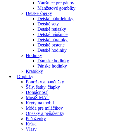
Náušnice pre pánov
Manžetové gombíky
Detské šperky
Detské náhrdelníky
Detské sety
Detské retiazky
Detské náušnice
Detské náramky
Detské prstene
Detské hodinky
Hodinky
Dámske hodinky
Pánske hodinky
Krabičky
Doplnky
Ponožky a pančušky
Šály, šatky, čiapky
Domácnosť
MusíŠ MAŤ
Kryty na mobil
Móda pre miláčikov
Opasky a peňaženky
Peňaženky
Krása
Vlasy