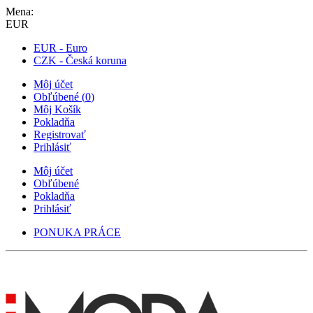
Mena:
EUR
EUR - Euro
CZK - Česká koruna
Môj účet
Obľúbené
(
0
)
Môj Košík
Pokladňa
Registrovať
Prihlásiť
Môj účet
Obľúbené
Pokladňa
Prihlásiť
PONUKA PRÁCE