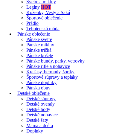
Svetre a mikiny
Legíny
HOT
Koženky, Vesty a Saká
Športové oblečenie
Prádlo
Tehotenská móda
Pánske oblečenie
Pánske svetre
Pánske mikiny
Pánske tričká
Pánske košele
Pánske bundy, parky, vetrovky
Pánske rifle a nohavice
Kraťasy, bermudy, šortky
Športové súpravy a tepláky
Pánske doplnky
Pánska obuv
Detské oblečenie
Detské súpravy
Detské overaly
Detské body
Detské nohavice
Detské šaty
Mama a dcéra
Doplnky