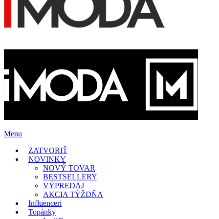
Menu
ZATVORIŤ
NOVINKY
NOVÝ TOVAR
BESTSELLERY
VÝPREDAJ
AKCIA TÝŽDŇA
Influenceri
Topánky