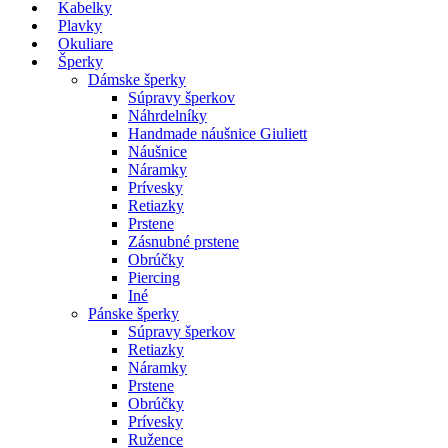
Kabelky
Plavky
Okuliare
Šperky
Dámske šperky
Súpravy šperkov
Náhrdelníky
Handmade náušnice Giuliett
Náušnice
Náramky
Prívesky
Retiazky
Prstene
Zásnubné prstene
Obrúčky
Piercing
Iné
Pánske šperky
Súpravy šperkov
Retiazky
Náramky
Prstene
Obrúčky
Prívesky
Ružence