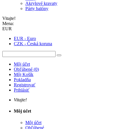
Akrylové kravaty
Párty balóny
Vitajte!
Mena:
EUR
EUR - Euro
CZK - Česká koruna
Môj účet
Obľúbené
(
0
)
Môj Košík
Pokladňa
Registrovať
Prihlásiť
Vitajte!
Môj účet
Môj účet
Obľúbené