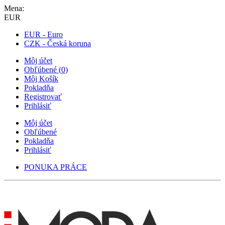
Mena:
EUR
EUR - Euro
CZK - Česká koruna
Môj účet
Obľúbené
(
0
)
Môj Košík
Pokladňa
Registrovať
Prihlásiť
Môj účet
Obľúbené
Pokladňa
Prihlásiť
PONUKA PRÁCE