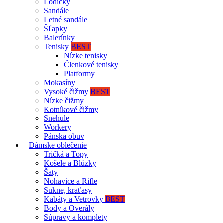
Lodičky
Sandále
Letné sandále
Šľapky
Balerínky
Tenisky
BEST
Nízke tenisky
Členkové tenisky
Platformy
Mokasíny
Vysoké čižmy
BEST
Nízke čižmy
Kotníkové čižmy
Snehule
Workery
Pánska obuv
Dámske oblečenie
Tričká a Topy
Košele a Blúzky
Šaty
Nohavice a Rifle
Sukne, kraťasy
Kabáty a Vetrovky
BEST
Body a Overály
Súpravy a komplety