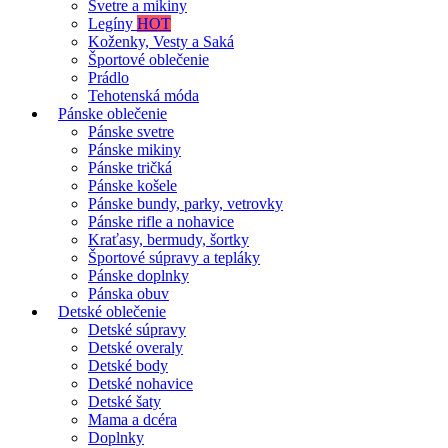
Svetre a mikiny
Legíny
HOT
Koženky, Vesty a Saká
Športové oblečenie
Prádlo
Tehotenská móda
Pánske oblečenie
Pánske svetre
Pánske mikiny
Pánske tričká
Pánske košele
Pánske bundy, parky, vetrovky
Pánske rifle a nohavice
Kraťasy, bermudy, šortky
Športové súpravy a tepláky
Pánske doplnky
Pánska obuv
Detské oblečenie
Detské súpravy
Detské overaly
Detské body
Detské nohavice
Detské šaty
Mama a dcéra
Doplnky