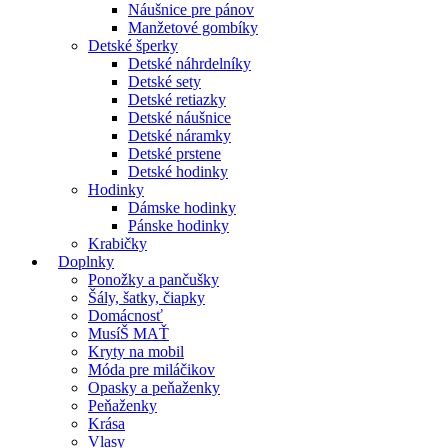
Náušnice pre pánov
Manžetové gombíky
Detské šperky
Detské náhrdelníky
Detské sety
Detské retiazky
Detské náušnice
Detské náramky
Detské prstene
Detské hodinky
Hodinky
Dámske hodinky
Pánske hodinky
Krabičky
Doplnky
Ponožky a pančušky
Šály, šatky, čiapky
Domácnosť
MusíŠ MAŤ
Kryty na mobil
Móda pre miláčikov
Opasky a peňaženky
Peňaženky
Krása
Vlasy