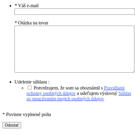
*
Váš e-mail
*
Otázka na tovar
Udelenie súhlasu :
Potvrdzujem, že som sa oboznámil s
Pravidlami
ochrany osobných údajov
a udeľujem výslovný
Súhlas
so spracúvaním mojich osobných údajov
* Povinne vyplnené polia
Odoslať