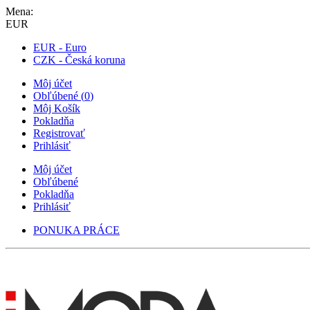
Mena:
EUR
EUR - Euro
CZK - Česká koruna
Môj účet
Obľúbené
(
0
)
Môj Košík
Pokladňa
Registrovať
Prihlásiť
Môj účet
Obľúbené
Pokladňa
Prihlásiť
PONUKA PRÁCE