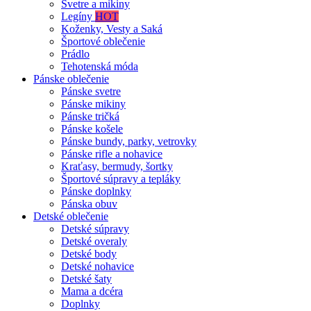
Svetre a mikiny
Legíny
HOT
Koženky, Vesty a Saká
Športové oblečenie
Prádlo
Tehotenská móda
Pánske oblečenie
Pánske svetre
Pánske mikiny
Pánske tričká
Pánske košele
Pánske bundy, parky, vetrovky
Pánske rifle a nohavice
Kraťasy, bermudy, šortky
Športové súpravy a tepláky
Pánske doplnky
Pánska obuv
Detské oblečenie
Detské súpravy
Detské overaly
Detské body
Detské nohavice
Detské šaty
Mama a dcéra
Doplnky