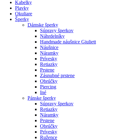
Kabelky
Plavky
Okuliare
Šperky
Dámske šperky
Súpravy šperkov
Náhrdelníky
Handmade náušnice Giuliett
Náušnice
Náramky
Prívesky
Retiazky
Prstene
Zásnubné prstene
Obrúčky
Piercing
Iné
Pánske šperky
Súpravy šperkov
Retiazky
Náramky
Prstene
Obrúčky
Prívesky
Ružence