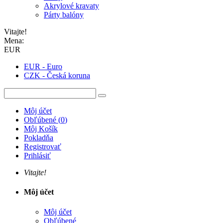
Akrylové kravaty
Párty balóny
Vitajte!
Mena:
EUR
EUR - Euro
CZK - Česká koruna
Môj účet
Obľúbené
(
0
)
Môj Košík
Pokladňa
Registrovať
Prihlásiť
Vitajte!
Môj účet
Môj účet
Obľúbené