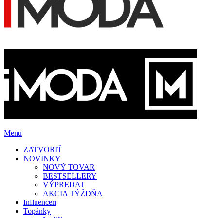
Menu
ZATVORIŤ
NOVINKY
NOVÝ TOVAR
BESTSELLERY
VÝPREDAJ
AKCIA TÝŽDŇA
Influenceri
Topánky