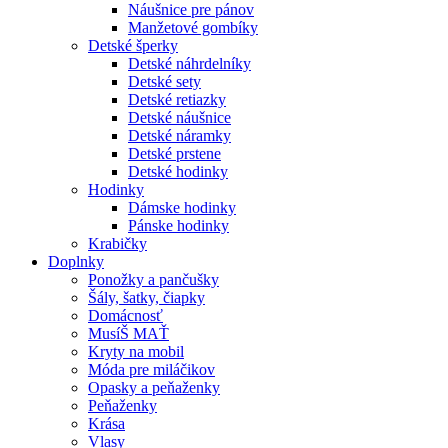
Náušnice pre pánov
Manžetové gombíky
Detské šperky
Detské náhrdelníky
Detské sety
Detské retiazky
Detské náušnice
Detské náramky
Detské prstene
Detské hodinky
Hodinky
Dámske hodinky
Pánske hodinky
Krabičky
Doplnky
Ponožky a pančušky
Šály, šatky, čiapky
Domácnosť
MusíŠ MAŤ
Kryty na mobil
Móda pre miláčikov
Opasky a peňaženky
Peňaženky
Krása
Vlasy