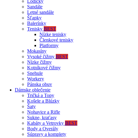
Lodičky
Sandále
Letné sandále
Šľapky
Balerínky
Tenisky
BEST
Nízke tenisky
Členkové tenisky
Platformy
Mokasíny
Vysoké čižmy
BEST
Nízke čižmy
Kotníkové čižmy
Snehule
Workery
Pánska obuv
Dámske oblečenie
Tričká a Topy
Košele a Blúzky
Šaty
Nohavice a Rifle
Sukne, kraťasy
Kabáty a Vetrovky
BEST
Body a Overály
Súpravy a komplety