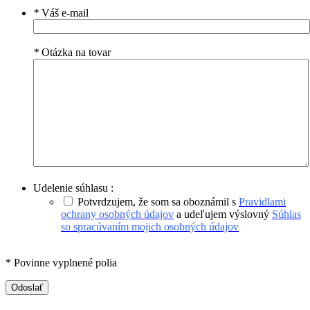
*
Váš e-mail
*
Otázka na tovar
Udelenie súhlasu :
Potvrdzujem, že som sa oboznámil s
Pravidlami
ochrany osobných údajov
a udeľujem výslovný
Súhlas
so spracúvaním mojich osobných údajov
* Povinne vyplnené polia
Odoslať