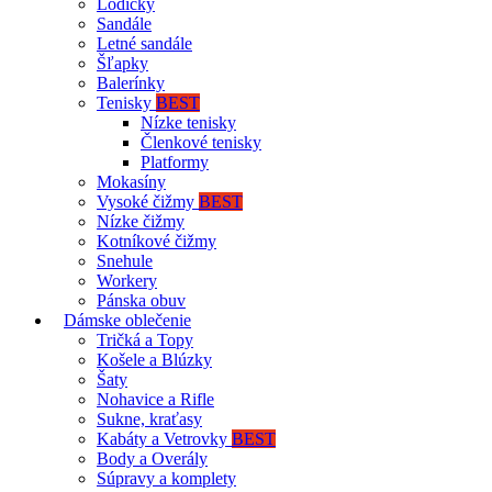
Lodičky
Sandále
Letné sandále
Šľapky
Balerínky
Tenisky
BEST
Nízke tenisky
Členkové tenisky
Platformy
Mokasíny
Vysoké čižmy
BEST
Nízke čižmy
Kotníkové čižmy
Snehule
Workery
Pánska obuv
Dámske oblečenie
Tričká a Topy
Košele a Blúzky
Šaty
Nohavice a Rifle
Sukne, kraťasy
Kabáty a Vetrovky
BEST
Body a Overály
Súpravy a komplety