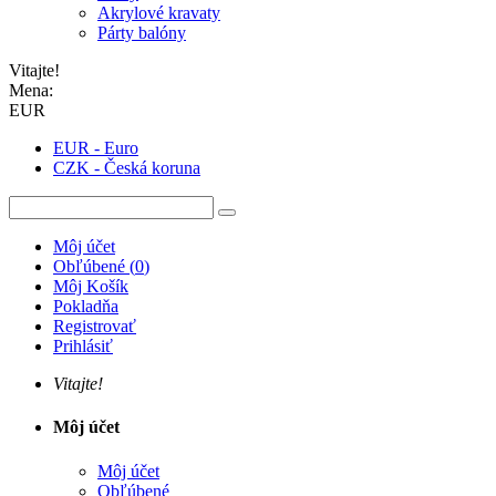
Akrylové kravaty
Párty balóny
Vitajte!
Mena:
EUR
EUR - Euro
CZK - Česká koruna
Môj účet
Obľúbené
(
0
)
Môj Košík
Pokladňa
Registrovať
Prihlásiť
Vitajte!
Môj účet
Môj účet
Obľúbené