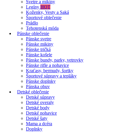
Svetre a mikiny
Legíny
HOT
Koženky, Vesty a Saká
Športové oblečenie
Prádlo
Tehotenská móda
Pánske oblečenie
Pánske svetre
Pánske mikiny
Pánske tričká
Pánske košele
Pánske bundy, parky, vetrovky
Pánske rifle a nohavice
Kraťasy, bermudy, šortky
Športové súpravy a tepláky
Pánske doplnky
Pánska obuv
Detské oblečenie
Detské súpravy
Detské overaly
Detské body
Detské nohavice
Detské šaty
Mama a dcéra
Doplnky