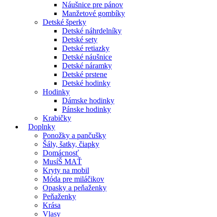
Náušnice pre pánov
Manžetové gombíky
Detské šperky
Detské náhrdelníky
Detské sety
Detské retiazky
Detské náušnice
Detské náramky
Detské prstene
Detské hodinky
Hodinky
Dámske hodinky
Pánske hodinky
Krabičky
Doplnky
Ponožky a pančušky
Šály, šatky, čiapky
Domácnosť
MusíŠ MAŤ
Kryty na mobil
Móda pre miláčikov
Opasky a peňaženky
Peňaženky
Krása
Vlasy