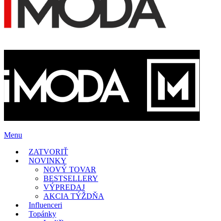
Menu
ZATVORIŤ
NOVINKY
NOVÝ TOVAR
BESTSELLERY
VÝPREDAJ
AKCIA TÝŽDŇA
Influenceri
Topánky