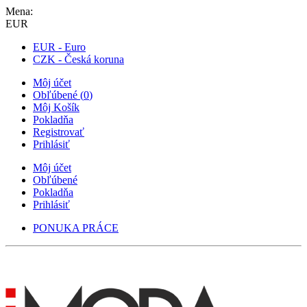
Mena:
EUR
EUR - Euro
CZK - Česká koruna
Môj účet
Obľúbené
(
0
)
Môj Košík
Pokladňa
Registrovať
Prihlásiť
Môj účet
Obľúbené
Pokladňa
Prihlásiť
PONUKA PRÁCE