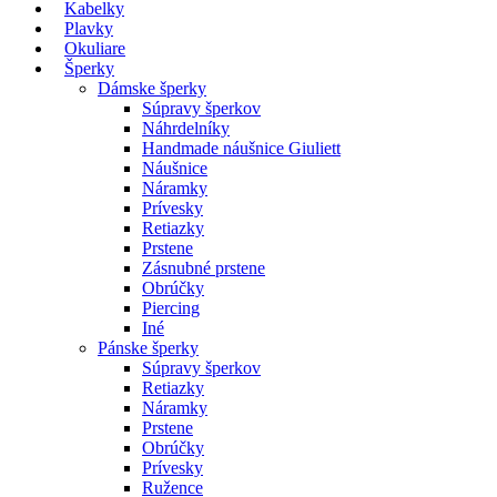
Kabelky
Plavky
Okuliare
Šperky
Dámske šperky
Súpravy šperkov
Náhrdelníky
Handmade náušnice Giuliett
Náušnice
Náramky
Prívesky
Retiazky
Prstene
Zásnubné prstene
Obrúčky
Piercing
Iné
Pánske šperky
Súpravy šperkov
Retiazky
Náramky
Prstene
Obrúčky
Prívesky
Ružence