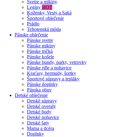
Svetre a mikiny
Legíny
HOT
Koženky, Vesty a Saká
Športové oblečenie
Prádlo
Tehotenská móda
Pánske oblečenie
Pánske svetre
Pánske mikiny
Pánske tričká
Pánske košele
Pánske bundy, parky, vetrovky
Pánske rifle a nohavice
Kraťasy, bermudy, šortky
Športové súpravy a tepláky
Pánske doplnky
Pánska obuv
Detské oblečenie
Detské súpravy
Detské overaly
Detské body
Detské nohavice
Detské šaty
Mama a dcéra
Doplnky