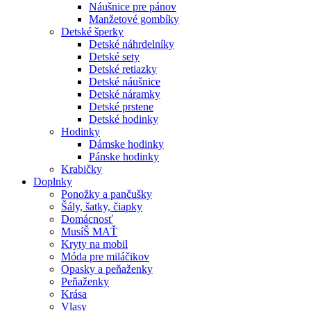
Náušnice pre pánov
Manžetové gombíky
Detské šperky
Detské náhrdelníky
Detské sety
Detské retiazky
Detské náušnice
Detské náramky
Detské prstene
Detské hodinky
Hodinky
Dámske hodinky
Pánske hodinky
Krabičky
Doplnky
Ponožky a pančušky
Šály, šatky, čiapky
Domácnosť
MusíŠ MAŤ
Kryty na mobil
Móda pre miláčikov
Opasky a peňaženky
Peňaženky
Krása
Vlasy