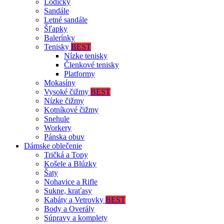
Lodičky
Sandále
Letné sandále
Šľapky
Balerínky
Tenisky
BEST
Nízke tenisky
Členkové tenisky
Platformy
Mokasíny
Vysoké čižmy
BEST
Nízke čižmy
Kotníkové čižmy
Snehule
Workery
Pánska obuv
Dámske oblečenie
Tričká a Topy
Košele a Blúzky
Šaty
Nohavice a Rifle
Sukne, kraťasy
Kabáty a Vetrovky
BEST
Body a Overály
Súpravy a komplety