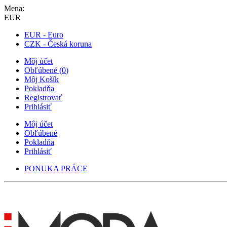
Mena:
EUR
EUR - Euro
CZK - Česká koruna
Môj účet
Obľúbené
(
0
)
Môj Košík
Pokladňa
Registrovať
Prihlásiť
Môj účet
Obľúbené
Pokladňa
Prihlásiť
PONUKA PRÁCE