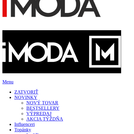
Menu
ZATVORIŤ
NOVINKY
NOVÝ TOVAR
BESTSELLERY
VÝPREDAJ
AKCIA TÝŽDŇA
Influenceri
Topánky