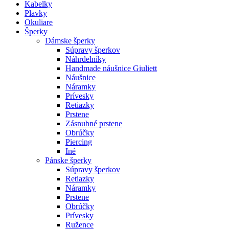
Kabelky
Plavky
Okuliare
Šperky
Dámske šperky
Súpravy šperkov
Náhrdelníky
Handmade náušnice Giuliett
Náušnice
Náramky
Prívesky
Retiazky
Prstene
Zásnubné prstene
Obrúčky
Piercing
Iné
Pánske šperky
Súpravy šperkov
Retiazky
Náramky
Prstene
Obrúčky
Prívesky
Ružence