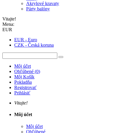
Akrylové kravaty
Párty balóny
Vitajte!
Mena:
EUR
EUR - Euro
CZK - Česká koruna
Môj účet
Obľúbené
(
0
)
Môj Košík
Pokladňa
Registrovať
Prihlásiť
Vitajte!
Môj účet
Môj účet
Obľúbené