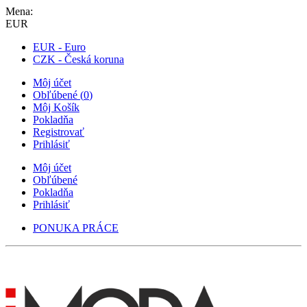
Mena:
EUR
EUR - Euro
CZK - Česká koruna
Môj účet
Obľúbené
(
0
)
Môj Košík
Pokladňa
Registrovať
Prihlásiť
Môj účet
Obľúbené
Pokladňa
Prihlásiť
PONUKA PRÁCE