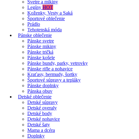
Svetre a mikiny
Legíny
HOT
Koženky, Vesty a Saká
Športové oblečenie
Prádlo
Tehotenská móda
Pánske oblečenie
Pánske svetre
Pánske mikiny
Pánske tričká
Pánske košele
Pánske bundy, parky, vetrovky
Pánske rifle a nohavice
Kraťasy, bermudy, šortky
Športové súpravy a tepláky
Pánske doplnky
Pánska obuv
Detské oblečenie
Detské súpravy
Detské overaly
Detské body
Detské nohavice
Detské šaty
Mama a dcéra
Doplnky