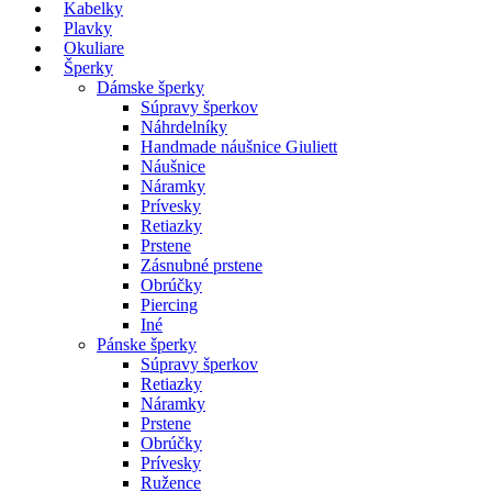
Kabelky
Plavky
Okuliare
Šperky
Dámske šperky
Súpravy šperkov
Náhrdelníky
Handmade náušnice Giuliett
Náušnice
Náramky
Prívesky
Retiazky
Prstene
Zásnubné prstene
Obrúčky
Piercing
Iné
Pánske šperky
Súpravy šperkov
Retiazky
Náramky
Prstene
Obrúčky
Prívesky
Ružence