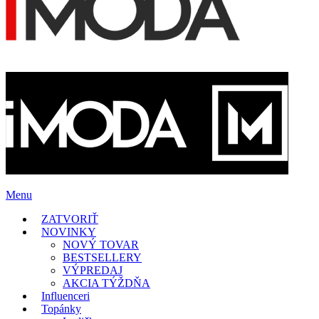
Menu
ZATVORIŤ
NOVINKY
NOVÝ TOVAR
BESTSELLERY
VÝPREDAJ
AKCIA TÝŽDŇA
Influenceri
Topánky