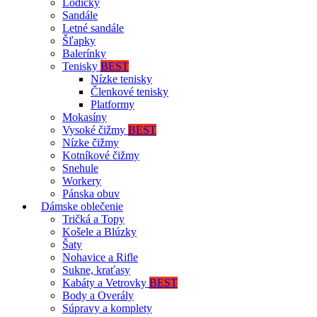
Lodičky
Sandále
Letné sandále
Šľapky
Balerínky
Tenisky
BEST
Nízke tenisky
Členkové tenisky
Platformy
Mokasíny
Vysoké čižmy
BEST
Nízke čižmy
Kotníkové čižmy
Snehule
Workery
Pánska obuv
Dámske oblečenie
Tričká a Topy
Košele a Blúzky
Šaty
Nohavice a Rifle
Sukne, kraťasy
Kabáty a Vetrovky
BEST
Body a Overály
Súpravy a komplety