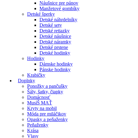
Náušnice pre pánov
Manžetové gombíky
Detské šperky
Detské náhrdelníky
Detské sety
Detské retiazky
Detské náušnice
Detské náramky
Detské prstene
Detské hodinky
Hodinky
Dámske hodinky
Pánske hodinky
Krabičky
Doplnky
Ponožky a pančušky
Šály, šatky, čiapky
Domácnosť
MusíŠ MAŤ
Kryty na mobil
Móda pre miláčikov
Opasky a peňaženky
Peňaženky
Krása
Vlasy