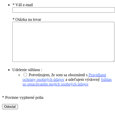
*
Váš e-mail
*
Otázka na tovar
Udelenie súhlasu :
Potvrdzujem, že som sa oboznámil s
Pravidlami
ochrany osobných údajov
a udeľujem výslovný
Súhlas
so spracúvaním mojich osobných údajov
* Povinne vyplnené polia
Odoslať