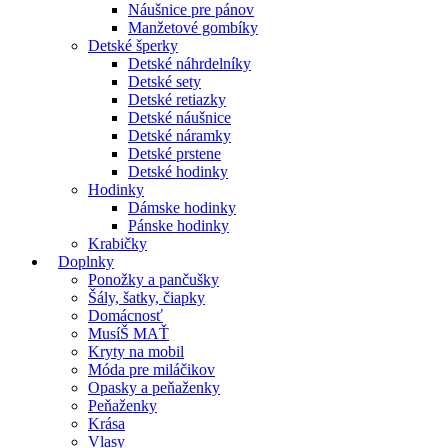
Náušnice pre pánov
Manžetové gombíky
Detské šperky
Detské náhrdelníky
Detské sety
Detské retiazky
Detské náušnice
Detské náramky
Detské prstene
Detské hodinky
Hodinky
Dámske hodinky
Pánske hodinky
Krabičky
Doplnky
Ponožky a pančušky
Šály, šatky, čiapky
Domácnosť
MusíŠ MAŤ
Kryty na mobil
Móda pre miláčikov
Opasky a peňaženky
Peňaženky
Krása
Vlasy