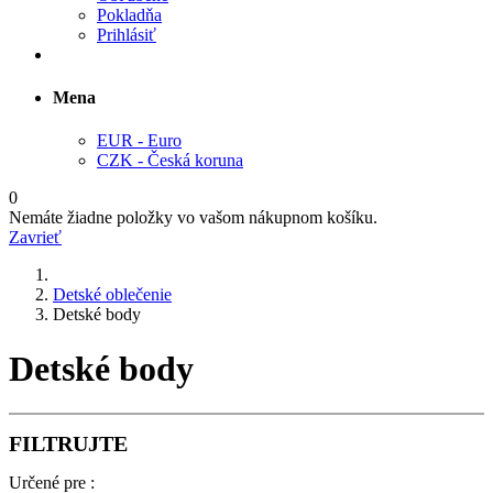
Pokladňa
Prihlásiť
Mena
EUR - Euro
CZK - Česká koruna
0
Nemáte žiadne položky vo vašom nákupnom košíku.
Zavrieť
Detské oblečenie
Detské body
Detské body
FILTRUJTE
Určené pre :