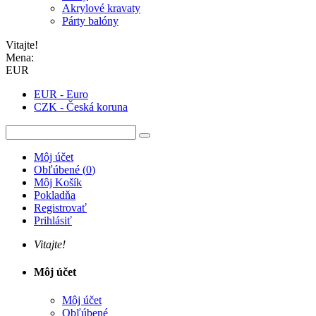
Akrylové kravaty
Párty balóny
Vitajte!
Mena:
EUR
EUR - Euro
CZK - Česká koruna
Môj účet
Obľúbené
(
0
)
Môj Košík
Pokladňa
Registrovať
Prihlásiť
Vitajte!
Môj účet
Môj účet
Obľúbené