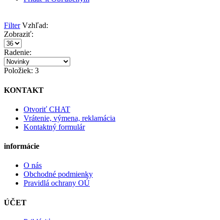
Filter
Vzhľad:
Zobraziť:
Radenie:
Položiek: 3
KONTAKT
Otvoriť CHAT
Vrátenie, výmena, reklamácia
Kontaktný formulár
informácie
O nás
Obchodné podmienky
Pravidlá ochrany OÚ
ÚČET