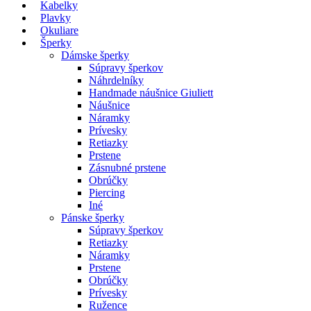
Kabelky
Plavky
Okuliare
Šperky
Dámske šperky
Súpravy šperkov
Náhrdelníky
Handmade náušnice Giuliett
Náušnice
Náramky
Prívesky
Retiazky
Prstene
Zásnubné prstene
Obrúčky
Piercing
Iné
Pánske šperky
Súpravy šperkov
Retiazky
Náramky
Prstene
Obrúčky
Prívesky
Ružence