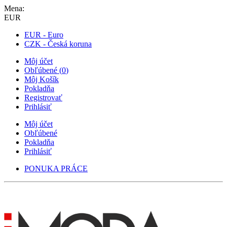
Mena:
EUR
EUR - Euro
CZK - Česká koruna
Môj účet
Obľúbené
(
0
)
Môj Košík
Pokladňa
Registrovať
Prihlásiť
Môj účet
Obľúbené
Pokladňa
Prihlásiť
PONUKA PRÁCE