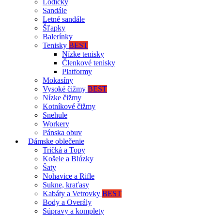
Lodičky
Sandále
Letné sandále
Šľapky
Balerínky
Tenisky
BEST
Nízke tenisky
Členkové tenisky
Platformy
Mokasíny
Vysoké čižmy
BEST
Nízke čižmy
Kotníkové čižmy
Snehule
Workery
Pánska obuv
Dámske oblečenie
Tričká a Topy
Košele a Blúzky
Šaty
Nohavice a Rifle
Sukne, kraťasy
Kabáty a Vetrovky
BEST
Body a Overály
Súpravy a komplety