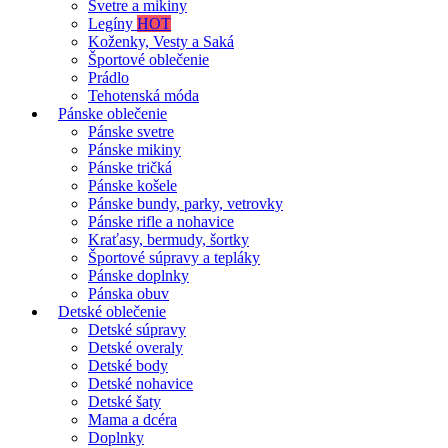
Svetre a mikiny
Legíny
HOT
Koženky, Vesty a Saká
Športové oblečenie
Prádlo
Tehotenská móda
Pánske oblečenie
Pánske svetre
Pánske mikiny
Pánske tričká
Pánske košele
Pánske bundy, parky, vetrovky
Pánske rifle a nohavice
Kraťasy, bermudy, šortky
Športové súpravy a tepláky
Pánske doplnky
Pánska obuv
Detské oblečenie
Detské súpravy
Detské overaly
Detské body
Detské nohavice
Detské šaty
Mama a dcéra
Doplnky