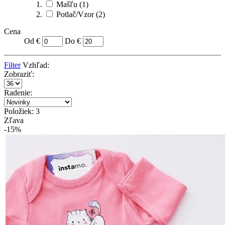
Mašľu
(1)
Potlač/Vzor
(2)
Cena
Od €
Do €
Filter
Vzhľad:
Zobraziť:
Radenie:
Položiek: 3
Zľava
-15%