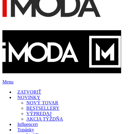
Menu
ZATVORIŤ
NOVINKY
NOVÝ TOVAR
BESTSELLERY
VÝPREDAJ
AKCIA TÝŽDŇA
Influenceri
Topánky