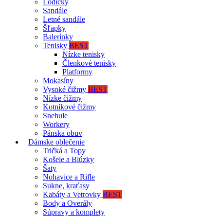
Lodičky
Sandále
Letné sandále
Šľapky
Balerínky
Tenisky
BEST
Nízke tenisky
Členkové tenisky
Platformy
Mokasíny
Vysoké čižmy
BEST
Nízke čižmy
Kotníkové čižmy
Snehule
Workery
Pánska obuv
Dámske oblečenie
Tričká a Topy
Košele a Blúzky
Šaty
Nohavice a Rifle
Sukne, kraťasy
Kabáty a Vetrovky
BEST
Body a Overály
Súpravy a komplety