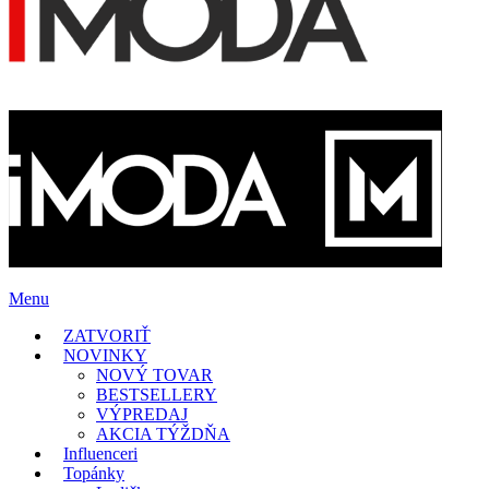
Menu
ZATVORIŤ
NOVINKY
NOVÝ TOVAR
BESTSELLERY
VÝPREDAJ
AKCIA TÝŽDŇA
Influenceri
Topánky