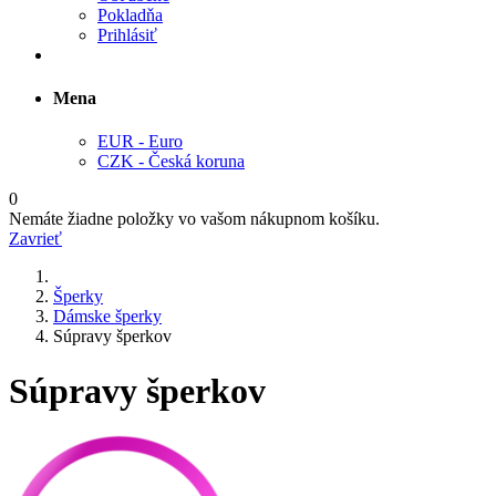
Pokladňa
Prihlásiť
Mena
EUR - Euro
CZK - Česká koruna
0
Nemáte žiadne položky vo vašom nákupnom košíku.
Zavrieť
Šperky
Dámske šperky
Súpravy šperkov
Súpravy šperkov