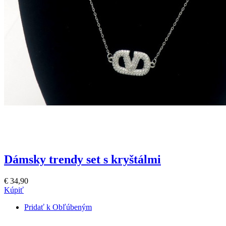
Dámsky trendy set s kryštálmi
€ 34,90
Kúpiť
Pridať k Obľúbeným