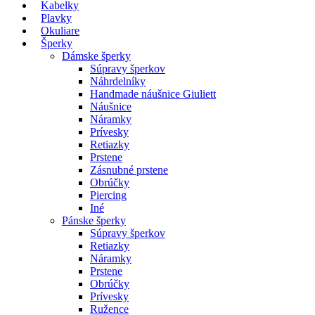
Kabelky
Plavky
Okuliare
Šperky
Dámske šperky
Súpravy šperkov
Náhrdelníky
Handmade náušnice Giuliett
Náušnice
Náramky
Prívesky
Retiazky
Prstene
Zásnubné prstene
Obrúčky
Piercing
Iné
Pánske šperky
Súpravy šperkov
Retiazky
Náramky
Prstene
Obrúčky
Prívesky
Ružence