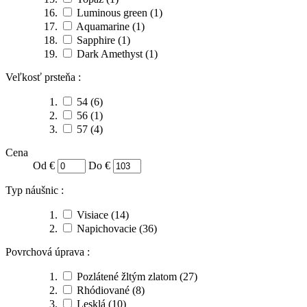
Luminous green
(1)
Aquamarine
(1)
Sapphire
(1)
Dark Amethyst
(1)
Veľkosť prsteňa :
54
(6)
56
(1)
57
(4)
Cena
Od €
Do €
Typ náušnic :
Visiace
(14)
Napichovacie
(36)
Povrchová úprava :
Pozlátené žltým zlatom
(27)
Rhódiované
(8)
Lesklá
(10)