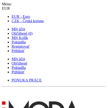
Mena:
EUR
EUR - Euro
CZK - Česká koruna
Môj účet
Obľúbené
(
0
)
Môj Košík
Pokladňa
Registrovať
Prihlásiť
Môj účet
Obľúbené
Pokladňa
Prihlásiť
PONUKA PRÁCE