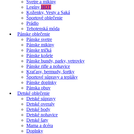
Svetre a mikiny
Legíny
HOT
Koženky, Vesty a Saká
Športové oblečenie
Prádlo
Tehotenská móda
Pánske oblečenie
Pánske svetre
Pánske mikiny
Pánske tričká
Pánske košele
Pánske bundy, parky, vetrovky
Pánske rifle a nohavice
Kraťasy, bermudy, šortky
Športové súpravy a tepláky
Pánske doplnky
Pánska obuv
Detské oblečenie
Detské súpravy
Detské overaly
Detské body
Detské nohavice
Detské šaty
Mama a dcéra
Doplnky