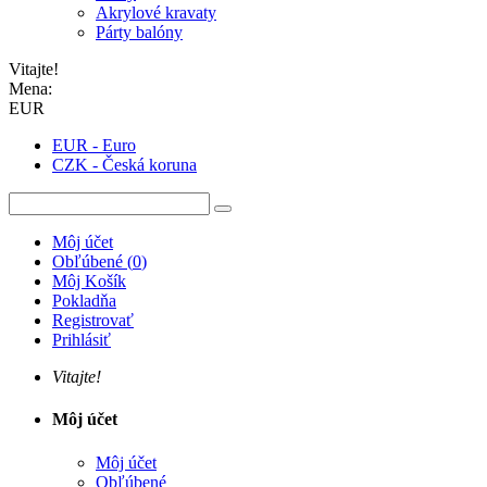
Akrylové kravaty
Párty balóny
Vitajte!
Mena:
EUR
EUR - Euro
CZK - Česká koruna
Môj účet
Obľúbené
(
0
)
Môj Košík
Pokladňa
Registrovať
Prihlásiť
Vitajte!
Môj účet
Môj účet
Obľúbené