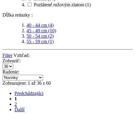
Pozlátené ružovým zlatom
(1)
Dĺžka retiazky :
40 - 44 cm
(4)
45 - 49 cm
(10)
50 - 54 cm
(2)
55 - 59 cm
(1)
Filter
Vzhľad:
Zobraziť:
Radenie:
Zobrazujem: 1 až 36 z 60
Predchádzajúci
1
2
Ďalší