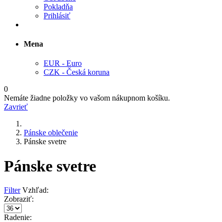
Pokladňa
Prihlásiť
Mena
EUR - Euro
CZK - Česká koruna
0
Nemáte žiadne položky vo vašom nákupnom košíku.
Zavrieť
Pánske oblečenie
Pánske svetre
Pánske svetre
Filter
Vzhľad:
Zobraziť:
Radenie: