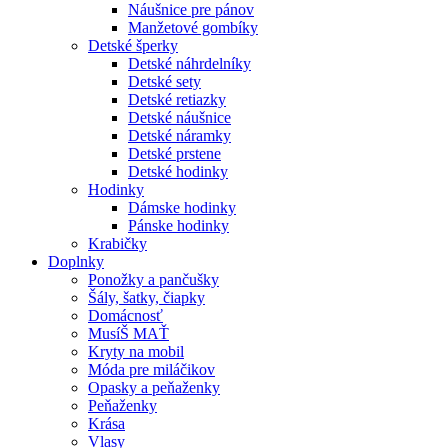
Náušnice pre pánov
Manžetové gombíky
Detské šperky
Detské náhrdelníky
Detské sety
Detské retiazky
Detské náušnice
Detské náramky
Detské prstene
Detské hodinky
Hodinky
Dámske hodinky
Pánske hodinky
Krabičky
Doplnky
Ponožky a pančušky
Šály, šatky, čiapky
Domácnosť
MusíŠ MAŤ
Kryty na mobil
Móda pre miláčikov
Opasky a peňaženky
Peňaženky
Krása
Vlasy