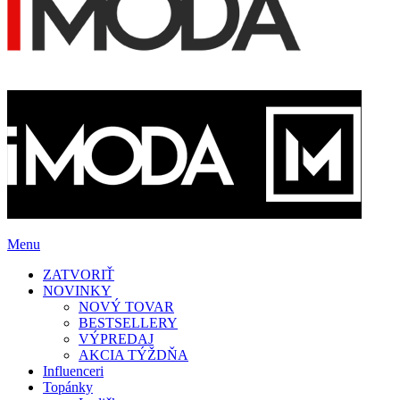
Menu
ZATVORIŤ
NOVINKY
NOVÝ TOVAR
BESTSELLERY
VÝPREDAJ
AKCIA TÝŽDŇA
Influenceri
Topánky