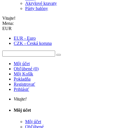
Akrylové kravaty
Párty balóny
Vitajte!
Mena:
EUR
EUR - Euro
CZK - Česká koruna
Môj účet
Obľúbené
(
0
)
Môj Košík
Pokladňa
Registrovať
Prihlásiť
Vitajte!
Môj účet
Môj účet
Obľúbené