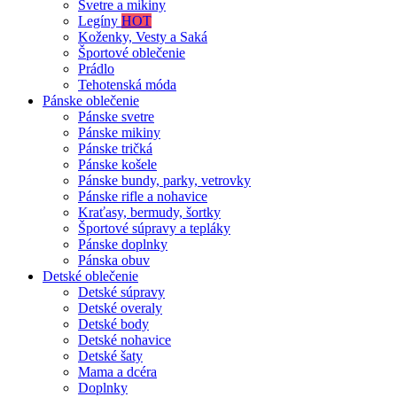
Svetre a mikiny
Legíny
HOT
Koženky, Vesty a Saká
Športové oblečenie
Prádlo
Tehotenská móda
Pánske oblečenie
Pánske svetre
Pánske mikiny
Pánske tričká
Pánske košele
Pánske bundy, parky, vetrovky
Pánske rifle a nohavice
Kraťasy, bermudy, šortky
Športové súpravy a tepláky
Pánske doplnky
Pánska obuv
Detské oblečenie
Detské súpravy
Detské overaly
Detské body
Detské nohavice
Detské šaty
Mama a dcéra
Doplnky