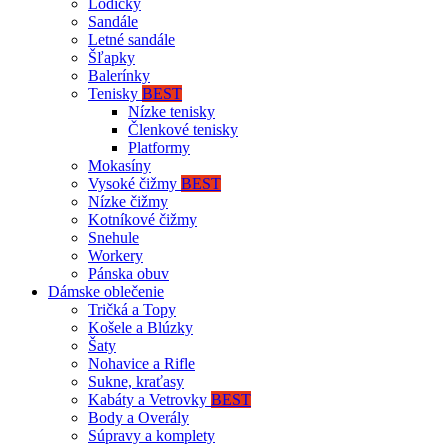
Lodičky
Sandále
Letné sandále
Šľapky
Balerínky
Tenisky
BEST
Nízke tenisky
Členkové tenisky
Platformy
Mokasíny
Vysoké čižmy
BEST
Nízke čižmy
Kotníkové čižmy
Snehule
Workery
Pánska obuv
Dámske oblečenie
Tričká a Topy
Košele a Blúzky
Šaty
Nohavice a Rifle
Sukne, kraťasy
Kabáty a Vetrovky
BEST
Body a Overály
Súpravy a komplety