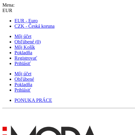
Mena:
EUR
EUR - Euro
CZK - Česká koruna
Môj účet
Obľúbené
(
0
)
Môj Košík
Pokladňa
Registrovať
Prihlásiť
Môj účet
Obľúbené
Pokladňa
Prihlásiť
PONUKA PRÁCE