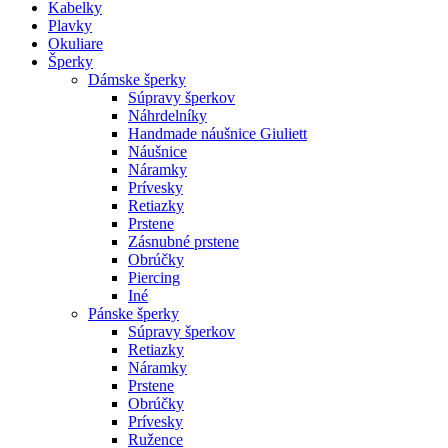
Kabelky
Plavky
Okuliare
Šperky
Dámske šperky
Súpravy šperkov
Náhrdelníky
Handmade náušnice Giuliett
Náušnice
Náramky
Prívesky
Retiazky
Prstene
Zásnubné prstene
Obrúčky
Piercing
Iné
Pánske šperky
Súpravy šperkov
Retiazky
Náramky
Prstene
Obrúčky
Prívesky
Ružence