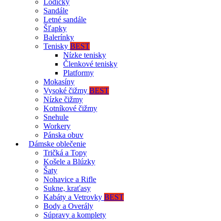
Lodičky
Sandále
Letné sandále
Šľapky
Balerínky
Tenisky
BEST
Nízke tenisky
Členkové tenisky
Platformy
Mokasíny
Vysoké čižmy
BEST
Nízke čižmy
Kotníkové čižmy
Snehule
Workery
Pánska obuv
Dámske oblečenie
Tričká a Topy
Košele a Blúzky
Šaty
Nohavice a Rifle
Sukne, kraťasy
Kabáty a Vetrovky
BEST
Body a Overály
Súpravy a komplety