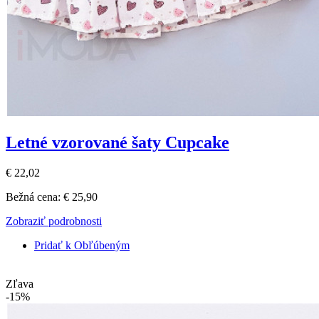
Letné vzorované šaty Cupcake
€ 22,02
Bežná cena:
€ 25,90
Zobraziť podrobnosti
Pridať k Obľúbeným
Zľava
-15%