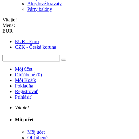
Akrylové kravaty
Párty balóny
Vitajte!
Mena:
EUR
EUR - Euro
CZK - Česká koruna
Môj účet
Obľúbené
(
0
)
Môj Košík
Pokladňa
Registrovať
Prihlásiť
Vitajte!
Môj účet
Môj účet
Obľúbené