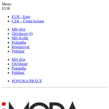
Mena:
EUR
EUR - Euro
CZK - Česká koruna
Môj účet
Obľúbené
(
0
)
Môj Košík
Pokladňa
Registrovať
Prihlásiť
Môj účet
Obľúbené
Pokladňa
Prihlásiť
PONUKA PRÁCE