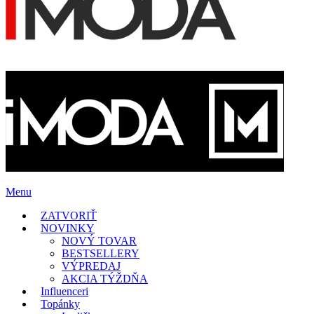
Menu
ZATVORIŤ
NOVINKY
NOVÝ TOVAR
BESTSELLERY
VÝPREDAJ
AKCIA TÝŽDŇA
Influenceri
Topánky