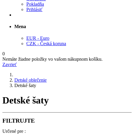
Pokladňa
Prihlásiť
Mena
EUR - Euro
CZK - Česká koruna
0
Nemáte žiadne položky vo vašom nákupnom košíku.
Zavrieť
Detské oblečenie
Detské šaty
Detské šaty
FILTRUJTE
Určené pre :