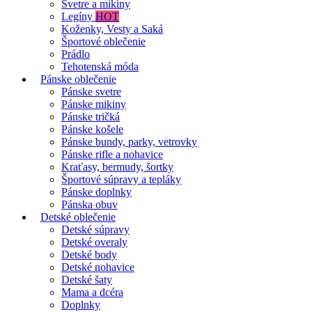
Svetre a mikiny
Legíny
HOT
Koženky, Vesty a Saká
Športové oblečenie
Prádlo
Tehotenská móda
Pánske oblečenie
Pánske svetre
Pánske mikiny
Pánske tričká
Pánske košele
Pánske bundy, parky, vetrovky
Pánske rifle a nohavice
Kraťasy, bermudy, šortky
Športové súpravy a tepláky
Pánske doplnky
Pánska obuv
Detské oblečenie
Detské súpravy
Detské overaly
Detské body
Detské nohavice
Detské šaty
Mama a dcéra
Doplnky