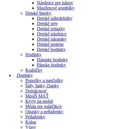
Náušnice pre pánov
Manžetové gombíky
Detské šperky
Detské náhrdelníky
Detské sety
Detské retiazky
Detské náušnice
Detské náramky
Detské prstene
Detské hodinky
Hodinky
Dámske hodinky
Pánske hodinky
Krabičky
Doplnky
Ponožky a pančušky
Šály, šatky, čiapky
Domácnosť
MusíŠ MAŤ
Kryty na mobil
Móda pre miláčikov
Opasky a peňaženky
Peňaženky
Krása
Vlasy