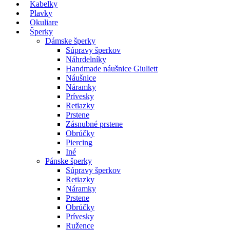
Kabelky
Plavky
Okuliare
Šperky
Dámske šperky
Súpravy šperkov
Náhrdelníky
Handmade náušnice Giuliett
Náušnice
Náramky
Prívesky
Retiazky
Prstene
Zásnubné prstene
Obrúčky
Piercing
Iné
Pánske šperky
Súpravy šperkov
Retiazky
Náramky
Prstene
Obrúčky
Prívesky
Ružence