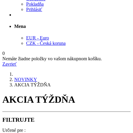
Pokladňa
Prihlásiť
Mena
EUR - Euro
CZK - Česká koruna
0
Nemáte žiadne položky vo vašom nákupnom košíku.
Zavrieť
NOVINKY
AKCIA TÝŽDŇA
AKCIA TÝŽDŇA
FILTRUJTE
Určené pre :