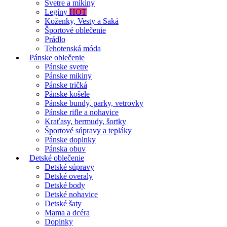
Svetre a mikiny
Legíny
HOT
Koženky, Vesty a Saká
Športové oblečenie
Prádlo
Tehotenská móda
Pánske oblečenie
Pánske svetre
Pánske mikiny
Pánske tričká
Pánske košele
Pánske bundy, parky, vetrovky
Pánske rifle a nohavice
Kraťasy, bermudy, šortky
Športové súpravy a tepláky
Pánske doplnky
Pánska obuv
Detské oblečenie
Detské súpravy
Detské overaly
Detské body
Detské nohavice
Detské šaty
Mama a dcéra
Doplnky