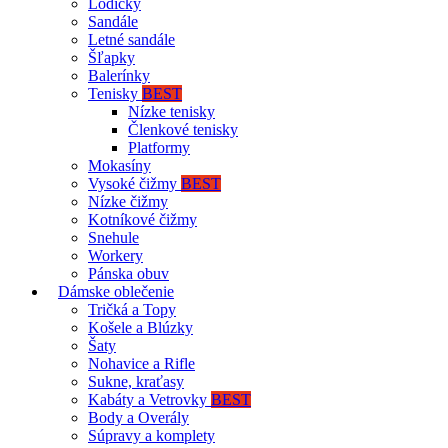
Lodičky
Sandále
Letné sandále
Šľapky
Balerínky
Tenisky
BEST
Nízke tenisky
Členkové tenisky
Platformy
Mokasíny
Vysoké čižmy
BEST
Nízke čižmy
Kotníkové čižmy
Snehule
Workery
Pánska obuv
Dámske oblečenie
Tričká a Topy
Košele a Blúzky
Šaty
Nohavice a Rifle
Sukne, kraťasy
Kabáty a Vetrovky
BEST
Body a Overály
Súpravy a komplety