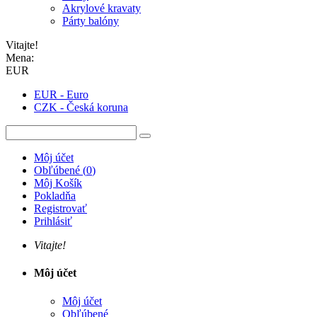
Akrylové kravaty
Párty balóny
Vitajte!
Mena:
EUR
EUR - Euro
CZK - Česká koruna
Môj účet
Obľúbené
(
0
)
Môj Košík
Pokladňa
Registrovať
Prihlásiť
Vitajte!
Môj účet
Môj účet
Obľúbené