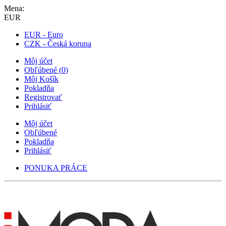
Mena:
EUR
EUR - Euro
CZK - Česká koruna
Môj účet
Obľúbené
(
0
)
Môj Košík
Pokladňa
Registrovať
Prihlásiť
Môj účet
Obľúbené
Pokladňa
Prihlásiť
PONUKA PRÁCE