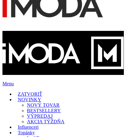
Menu
ZATVORIŤ
NOVINKY
NOVÝ TOVAR
BESTSELLERY
VÝPREDAJ
AKCIA TÝŽDŇA
Influenceri
Topánky