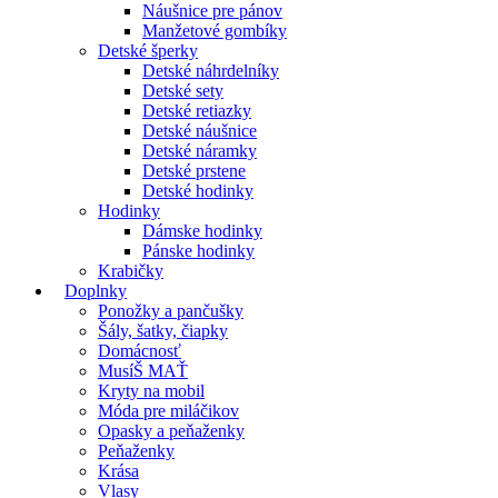
Náušnice pre pánov
Manžetové gombíky
Detské šperky
Detské náhrdelníky
Detské sety
Detské retiazky
Detské náušnice
Detské náramky
Detské prstene
Detské hodinky
Hodinky
Dámske hodinky
Pánske hodinky
Krabičky
Doplnky
Ponožky a pančušky
Šály, šatky, čiapky
Domácnosť
MusíŠ MAŤ
Kryty na mobil
Móda pre miláčikov
Opasky a peňaženky
Peňaženky
Krása
Vlasy