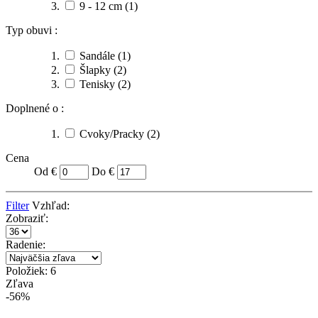
9 - 12 cm
(1)
Typ obuvi :
Sandále
(1)
Šlapky
(2)
Tenisky
(2)
Doplnené o :
Cvoky/Pracky
(2)
Cena
Od €
Do €
Filter
Vzhľad:
Zobraziť:
Radenie:
Položiek: 6
Zľava
-56%