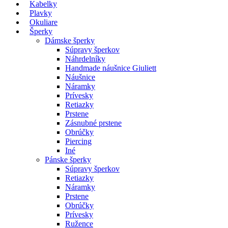
Kabelky
Plavky
Okuliare
Šperky
Dámske šperky
Súpravy šperkov
Náhrdelníky
Handmade náušnice Giuliett
Náušnice
Náramky
Prívesky
Retiazky
Prstene
Zásnubné prstene
Obrúčky
Piercing
Iné
Pánske šperky
Súpravy šperkov
Retiazky
Náramky
Prstene
Obrúčky
Prívesky
Ružence