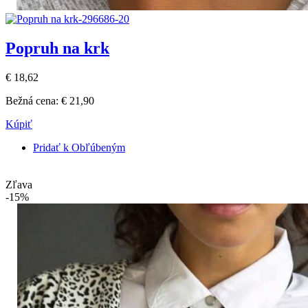
Popruh na krk
€ 18,62
Bežná cena:
€ 21,90
Kúpiť
Pridať k Obľúbeným
Zľava
-15%