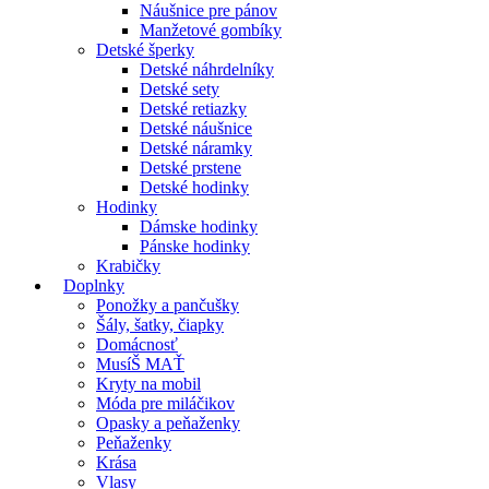
Náušnice pre pánov
Manžetové gombíky
Detské šperky
Detské náhrdelníky
Detské sety
Detské retiazky
Detské náušnice
Detské náramky
Detské prstene
Detské hodinky
Hodinky
Dámske hodinky
Pánske hodinky
Krabičky
Doplnky
Ponožky a pančušky
Šály, šatky, čiapky
Domácnosť
MusíŠ MAŤ
Kryty na mobil
Móda pre miláčikov
Opasky a peňaženky
Peňaženky
Krása
Vlasy