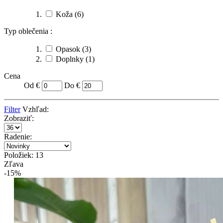
Koža
(6)
Typ oblečenia :
Opasok
(3)
Doplnky
(1)
Cena
Od €
Do €
Filter
Vzhľad:
Zobraziť:
Radenie:
Položiek: 13
Zľava
-15%