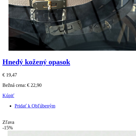
Hnedý kožený opasok
€ 19,47
Bežná cena:
€ 22,90
Kúpiť
Pridať k Obľúbeným
Zľava
-15%