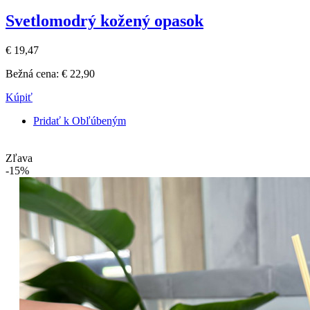
Svetlomodrý kožený opasok
€ 19,47
Bežná cena:
€ 22,90
Kúpiť
Pridať k Obľúbeným
Zľava
-15%