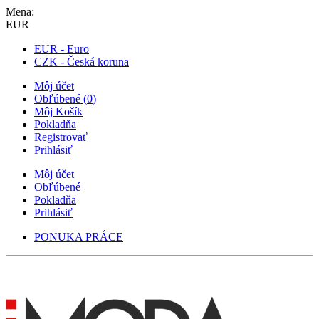
Mena:
EUR
EUR - Euro
CZK - Česká koruna
Môj účet
Obľúbené
(
0
)
Môj Košík
Pokladňa
Registrovať
Prihlásiť
Môj účet
Obľúbené
Pokladňa
Prihlásiť
PONUKA PRÁCE