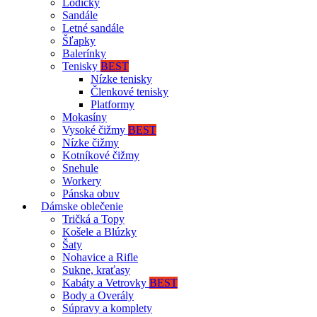
Lodičky
Sandále
Letné sandále
Šľapky
Balerínky
Tenisky
BEST
Nízke tenisky
Členkové tenisky
Platformy
Mokasíny
Vysoké čižmy
BEST
Nízke čižmy
Kotníkové čižmy
Snehule
Workery
Pánska obuv
Dámske oblečenie
Tričká a Topy
Košele a Blúzky
Šaty
Nohavice a Rifle
Sukne, kraťasy
Kabáty a Vetrovky
BEST
Body a Overály
Súpravy a komplety