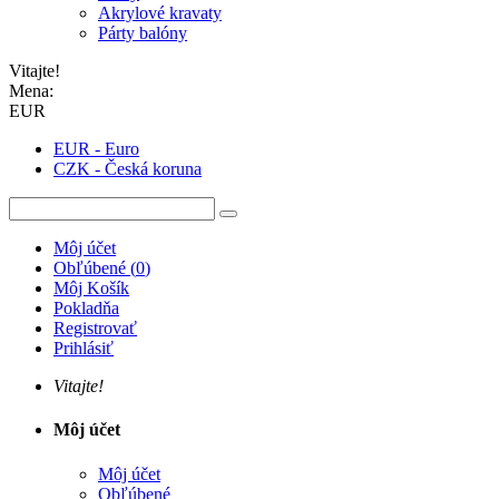
Akrylové kravaty
Párty balóny
Vitajte!
Mena:
EUR
EUR - Euro
CZK - Česká koruna
Môj účet
Obľúbené
(
0
)
Môj Košík
Pokladňa
Registrovať
Prihlásiť
Vitajte!
Môj účet
Môj účet
Obľúbené