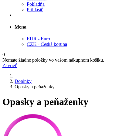
Pokladňa
Prihlásiť
Mena
EUR - Euro
CZK - Česká koruna
0
Nemáte žiadne položky vo vašom nákupnom košíku.
Zavrieť
Doplnky
Opasky a peňaženky
Opasky a peňaženky