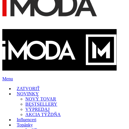
Menu
ZATVORIŤ
NOVINKY
NOVÝ TOVAR
BESTSELLERY
VÝPREDAJ
AKCIA TÝŽDŇA
Influenceri
Topánky