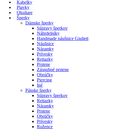
Kabelky
Plavky
Okuliare
Šperky
Dámske šperky
Súpravy šperkov
Náhrdelníky
Handmade náušnice Giuliett
Náušnice
Náramky
Prívesky
Retiazky
Prstene
Zásnubné prstene
Obrúčky
Piercing
Iné
Pánske šperky
Súpravy šperkov
Retiazky
Náramky
Prstene
Obrúčky
Prívesky
Ružence