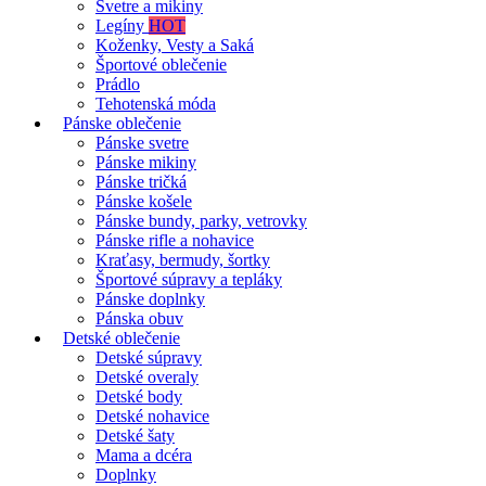
Svetre a mikiny
Legíny
HOT
Koženky, Vesty a Saká
Športové oblečenie
Prádlo
Tehotenská móda
Pánske oblečenie
Pánske svetre
Pánske mikiny
Pánske tričká
Pánske košele
Pánske bundy, parky, vetrovky
Pánske rifle a nohavice
Kraťasy, bermudy, šortky
Športové súpravy a tepláky
Pánske doplnky
Pánska obuv
Detské oblečenie
Detské súpravy
Detské overaly
Detské body
Detské nohavice
Detské šaty
Mama a dcéra
Doplnky