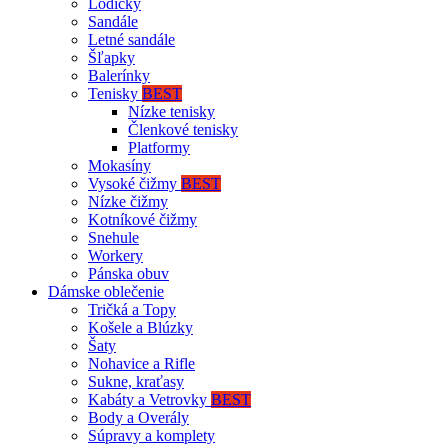
Lodičky
Sandále
Letné sandále
Šľapky
Balerínky
Tenisky
BEST
Nízke tenisky
Členkové tenisky
Platformy
Mokasíny
Vysoké čižmy
BEST
Nízke čižmy
Kotníkové čižmy
Snehule
Workery
Pánska obuv
Dámske oblečenie
Tričká a Topy
Košele a Blúzky
Šaty
Nohavice a Rifle
Sukne, kraťasy
Kabáty a Vetrovky
BEST
Body a Overály
Súpravy a komplety