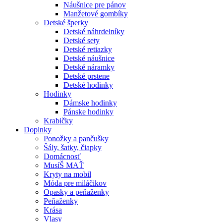
Náušnice pre pánov
Manžetové gombíky
Detské šperky
Detské náhrdelníky
Detské sety
Detské retiazky
Detské náušnice
Detské náramky
Detské prstene
Detské hodinky
Hodinky
Dámske hodinky
Pánske hodinky
Krabičky
Doplnky
Ponožky a pančušky
Šály, šatky, čiapky
Domácnosť
MusíŠ MAŤ
Kryty na mobil
Móda pre miláčikov
Opasky a peňaženky
Peňaženky
Krása
Vlasy