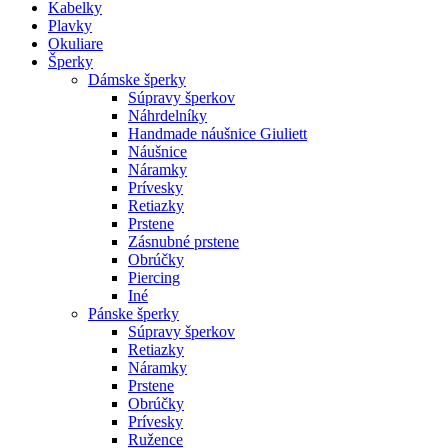
Kabelky
Plavky
Okuliare
Šperky
Dámske šperky
Súpravy šperkov
Náhrdelníky
Handmade náušnice Giuliett
Náušnice
Náramky
Prívesky
Retiazky
Prstene
Zásnubné prstene
Obrúčky
Piercing
Iné
Pánske šperky
Súpravy šperkov
Retiazky
Náramky
Prstene
Obrúčky
Prívesky
Ružence