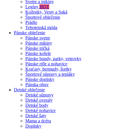
Svetre a mikiny
Legíny
HOT
Koženky, Vesty a Saká
Športové oblečenie
Prádlo
Tehotenská móda
Pánske oblečenie
Pánske svetre
Pánske mikiny
Pánske tričká
Pánske košele
Pánske bundy, parky, vetrovky
Pánske rifle a nohavice
Kraťasy, bermudy, šortky
Športové súpravy a tepláky
Pánske doplnky
Pánska obuv
Detské oblečenie
Detské súpravy
Detské overaly
Detské body
Detské nohavice
Detské šaty
Mama a dcéra
Doplnky