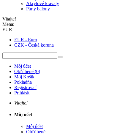
Akrylové kravaty
Párty balóny
Vitajte!
Mena:
EUR
EUR - Euro
CZK - Česká koruna
Môj účet
Obľúbené
(
0
)
Môj Košík
Pokladňa
Registrovať
Prihlásiť
Vitajte!
Môj účet
Môj účet
Obľúbené