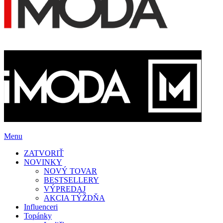
Menu
ZATVORIŤ
NOVINKY
NOVÝ TOVAR
BESTSELLERY
VÝPREDAJ
AKCIA TÝŽDŇA
Influenceri
Topánky