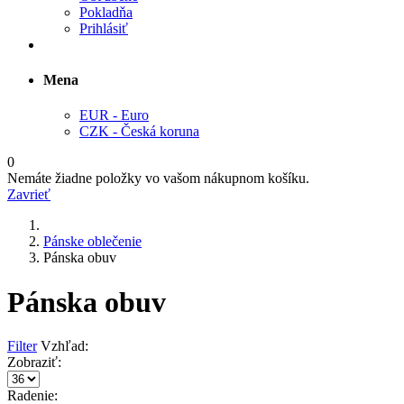
Pokladňa
Prihlásiť
Mena
EUR - Euro
CZK - Česká koruna
0
Nemáte žiadne položky vo vašom nákupnom košíku.
Zavrieť
Pánske oblečenie
Pánska obuv
Pánska obuv
Filter
Vzhľad:
Zobraziť:
Radenie: