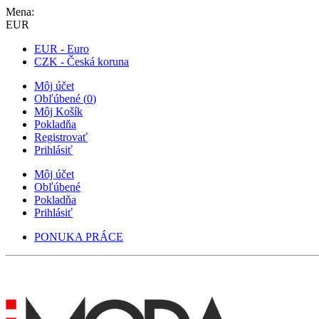
Mena:
EUR
EUR - Euro
CZK - Česká koruna
Môj účet
Obľúbené
(
0
)
Môj Košík
Pokladňa
Registrovať
Prihlásiť
Môj účet
Obľúbené
Pokladňa
Prihlásiť
PONUKA PRÁCE