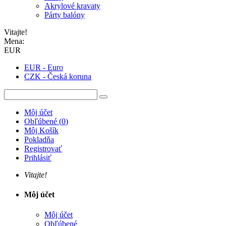
Akrylové kravaty
Párty balóny
Vitajte!
Mena:
EUR
EUR - Euro
CZK - Česká koruna
Môj účet
Obľúbené
(
0
)
Môj Košík
Pokladňa
Registrovať
Prihlásiť
Vitajte!
Môj účet
Môj účet
Obľúbené