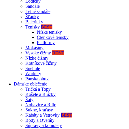
Lodičky
Sandále
Letné sandále
Šľapky
Balerínky
Tenisky
BEST
Nízke tenisky
Členkové tenisky
Platformy
Mokasíny
Vysoké čižmy
BEST
Nízke čižmy
Kotníkové čižmy
Snehule
Workery
Pánska obuv
Dámske oblečenie
Tričká a Topy
Košele a Blúzky
Šaty
Nohavice a Rifle
Sukne, kraťasy
Kabáty a Vetrovky
BEST
Body a Overály
Súpravy a komplety