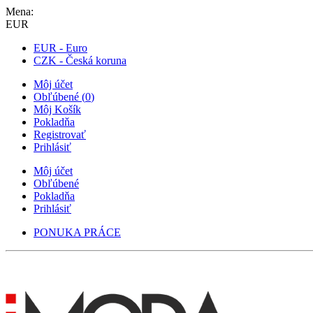
Mena:
EUR
EUR - Euro
CZK - Česká koruna
Môj účet
Obľúbené
(
0
)
Môj Košík
Pokladňa
Registrovať
Prihlásiť
Môj účet
Obľúbené
Pokladňa
Prihlásiť
PONUKA PRÁCE