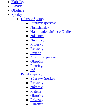
Kabelky
Plavky
Okuliare
Šperky
Dámske šperky
Súpravy šperkov
Náhrdelníky
Handmade náušnice Giuliett
Náušnice
Náramky
Prívesky
Retiazky
Prstene
Zásnubné prstene
Obrúčky
Piercing
Iné
Pánske šperky
Súpravy šperkov
Retiazky
Náramky
Prstene
Obrúčky
Prívesky
Ružence