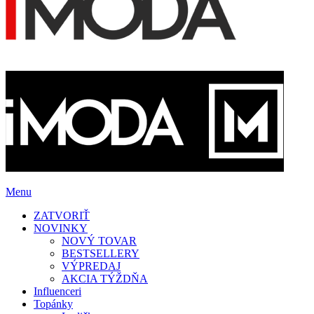
Menu
ZATVORIŤ
NOVINKY
NOVÝ TOVAR
BESTSELLERY
VÝPREDAJ
AKCIA TÝŽDŇA
Influenceri
Topánky