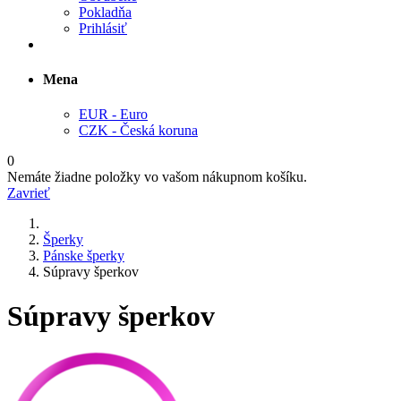
Pokladňa
Prihlásiť
Mena
EUR - Euro
CZK - Česká koruna
0
Nemáte žiadne položky vo vašom nákupnom košíku.
Zavrieť
Šperky
Pánske šperky
Súpravy šperkov
Súpravy šperkov