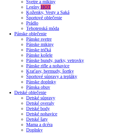
Svetre a mikiny
Legíny
HOT
Koženky, Vesty a Saká
Športové oblečenie
Prádlo
Tehotenská móda
Pánske oblečenie
Pánske svetre
Pánske mikiny
Pánske tričká
Pánske košele
Pánske bundy, parky, vetrovky
Pánske rifle a nohavice
Kraťasy, bermudy, šortky
Športové súpravy a tepláky
Pánske doplnky
Pánska obuv
Detské oblečenie
Detské súpravy
Detské overaly
Detské body
Detské nohavice
Detské šaty
Mama a dcéra
Doplnky