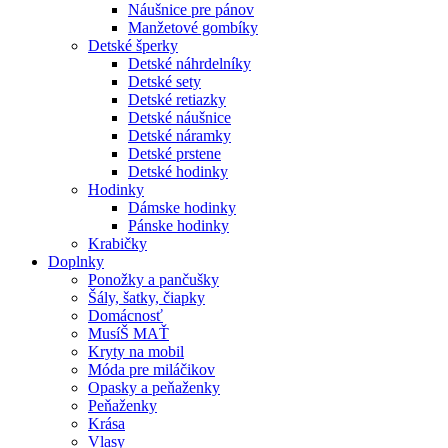
Náušnice pre pánov
Manžetové gombíky
Detské šperky
Detské náhrdelníky
Detské sety
Detské retiazky
Detské náušnice
Detské náramky
Detské prstene
Detské hodinky
Hodinky
Dámske hodinky
Pánske hodinky
Krabičky
Doplnky
Ponožky a pančušky
Šály, šatky, čiapky
Domácnosť
MusíŠ MAŤ
Kryty na mobil
Móda pre miláčikov
Opasky a peňaženky
Peňaženky
Krása
Vlasy