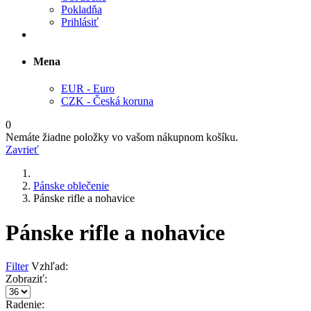
Pokladňa
Prihlásiť
Mena
EUR - Euro
CZK - Česká koruna
0
Nemáte žiadne položky vo vašom nákupnom košíku.
Zavrieť
Pánske oblečenie
Pánske rifle a nohavice
Pánske rifle a nohavice
Filter
Vzhľad:
Zobraziť:
Radenie: