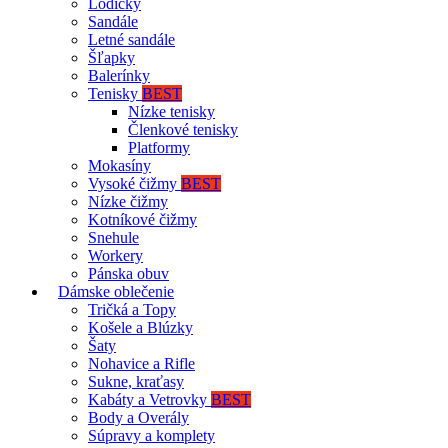
Lodičky
Sandále
Letné sandále
Šľapky
Balerínky
Tenisky
BEST
Nízke tenisky
Členkové tenisky
Platformy
Mokasíny
Vysoké čižmy
BEST
Nízke čižmy
Kotníkové čižmy
Snehule
Workery
Pánska obuv
Dámske oblečenie
Tričká a Topy
Košele a Blúzky
Šaty
Nohavice a Rifle
Sukne, kraťasy
Kabáty a Vetrovky
BEST
Body a Overály
Súpravy a komplety