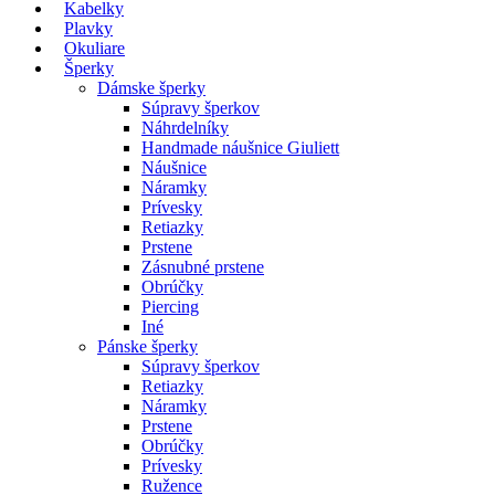
Kabelky
Plavky
Okuliare
Šperky
Dámske šperky
Súpravy šperkov
Náhrdelníky
Handmade náušnice Giuliett
Náušnice
Náramky
Prívesky
Retiazky
Prstene
Zásnubné prstene
Obrúčky
Piercing
Iné
Pánske šperky
Súpravy šperkov
Retiazky
Náramky
Prstene
Obrúčky
Prívesky
Ružence