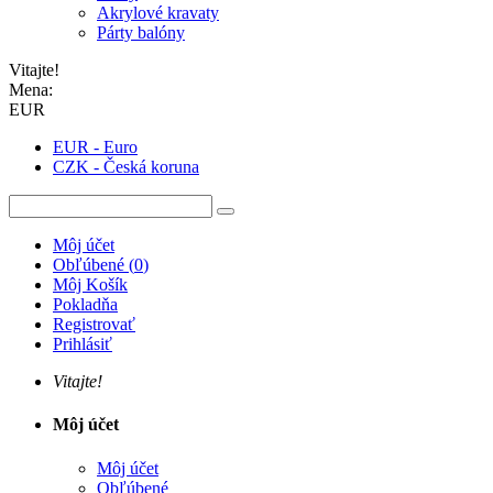
Akrylové kravaty
Párty balóny
Vitajte!
Mena:
EUR
EUR - Euro
CZK - Česká koruna
Môj účet
Obľúbené
(
0
)
Môj Košík
Pokladňa
Registrovať
Prihlásiť
Vitajte!
Môj účet
Môj účet
Obľúbené