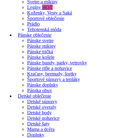
Svetre a mikiny
Legíny
HOT
Koženky, Vesty a Saká
Športové oblečenie
Prádlo
Tehotenská móda
Pánske oblečenie
Pánske svetre
Pánske mikiny
Pánske tričká
Pánske košele
Pánske bundy, parky, vetrovky
Pánske rifle a nohavice
Kraťasy, bermudy, šortky
Športové súpravy a tepláky
Pánske doplnky
Pánska obuv
Detské oblečenie
Detské súpravy
Detské overaly
Detské body
Detské nohavice
Detské šaty
Mama a dcéra
Doplnky