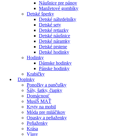
Náušnice pre pánov
Manžetové gombíky
Detské šperky
Detské náhrdelníky
Detské sety
Detské retiazky
Detské náušnice
Detské náramky
Detské prstene
Detské hodinky
Hodinky
Dámske hodinky
Pánske hodinky
Krabičky
Doplnky
Ponožky a pančušky
Šály, šatky, čiapky
Domácnosť
MusíŠ MAŤ
Kryty na mobil
Móda pre miláčikov
Opasky a peňaženky
Peňaženky
Krása
Vlasy