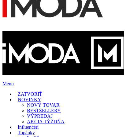
Menu
ZATVORIŤ
NOVINKY
NOVÝ TOVAR
BESTSELLERY
VÝPREDAJ
AKCIA TÝŽDŇA
Influenceri
Topánky