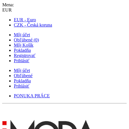
Mena:
EUR
EUR - Euro
CZK - Česká koruna
Môj účet
Obľúbené
(
0
)
Môj Košík
Pokladňa
Registrovať
Prihlásiť
Môj účet
Obľúbené
Pokladňa
Prihlásiť
PONUKA PRÁCE