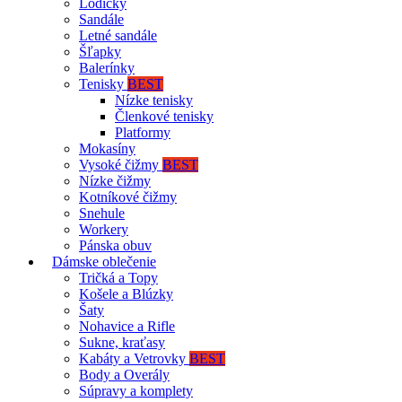
Lodičky
Sandále
Letné sandále
Šľapky
Balerínky
Tenisky
BEST
Nízke tenisky
Členkové tenisky
Platformy
Mokasíny
Vysoké čižmy
BEST
Nízke čižmy
Kotníkové čižmy
Snehule
Workery
Pánska obuv
Dámske oblečenie
Tričká a Topy
Košele a Blúzky
Šaty
Nohavice a Rifle
Sukne, kraťasy
Kabáty a Vetrovky
BEST
Body a Overály
Súpravy a komplety