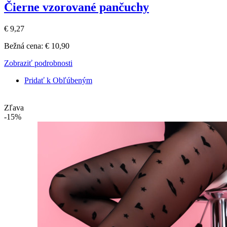
Čierne vzorované pančuchy
€ 9,27
Bežná cena:
€ 10,90
Zobraziť podrobnosti
Pridať k Obľúbeným
Zľava
-15%