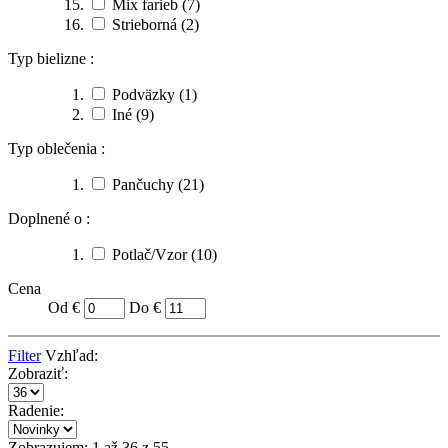
Mix farieb
(7)
Strieborná
(2)
Typ bielizne :
Podväzky
(1)
Iné
(9)
Typ oblečenia :
Pančuchy
(21)
Doplnené o :
Potlač/Vzor
(10)
Cena
Od €
Do €
Filter
Vzhľad:
Zobraziť:
Radenie:
Zobrazujem: 1 až 36 z 55