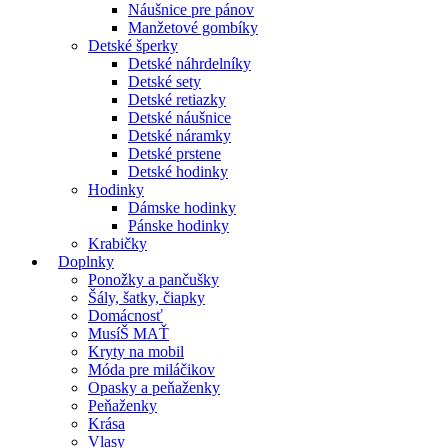
Náušnice pre pánov
Manžetové gombíky
Detské šperky
Detské náhrdelníky
Detské sety
Detské retiazky
Detské náušnice
Detské náramky
Detské prstene
Detské hodinky
Hodinky
Dámske hodinky
Pánske hodinky
Krabičky
Doplnky
Ponožky a pančušky
Šály, šatky, čiapky
Domácnosť
MusíŠ MAŤ
Kryty na mobil
Móda pre miláčikov
Opasky a peňaženky
Peňaženky
Krása
Vlasy