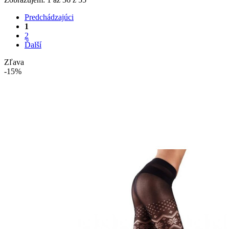
Predchádzajúci
1
2
Ďalší
Zľava
-15%