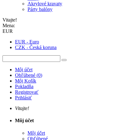
Akrylové kravaty
Párty balóny
Vitajte!
Mena:
EUR
EUR - Euro
CZK - Česká koruna
Môj účet
Obľúbené
(
0
)
Môj Košík
Pokladňa
Registrovať
Prihlásiť
Vitajte!
Môj účet
Môj účet
Obľúbené