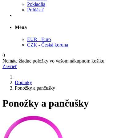
Pokladňa
Prihlásiť
Mena
EUR - Euro
CZK - Česká koruna
0
Nemáte žiadne položky vo vašom nákupnom košíku.
Zavrieť
Doplnky
Ponožky a pančušky
Ponožky a pančušky