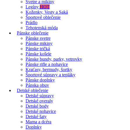
Svetre a mikiny
Legíny
HOT
Koženky, Vesty a Saká
Športové oblečenie
Prádlo
Tehotenská móda
Pánske oblečenie
Pánske svetre
Pánske mikiny
Pánske tričká
Pánske košele
Pánske bundy, parky, vetrovky
Pánske rifle a nohavice
Kraťasy, bermudy, šortky
Športové súpravy a tepláky
Pánske doplnky
Pánska obuv
Detské oblečenie
Detské súpravy
Detské overaly
Detské body
Detské nohavice
Detské šaty
Mama a dcéra
Doplnky