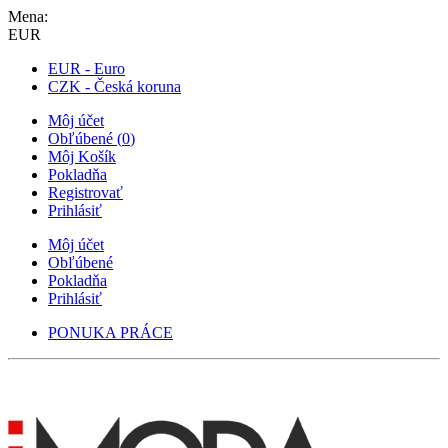
Mena:
EUR
EUR - Euro
CZK - Česká koruna
Môj účet
Obľúbené
(
0
)
Môj Košík
Pokladňa
Registrovať
Prihlásiť
Môj účet
Obľúbené
Pokladňa
Prihlásiť
PONUKA PRÁCE