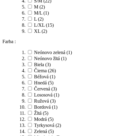
S/M
(22)
M
(2)
M/L
(1)
L
(2)
L/XL
(15)
XL
(2)
Farba :
Neónovo zelená
(1)
Neónovo žltá
(1)
Biela
(3)
Čierna
(26)
Béžová
(1)
Hnedá
(5)
Červená
(3)
Lososová
(1)
Ružová
(3)
Bordová
(1)
Žltá
(5)
Modrá
(5)
Tyrkysová
(2)
Zelená
(5)