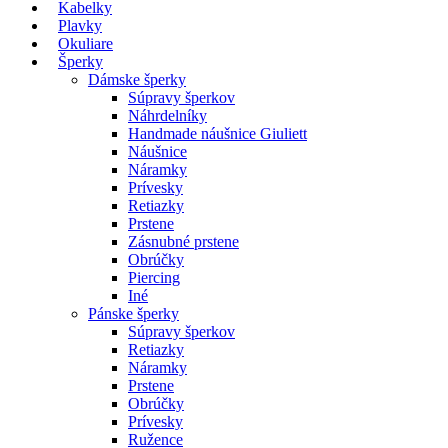
Kabelky
Plavky
Okuliare
Šperky
Dámske šperky
Súpravy šperkov
Náhrdelníky
Handmade náušnice Giuliett
Náušnice
Náramky
Prívesky
Retiazky
Prstene
Zásnubné prstene
Obrúčky
Piercing
Iné
Pánske šperky
Súpravy šperkov
Retiazky
Náramky
Prstene
Obrúčky
Prívesky
Ružence