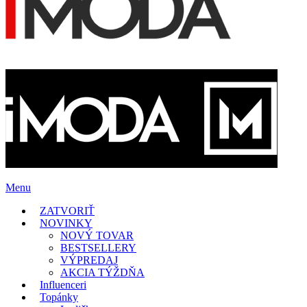
Menu
ZATVORIŤ
NOVINKY
NOVÝ TOVAR
BESTSELLERY
VÝPREDAJ
AKCIA TÝŽDŇA
Influenceri
Topánky