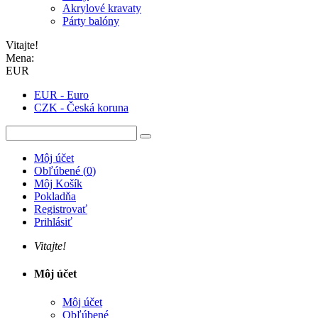
Akrylové kravaty
Párty balóny
Vitajte!
Mena:
EUR
EUR - Euro
CZK - Česká koruna
Môj účet
Obľúbené
(
0
)
Môj Košík
Pokladňa
Registrovať
Prihlásiť
Vitajte!
Môj účet
Môj účet
Obľúbené