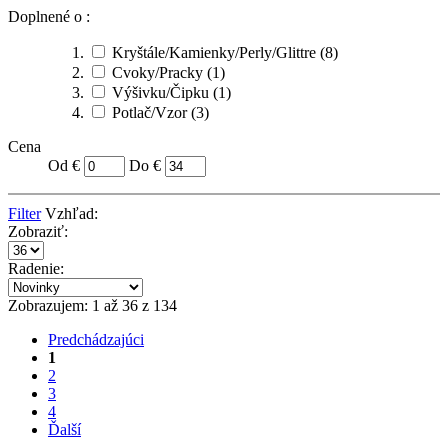
Doplnené o :
Kryštále/Kamienky/Perly/Glittre
(8)
Cvoky/Pracky
(1)
Výšivku/Čipku
(1)
Potlač/Vzor
(3)
Cena
Od €
Do €
Filter
Vzhľad:
Zobraziť:
Radenie:
Zobrazujem: 1 až 36 z 134
Predchádzajúci
1
2
3
4
Ďalší