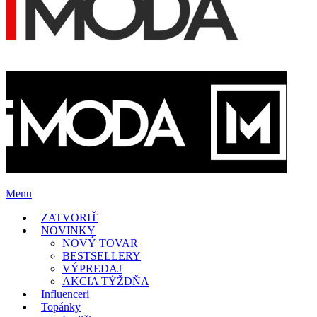
Menu
ZATVORIŤ
NOVINKY
NOVÝ TOVAR
BESTSELLERY
VÝPREDAJ
AKCIA TÝŽDŇA
Influenceri
Topánky