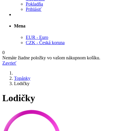
Pokladňa
Prihlásiť
Mena
EUR - Euro
CZK - Česká koruna
0
Nemáte žiadne položky vo vašom nákupnom košíku.
Zavrieť
Topánky
Lodičky
Lodičky