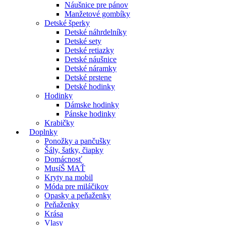
Náušnice pre pánov
Manžetové gombíky
Detské šperky
Detské náhrdelníky
Detské sety
Detské retiazky
Detské náušnice
Detské náramky
Detské prstene
Detské hodinky
Hodinky
Dámske hodinky
Pánske hodinky
Krabičky
Doplnky
Ponožky a pančušky
Šály, šatky, čiapky
Domácnosť
MusíŠ MAŤ
Kryty na mobil
Móda pre miláčikov
Opasky a peňaženky
Peňaženky
Krása
Vlasy