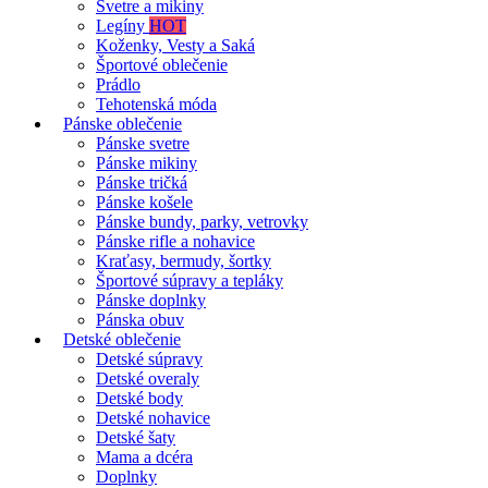
Svetre a mikiny
Legíny
HOT
Koženky, Vesty a Saká
Športové oblečenie
Prádlo
Tehotenská móda
Pánske oblečenie
Pánske svetre
Pánske mikiny
Pánske tričká
Pánske košele
Pánske bundy, parky, vetrovky
Pánske rifle a nohavice
Kraťasy, bermudy, šortky
Športové súpravy a tepláky
Pánske doplnky
Pánska obuv
Detské oblečenie
Detské súpravy
Detské overaly
Detské body
Detské nohavice
Detské šaty
Mama a dcéra
Doplnky