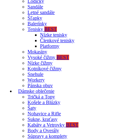
Lodičky
Sandále
Letné sandále
Šľapky
Balerínky
Tenisky
BEST
Nízke tenisky
Členkové tenisky
Platformy
Mokasíny
Vysoké čižmy
BEST
Nízke čižmy
Kotníkové čižmy
Snehule
Workery
Pánska obuv
Dámske oblečenie
Tričká a Topy
Košele a Blúzky
Šaty
Nohavice a Rifle
Sukne, kraťasy
Kabáty a Vetrovky
BEST
Body a Overály
Súpravy a komplety