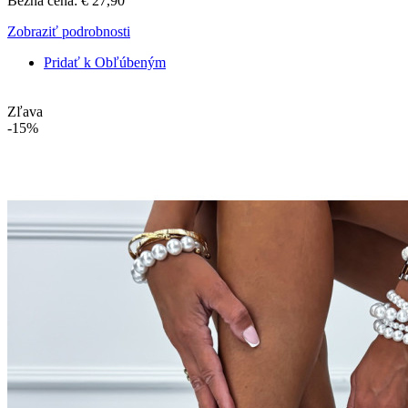
Bežná cena:
€ 27,90
Zobraziť podrobnosti
Pridať k Obľúbeným
Zľava
-15%