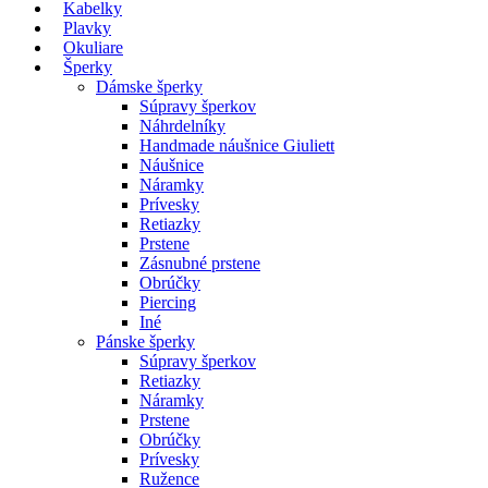
Kabelky
Plavky
Okuliare
Šperky
Dámske šperky
Súpravy šperkov
Náhrdelníky
Handmade náušnice Giuliett
Náušnice
Náramky
Prívesky
Retiazky
Prstene
Zásnubné prstene
Obrúčky
Piercing
Iné
Pánske šperky
Súpravy šperkov
Retiazky
Náramky
Prstene
Obrúčky
Prívesky
Ružence