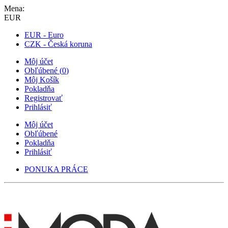
Mena:
EUR
EUR - Euro
CZK - Česká koruna
Môj účet
Obľúbené
(
0
)
Môj Košík
Pokladňa
Registrovať
Prihlásiť
Môj účet
Obľúbené
Pokladňa
Prihlásiť
PONUKA PRÁCE