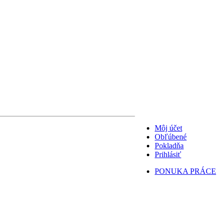
Môj účet
Obľúbené
Pokladňa
Prihlásiť
PONUKA PRÁCE