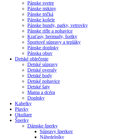
Pánske svetre
Pánske mikiny
Pánske tričká
Pánske košele
Pánske bundy, parky, vetrovky
Pánske rifle a nohavice
Kraťasy, bermudy, šortky
Športové súpravy a tepláky
Pánske doplnky
Pánska obuv
Detské oblečenie
Detské súpravy
Detské overaly
Detské body
Detské nohavice
Detské šaty
Mama a dcéra
Doplnky
Kabelky
Plavky
Okuliare
Šperky
Dámske šperky
Súpravy šperkov
Náhrdelníky