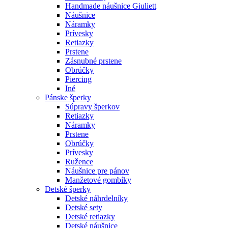
Handmade náušnice Giuliett
Náušnice
Náramky
Prívesky
Retiazky
Prstene
Zásnubné prstene
Obrúčky
Piercing
Iné
Pánske šperky
Súpravy šperkov
Retiazky
Náramky
Prstene
Obrúčky
Prívesky
Ružence
Náušnice pre pánov
Manžetové gombíky
Detské šperky
Detské náhrdelníky
Detské sety
Detské retiazky
Detské náušnice