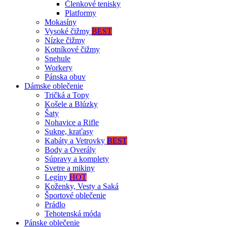
Členkové tenisky
Platformy
Mokasíny
Vysoké čižmy
BEST
Nízke čižmy
Kotníkové čižmy
Snehule
Workery
Pánska obuv
Dámske oblečenie
Tričká a Topy
Košele a Blúzky
Šaty
Nohavice a Rifle
Sukne, kraťasy
Kabáty a Vetrovky
BEST
Body a Overály
Súpravy a komplety
Svetre a mikiny
Legíny
HOT
Koženky, Vesty a Saká
Športové oblečenie
Prádlo
Tehotenská móda
Pánske oblečenie