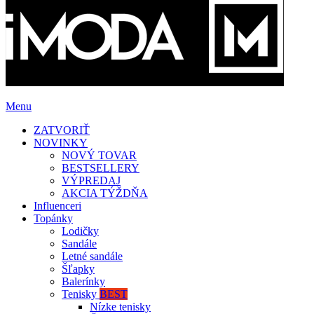
Menu
ZATVORIŤ
NOVINKY
NOVÝ TOVAR
BESTSELLERY
VÝPREDAJ
AKCIA TÝŽDŇA
Influenceri
Topánky
Lodičky
Sandále
Letné sandále
Šľapky
Balerínky
Tenisky
BEST
Nízke tenisky