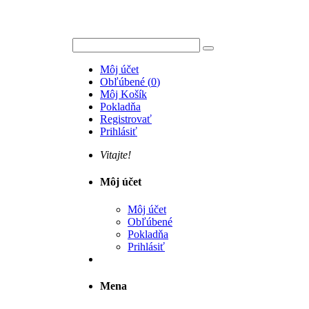
Môj účet
Obľúbené
(
0
)
Môj Košík
Pokladňa
Registrovať
Prihlásiť
Vitajte!
Môj účet
Môj účet
Obľúbené
Pokladňa
Prihlásiť
Mena