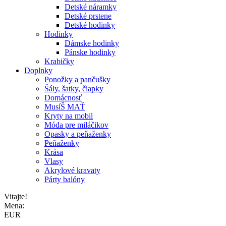
Detské náramky
Detské prstene
Detské hodinky
Hodinky
Dámske hodinky
Pánske hodinky
Krabičky
Doplnky
Ponožky a pančušky
Šály, šatky, čiapky
Domácnosť
MusíŠ MAŤ
Kryty na mobil
Móda pre miláčikov
Opasky a peňaženky
Peňaženky
Krása
Vlasy
Akrylové kravaty
Párty balóny
Vitajte!
Mena:
EUR