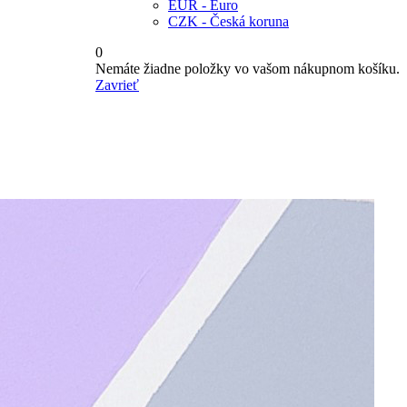
EUR - Euro
CZK - Česká koruna
0
Nemáte žiadne položky vo vašom nákupnom košíku.
Zavrieť