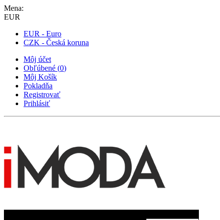
Mena:
EUR
EUR - Euro
CZK - Česká koruna
Môj účet
Obľúbené
(
0
)
Môj Košík
Pokladňa
Registrovať
Prihlásiť