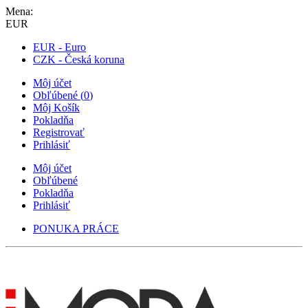
Mena:
EUR
EUR - Euro
CZK - Česká koruna
Môj účet
Obľúbené
(
0
)
Môj Košík
Pokladňa
Registrovať
Prihlásiť
Môj účet
Obľúbené
Pokladňa
Prihlásiť
PONUKA PRÁCE