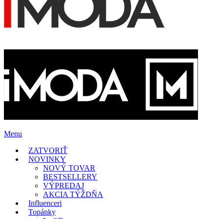
Menu
ZATVORIŤ
NOVINKY
NOVÝ TOVAR
BESTSELLERY
VÝPREDAJ
AKCIA TÝŽDŇA
Influenceri
Topánky