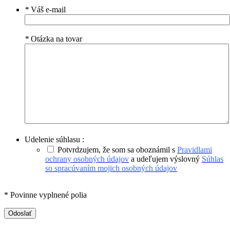
*
Váš e-mail
*
Otázka na tovar
Udelenie súhlasu :
Potvrdzujem, že som sa oboznámil s
Pravidlami
ochrany osobných údajov
a udeľujem výslovný
Súhlas
so spracúvaním mojich osobných údajov
* Povinne vyplnené polia
Odoslať