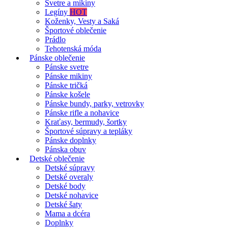
Svetre a mikiny
Legíny
HOT
Koženky, Vesty a Saká
Športové oblečenie
Prádlo
Tehotenská móda
Pánske oblečenie
Pánske svetre
Pánske mikiny
Pánske tričká
Pánske košele
Pánske bundy, parky, vetrovky
Pánske rifle a nohavice
Kraťasy, bermudy, šortky
Športové súpravy a tepláky
Pánske doplnky
Pánska obuv
Detské oblečenie
Detské súpravy
Detské overaly
Detské body
Detské nohavice
Detské šaty
Mama a dcéra
Doplnky