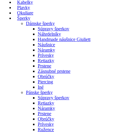
Kabelky
Plavky
Okuliare
Šperky
Dámske šperky
Súpravy šperkov
Náhrdelníky
Handmade náušnice Giuliett
Náušnice
Náramky
Prívesky
Retiazky
Prstene
Zásnubné prstene
Obrúčky
Piercing
Iné
Pánske šperky
Súpravy šperkov
Retiazky
Náramky
Prstene
Obrúčky
Prívesky
Ružence