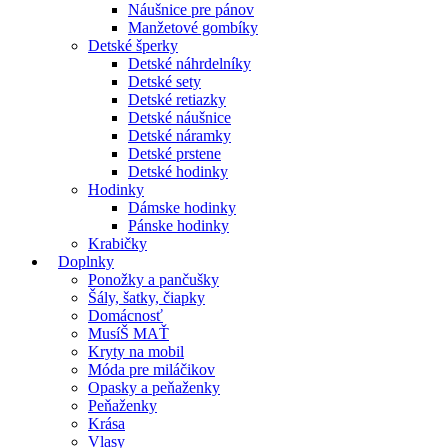
Náušnice pre pánov
Manžetové gombíky
Detské šperky
Detské náhrdelníky
Detské sety
Detské retiazky
Detské náušnice
Detské náramky
Detské prstene
Detské hodinky
Hodinky
Dámske hodinky
Pánske hodinky
Krabičky
Doplnky
Ponožky a pančušky
Šály, šatky, čiapky
Domácnosť
MusíŠ MAŤ
Kryty na mobil
Móda pre miláčikov
Opasky a peňaženky
Peňaženky
Krása
Vlasy