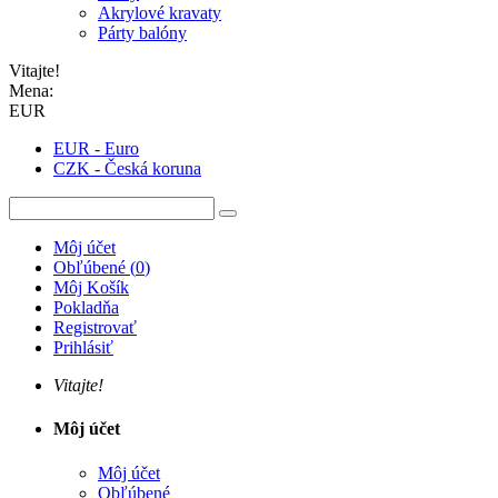
Akrylové kravaty
Párty balóny
Vitajte!
Mena:
EUR
EUR - Euro
CZK - Česká koruna
Môj účet
Obľúbené
(
0
)
Môj Košík
Pokladňa
Registrovať
Prihlásiť
Vitajte!
Môj účet
Môj účet
Obľúbené