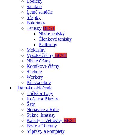
Lodičky
Sandále
Letné sandále
Šľapky
Balerínky
Tenisky
BEST
Nízke tenisky
Členkové tenisky
Platformy
Mokasíny
Vysoké čižmy
BEST
Nízke čižmy
Kotníkové čižmy
Snehule
Workery
Pánska obuv
Dámske oblečenie
Tričká a Topy
Košele a Blúzky
Šaty
Nohavice a Rifle
Sukne, kraťasy
Kabáty a Vetrovky
BEST
Body a Overály
Súpravy a komplety