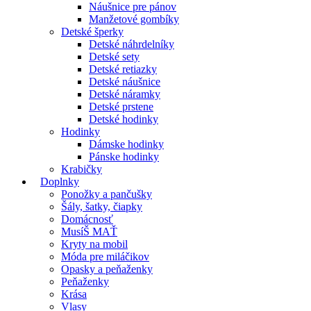
Náušnice pre pánov
Manžetové gombíky
Detské šperky
Detské náhrdelníky
Detské sety
Detské retiazky
Detské náušnice
Detské náramky
Detské prstene
Detské hodinky
Hodinky
Dámske hodinky
Pánske hodinky
Krabičky
Doplnky
Ponožky a pančušky
Šály, šatky, čiapky
Domácnosť
MusíŠ MAŤ
Kryty na mobil
Móda pre miláčikov
Opasky a peňaženky
Peňaženky
Krása
Vlasy