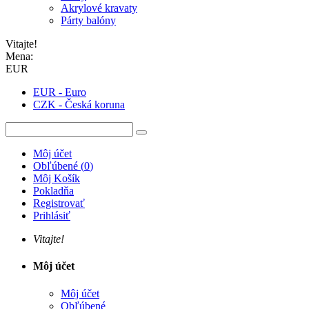
Akrylové kravaty
Párty balóny
Vitajte!
Mena:
EUR
EUR - Euro
CZK - Česká koruna
Môj účet
Obľúbené
(
0
)
Môj Košík
Pokladňa
Registrovať
Prihlásiť
Vitajte!
Môj účet
Môj účet
Obľúbené