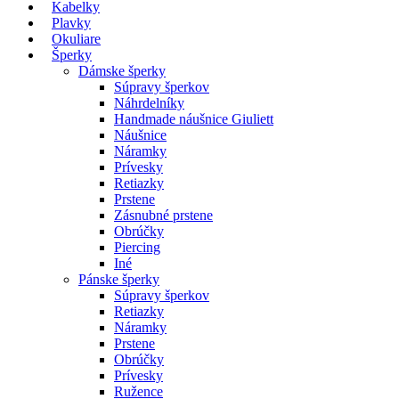
Kabelky
Plavky
Okuliare
Šperky
Dámske šperky
Súpravy šperkov
Náhrdelníky
Handmade náušnice Giuliett
Náušnice
Náramky
Prívesky
Retiazky
Prstene
Zásnubné prstene
Obrúčky
Piercing
Iné
Pánske šperky
Súpravy šperkov
Retiazky
Náramky
Prstene
Obrúčky
Prívesky
Ružence