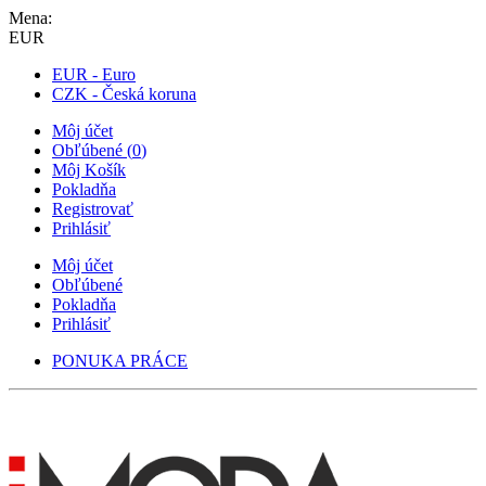
Mena:
EUR
EUR - Euro
CZK - Česká koruna
Môj účet
Obľúbené
(
0
)
Môj Košík
Pokladňa
Registrovať
Prihlásiť
Môj účet
Obľúbené
Pokladňa
Prihlásiť
PONUKA PRÁCE