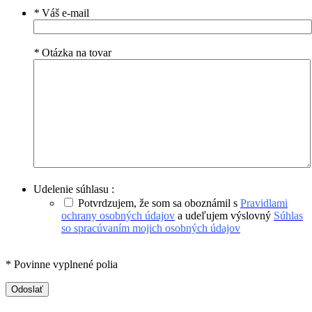
*
Váš e-mail
*
Otázka na tovar
Udelenie súhlasu :
Potvrdzujem, že som sa oboznámil s
Pravidlami
ochrany osobných údajov
a udeľujem výslovný
Súhlas
so spracúvaním mojich osobných údajov
* Povinne vyplnené polia
Odoslať