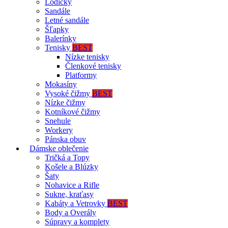
Lodičky
Sandále
Letné sandále
Šľapky
Balerínky
Tenisky
BEST
Nízke tenisky
Členkové tenisky
Platformy
Mokasíny
Vysoké čižmy
BEST
Nízke čižmy
Kotníkové čižmy
Snehule
Workery
Pánska obuv
Dámske oblečenie
Tričká a Topy
Košele a Blúzky
Šaty
Nohavice a Rifle
Sukne, kraťasy
Kabáty a Vetrovky
BEST
Body a Overály
Súpravy a komplety