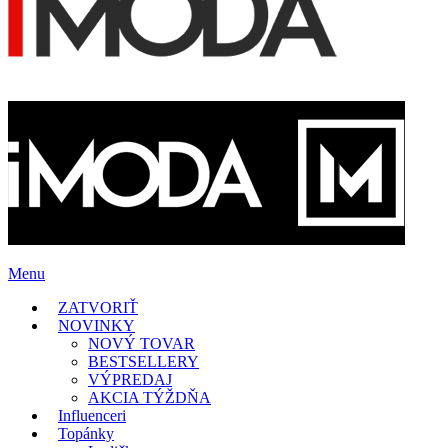
Menu
ZATVORIŤ
NOVINKY
NOVÝ TOVAR
BESTSELLERY
VÝPREDAJ
AKCIA TÝŽDŇA
Influenceri
Topánky