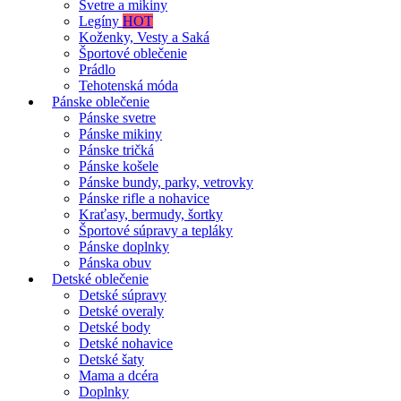
Svetre a mikiny
Legíny
HOT
Koženky, Vesty a Saká
Športové oblečenie
Prádlo
Tehotenská móda
Pánske oblečenie
Pánske svetre
Pánske mikiny
Pánske tričká
Pánske košele
Pánske bundy, parky, vetrovky
Pánske rifle a nohavice
Kraťasy, bermudy, šortky
Športové súpravy a tepláky
Pánske doplnky
Pánska obuv
Detské oblečenie
Detské súpravy
Detské overaly
Detské body
Detské nohavice
Detské šaty
Mama a dcéra
Doplnky