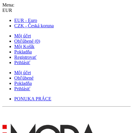
Mena:
EUR
EUR - Euro
CZK - Česká koruna
Môj účet
Obľúbené
(
0
)
Môj Košík
Pokladňa
Registrovať
Prihlásiť
Môj účet
Obľúbené
Pokladňa
Prihlásiť
PONUKA PRÁCE