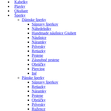
Kabelky
Plavky
Okuliare
Šperky
Dámske šperky
Súpravy šperkov
Náhrdelníky
Handmade náušnice Giuliett
Náušnice
Náramky
Prívesky
Retiazky
Prstene
Zásnubné prstene
Obrúčky
Piercing
Iné
Pánske šperky
Súpravy šperkov
Retiazky
Náramky
Prstene
Obrúčky
Prívesky
Ružence