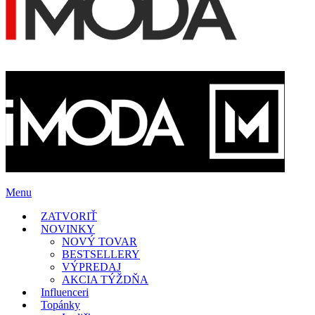
Menu
ZATVORIŤ
NOVINKY
NOVÝ TOVAR
BESTSELLERY
VÝPREDAJ
AKCIA TÝŽDŇA
Influenceri
Topánky