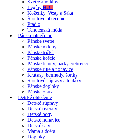
Svetre a mikiny
Legíny
HOT
Koženky, Vesty a Saká
Športové oblečenie
Prádlo
Tehotenská móda
Pánske oblečenie
Pánske svetre
Pánske mikiny
Pánske tričká
Pánske košele
Pánske bundy, parky, vetrovky
Pánske rifle a nohavice
Kraťasy, bermudy, šortky
Športové súpravy a tepláky
Pánske doplnky
Pánska obuv
Detské oblečenie
Detské súpravy
Detské overaly
Detské body
Detské nohavice
Detské šaty
Mama a dcéra
Doplnky