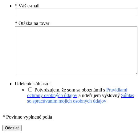
*
Váš e-mail
*
Otázka na tovar
Udelenie súhlasu :
Potvrdzujem, že som sa oboznámil s
Pravidlami
ochrany osobných údajov
a udeľujem výslovný
Súhlas
so spracúvaním mojich osobných údajov
* Povinne vyplnené polia
Odoslať