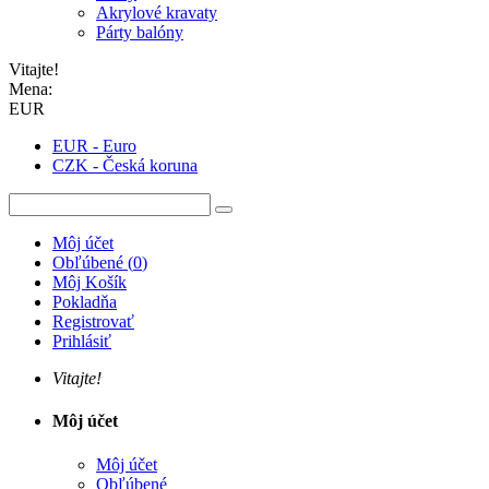
Akrylové kravaty
Párty balóny
Vitajte!
Mena:
EUR
EUR - Euro
CZK - Česká koruna
Môj účet
Obľúbené
(
0
)
Môj Košík
Pokladňa
Registrovať
Prihlásiť
Vitajte!
Môj účet
Môj účet
Obľúbené