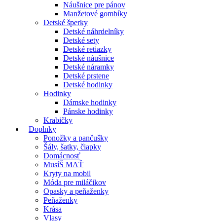
Náušnice pre pánov
Manžetové gombíky
Detské šperky
Detské náhrdelníky
Detské sety
Detské retiazky
Detské náušnice
Detské náramky
Detské prstene
Detské hodinky
Hodinky
Dámske hodinky
Pánske hodinky
Krabičky
Doplnky
Ponožky a pančušky
Šály, šatky, čiapky
Domácnosť
MusíŠ MAŤ
Kryty na mobil
Móda pre miláčikov
Opasky a peňaženky
Peňaženky
Krása
Vlasy