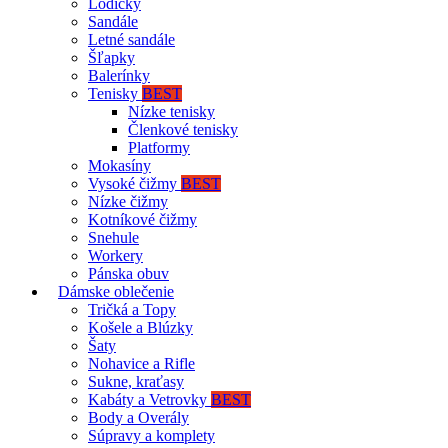
Lodičky
Sandále
Letné sandále
Šľapky
Balerínky
Tenisky
BEST
Nízke tenisky
Členkové tenisky
Platformy
Mokasíny
Vysoké čižmy
BEST
Nízke čižmy
Kotníkové čižmy
Snehule
Workery
Pánska obuv
Dámske oblečenie
Tričká a Topy
Košele a Blúzky
Šaty
Nohavice a Rifle
Sukne, kraťasy
Kabáty a Vetrovky
BEST
Body a Overály
Súpravy a komplety