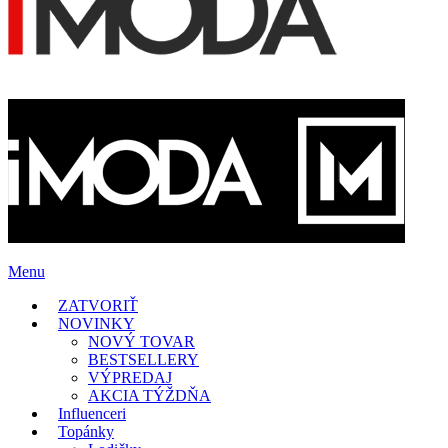
Menu
ZATVORIŤ
NOVINKY
NOVÝ TOVAR
BESTSELLERY
VÝPREDAJ
AKCIA TÝŽDŇA
Influenceri
Topánky