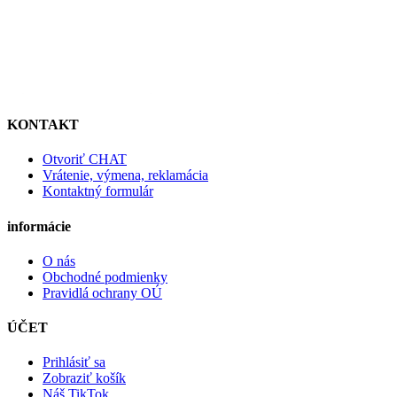
KONTAKT
Otvoriť CHAT
Vrátenie, výmena, reklamácia
Kontaktný formulár
informácie
O nás
Obchodné podmienky
Pravidlá ochrany OÚ
ÚČET
Prihlásiť sa
Zobraziť košík
Náš TikTok