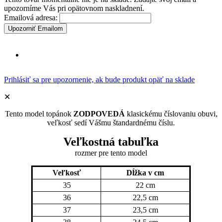
upozorníme Vás pri opätovnom naskladnení.
Emailová adresa:
Upozorniť Emailom
Prihlásiť sa pre upozornenie, ak bude produkt opäť na sklade
✕
Tento model topánok
ZODPOVEDÁ
klasickému číslovaniu obuvi,
veľkosť sedí Vášmu štandardnému číslu.
Veľkostná tabuľka
rozmer pre tento model
Veľkosť
Dĺžka v cm
35
22 cm
36
22,5 cm
37
23,5 cm