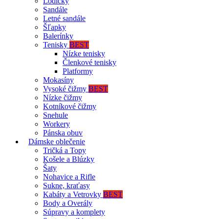
Lodičky
Sandále
Letné sandále
Šľapky
Balerínky
Tenisky
BEST
Nízke tenisky
Členkové tenisky
Platformy
Mokasíny
Vysoké čižmy
BEST
Nízke čižmy
Kotníkové čižmy
Snehule
Workery
Pánska obuv
Dámske oblečenie
Tričká a Topy
Košele a Blúzky
Šaty
Nohavice a Rifle
Sukne, kraťasy
Kabáty a Vetrovky
BEST
Body a Overály
Súpravy a komplety