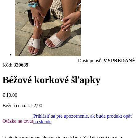
Dostupnosť:
VYPREDANÉ
Kód:
320635
Béžové korkové šľapky
€ 10,00
Bežná cena:
€ 22,90
Prihlásiť sa pre upozornenie, ak bude produkt opäť
Otázka na tovar
na sklade
Tento tovar momentálne nie je na sklade. Zadajte svoj email a