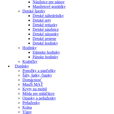
Náušnice pre pánov
Manžetové gombíky
Detské šperky
Detské náhrdelníky
Detské sety
Detské retiazky
Detské náušnice
Detské náramky
Detské prstene
Detské hodinky
Hodinky
Dámske hodinky
Pánske hodinky
Krabičky
Doplnky
Ponožky a pančušky
Šály, šatky, čiapky
Domácnosť
MusíŠ MAŤ
Kryty na mobil
Móda pre miláčikov
Opasky a peňaženky
Peňaženky
Krása
Vlasy