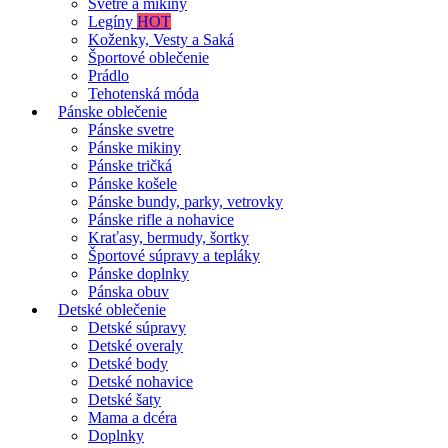
Svetre a mikiny
Legíny
HOT
Koženky, Vesty a Saká
Športové oblečenie
Prádlo
Tehotenská móda
Pánske oblečenie
Pánske svetre
Pánske mikiny
Pánske tričká
Pánske košele
Pánske bundy, parky, vetrovky
Pánske rifle a nohavice
Kraťasy, bermudy, šortky
Športové súpravy a tepláky
Pánske doplnky
Pánska obuv
Detské oblečenie
Detské súpravy
Detské overaly
Detské body
Detské nohavice
Detské šaty
Mama a dcéra
Doplnky