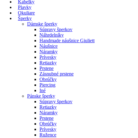
Kabelky
Plavky
Okuliare
Šperky
Dámske šperky
Súpravy šperkov
Náhrdelníky
Handmade náušnice Giuliett
Náušnice
Náramky
Prívesky
Retiazky
Prstene
Zásnubné prstene
Obrúčky
Piercing
Iné
Pánske šperky
Súpravy šperkov
Retiazky
Náramky
Prstene
Obrúčky
Prívesky
Ružence