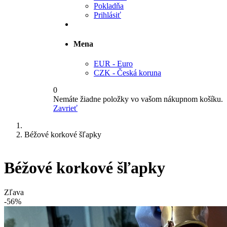
Pokladňa
Prihlásiť
Mena
EUR - Euro
CZK - Česká koruna
0
Nemáte žiadne položky vo vašom nákupnom košíku.
Zavrieť
Béžové korkové šľapky
Béžové korkové šľapky
Zľava
-56%