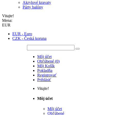
Akrylové kravaty
Párty balóny
Vitajte!
Mena:
EUR
EUR - Euro
CZK - Česká koruna
Môj účet
Obľúbené
(
0
)
Môj Košík
Pokladňa
Registrovať
Prihlásiť
Vitajte!
Môj účet
Môj účet
Obľúbené