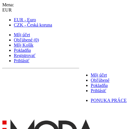
Mena:
EUR
EUR - Euro
CZK - Česká koruna
Môj účet
Obľúbené
(
0
)
Môj Košík
Pokladňa
Registrovať
Prihlásiť
Môj účet
Obľúbené
Pokladňa
Prihlásiť
PONUKA PRÁCE