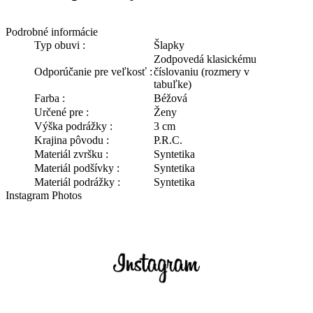
Podrobné informácie
Typ obuvi :
Šlapky
Zodpovedá klasickému
Odporúčanie pre veľkosť :
číslovaniu (rozmery v
tabuľke)
Farba :
Béžová
Určené pre :
Ženy
Výška podrážky :
3 cm
Krajina pôvodu :
P.R.C.
Materiál zvršku :
Syntetika
Materiál podšívky :
Syntetika
Materiál podrážky :
Syntetika
Instagram Photos