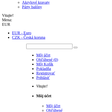
Akrylové kravaty
Párty balóny
Vitajte!
Mena:
EUR
EUR - Euro
CZK - Česká koruna
Môj účet
Obľúbené
(
0
)
Môj Košík
Pokladňa
Registrovať
Prihlásiť
Vitajte!
Môj účet
Môj účet
Obľúbené