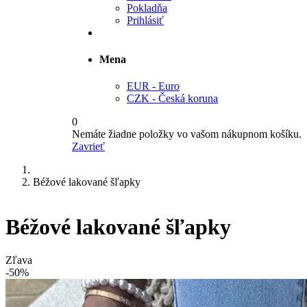
Pokladňa
Prihlásiť
Mena
EUR - Euro
CZK - Česká koruna
0
Nemáte žiadne položky vo vašom nákupnom košíku.
Zavrieť
Béžové lakované šľapky
Béžové lakované šľapky
Zľava
-50%