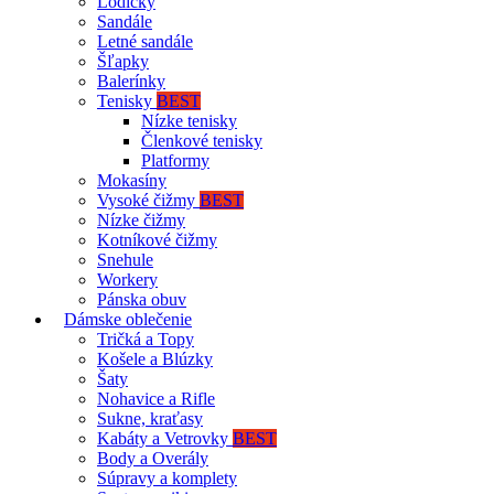
Lodičky
Sandále
Letné sandále
Šľapky
Balerínky
Tenisky
BEST
Nízke tenisky
Členkové tenisky
Platformy
Mokasíny
Vysoké čižmy
BEST
Nízke čižmy
Kotníkové čižmy
Snehule
Workery
Pánska obuv
Dámske oblečenie
Tričká a Topy
Košele a Blúzky
Šaty
Nohavice a Rifle
Sukne, kraťasy
Kabáty a Vetrovky
BEST
Body a Overály
Súpravy a komplety