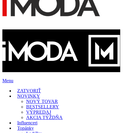
Menu
ZATVORIŤ
NOVINKY
NOVÝ TOVAR
BESTSELLERY
VÝPREDAJ
AKCIA TÝŽDŇA
Influenceri
Topánky