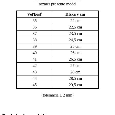
rozmer pre tento model
Veľkosť
Dĺžka v cm
35
22 cm
36
22,5 cm
37
23,5 cm
38
24,5 cm
39
25 cm
40
26 cm
41
26,5 cm
42
27 cm
43
28 cm
44
28,5 cm
45
29,5 cm
(tolerancia
± 2 mm)