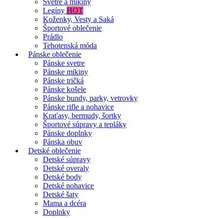
Svetre a mikiny
Legíny
HOT
Koženky, Vesty a Saká
Športové oblečenie
Prádlo
Tehotenská móda
Pánske oblečenie
Pánske svetre
Pánske mikiny
Pánske tričká
Pánske košele
Pánske bundy, parky, vetrovky
Pánske rifle a nohavice
Kraťasy, bermudy, šortky
Športové súpravy a tepláky
Pánske doplnky
Pánska obuv
Detské oblečenie
Detské súpravy
Detské overaly
Detské body
Detské nohavice
Detské šaty
Mama a dcéra
Doplnky