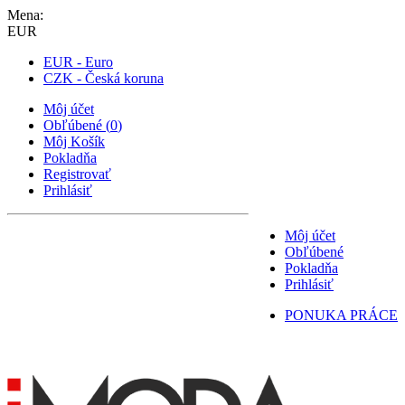
Mena:
EUR
EUR - Euro
CZK - Česká koruna
Môj účet
Obľúbené
(
0
)
Môj Košík
Pokladňa
Registrovať
Prihlásiť
Môj účet
Obľúbené
Pokladňa
Prihlásiť
PONUKA PRÁCE