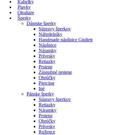
Kabelky
Plavky
Okuliare
Šperky
Dámske šperky
Súpravy šperkov
Náhrdelníky
Handmade náušnice Giuliett
Náušnice
Náramky
Prívesky
Retiazky
Prstene
Zásnubné prstene
Obrúčky
Piercing
Iné
Pánske šperky
Súpravy šperkov
Retiazky
Náramky
Prstene
Obrúčky
Prívesky
Ružence