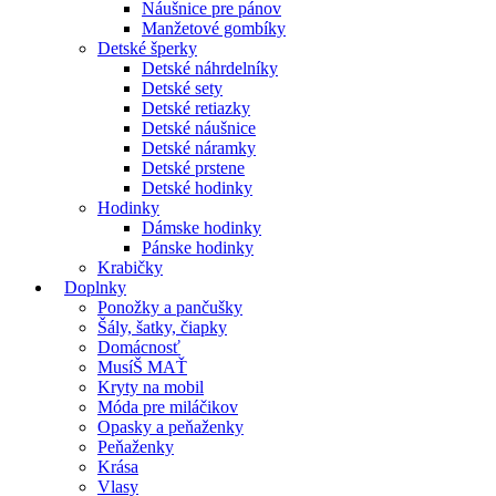
Náušnice pre pánov
Manžetové gombíky
Detské šperky
Detské náhrdelníky
Detské sety
Detské retiazky
Detské náušnice
Detské náramky
Detské prstene
Detské hodinky
Hodinky
Dámske hodinky
Pánske hodinky
Krabičky
Doplnky
Ponožky a pančušky
Šály, šatky, čiapky
Domácnosť
MusíŠ MAŤ
Kryty na mobil
Móda pre miláčikov
Opasky a peňaženky
Peňaženky
Krása
Vlasy