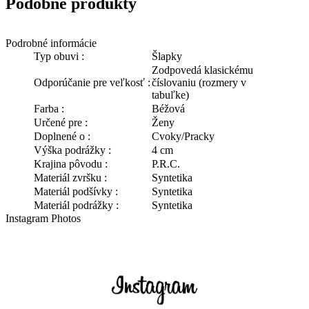
Podobné produkty
Podrobné informácie
Typ obuvi :
Šlapky
Zodpovedá klasickému
Odporúčanie pre veľkosť :
číslovaniu (rozmery v
tabuľke)
Farba :
Béžová
Určené pre :
Ženy
Doplnené o :
Cvoky/Pracky
Výška podrážky :
4 cm
Krajina pôvodu :
P.R.C.
Materiál zvršku :
Syntetika
Materiál podšívky :
Syntetika
Materiál podrážky :
Syntetika
Instagram Photos