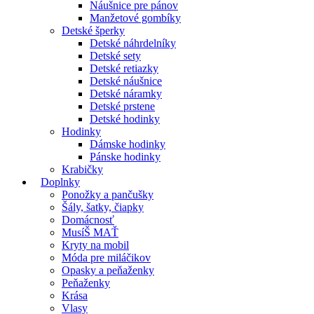
Náušnice pre pánov
Manžetové gombíky
Detské šperky
Detské náhrdelníky
Detské sety
Detské retiazky
Detské náušnice
Detské náramky
Detské prstene
Detské hodinky
Hodinky
Dámske hodinky
Pánske hodinky
Krabičky
Doplnky
Ponožky a pančušky
Šály, šatky, čiapky
Domácnosť
MusíŠ MAŤ
Kryty na mobil
Móda pre miláčikov
Opasky a peňaženky
Peňaženky
Krása
Vlasy