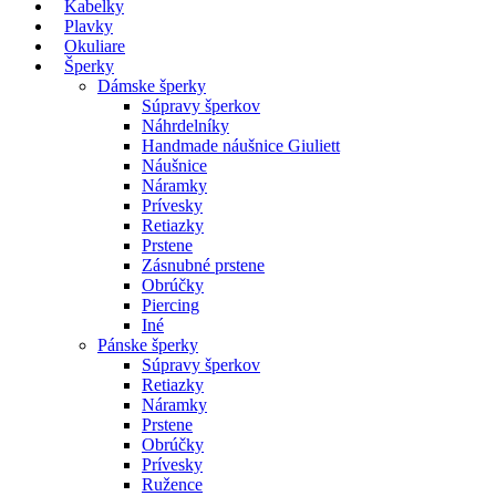
Kabelky
Plavky
Okuliare
Šperky
Dámske šperky
Súpravy šperkov
Náhrdelníky
Handmade náušnice Giuliett
Náušnice
Náramky
Prívesky
Retiazky
Prstene
Zásnubné prstene
Obrúčky
Piercing
Iné
Pánske šperky
Súpravy šperkov
Retiazky
Náramky
Prstene
Obrúčky
Prívesky
Ružence