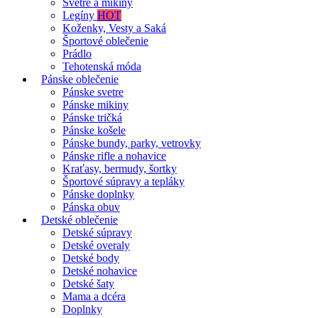
Svetre a mikiny
Legíny
HOT
Koženky, Vesty a Saká
Športové oblečenie
Prádlo
Tehotenská móda
Pánske oblečenie
Pánske svetre
Pánske mikiny
Pánske tričká
Pánske košele
Pánske bundy, parky, vetrovky
Pánske rifle a nohavice
Kraťasy, bermudy, šortky
Športové súpravy a tepláky
Pánske doplnky
Pánska obuv
Detské oblečenie
Detské súpravy
Detské overaly
Detské body
Detské nohavice
Detské šaty
Mama a dcéra
Doplnky