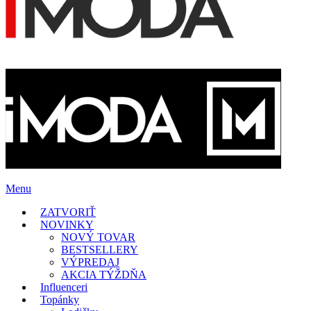
Menu
ZATVORIŤ
NOVINKY
NOVÝ TOVAR
BESTSELLERY
VÝPREDAJ
AKCIA TÝŽDŇA
Influenceri
Topánky