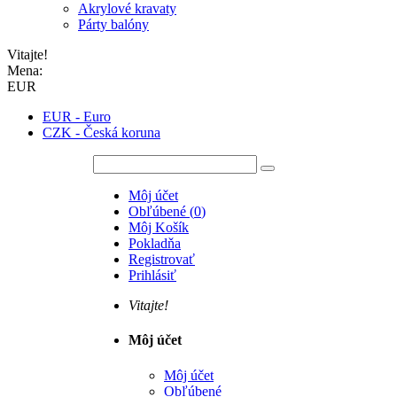
Akrylové kravaty
Párty balóny
Vitajte!
Mena:
EUR
EUR - Euro
CZK - Česká koruna
Môj účet
Obľúbené
(
0
)
Môj Košík
Pokladňa
Registrovať
Prihlásiť
Vitajte!
Môj účet
Môj účet
Obľúbené