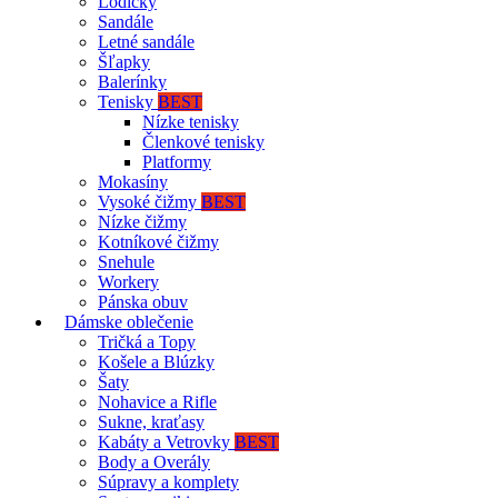
Lodičky
Sandále
Letné sandále
Šľapky
Balerínky
Tenisky
BEST
Nízke tenisky
Členkové tenisky
Platformy
Mokasíny
Vysoké čižmy
BEST
Nízke čižmy
Kotníkové čižmy
Snehule
Workery
Pánska obuv
Dámske oblečenie
Tričká a Topy
Košele a Blúzky
Šaty
Nohavice a Rifle
Sukne, kraťasy
Kabáty a Vetrovky
BEST
Body a Overály
Súpravy a komplety