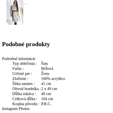
Podobné produkty
Podrobné informácie
Typ oblečenia :
Šaty
Farba :
Béžová
Určené pre :
Ženy
Zloženie :
100% acryllico
Šírka ramien :
41 cm
Obvod hrudníka :
2 x 49 cm
Dĺžka rukáva :
49 cm
Celková dĺžka :
104 cm
Krajina pôvodu :
P.R.C.
Instagram Photos