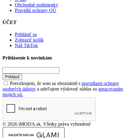
Obchodné podmienky
Pravidlá ochrany OÚ
ÚČET
Prihlásiť sa
Zobraziť košík
Náš TikTok
Prihlásenie k novinkám
Prihlásiť
Potvrdzujem, že som sa oboznámil s
pravidlami ochrany
osobných údajov
a udeľujem výslovný súhlas so
spracovaním
mojich oú.
© 2026 iMODA.sk. Všetky práva vyhradené