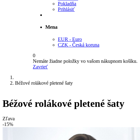
Pokladňa
Prihlásiť
Mena
EUR - Euro
CZK - Česká koruna
0
Nemáte žiadne položky vo vašom nákupnom košíku.
Zavrieť
Béžové rolákové pletené šaty
Béžové rolákové pletené šaty
Zľava
-15%