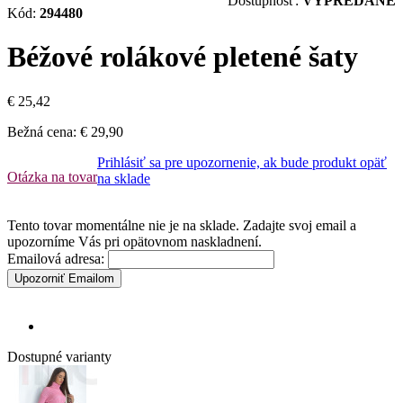
Dostupnosť:
VYPREDANÉ
Kód:
294480
Béžové rolákové pletené šaty
€ 25,42
Bežná cena:
€ 29,90
Prihlásiť sa pre upozornenie, ak bude produkt opäť
Otázka na tovar
na sklade
Tento tovar momentálne nie je na sklade. Zadajte svoj email a
upozorníme Vás pri opätovnom naskladnení.
Emailová adresa:
Upozorniť Emailom
Dostupné varianty