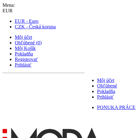
Mena:
EUR
EUR - Euro
CZK - Česká koruna
Môj účet
Obľúbené
(
0
)
Môj Košík
Pokladňa
Registrovať
Prihlásiť
Môj účet
Obľúbené
Pokladňa
Prihlásiť
PONUKA PRÁCE