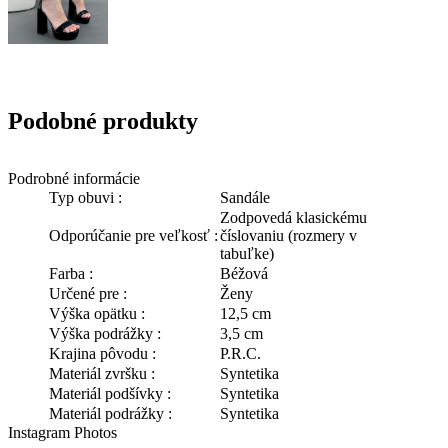
Podobné produkty
Podrobné informácie
Typ obuvi :
Sandále
Zodpovedá klasickému
Odporúčanie pre veľkosť :
číslovaniu (rozmery v
tabuľke)
Farba :
Béžová
Určené pre :
Ženy
Výška opätku :
12,5 cm
Výška podrážky :
3,5 cm
Krajina pôvodu :
P.R.C.
Materiál zvršku :
Syntetika
Materiál podšívky :
Syntetika
Materiál podrážky :
Syntetika
Instagram Photos