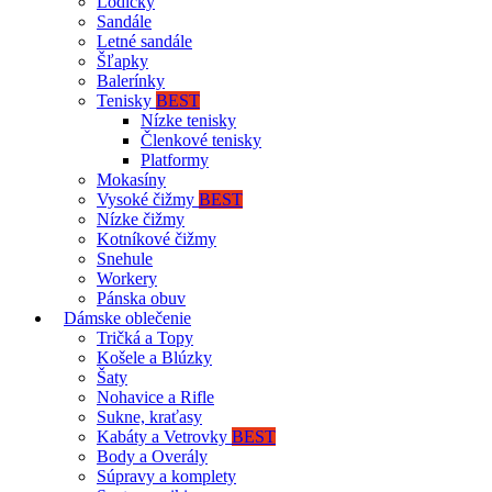
Lodičky
Sandále
Letné sandále
Šľapky
Balerínky
Tenisky
BEST
Nízke tenisky
Členkové tenisky
Platformy
Mokasíny
Vysoké čižmy
BEST
Nízke čižmy
Kotníkové čižmy
Snehule
Workery
Pánska obuv
Dámske oblečenie
Tričká a Topy
Košele a Blúzky
Šaty
Nohavice a Rifle
Sukne, kraťasy
Kabáty a Vetrovky
BEST
Body a Overály
Súpravy a komplety