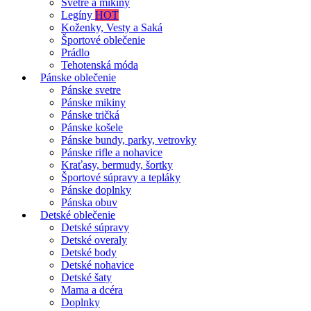
Svetre a mikiny
Legíny
HOT
Koženky, Vesty a Saká
Športové oblečenie
Prádlo
Tehotenská móda
Pánske oblečenie
Pánske svetre
Pánske mikiny
Pánske tričká
Pánske košele
Pánske bundy, parky, vetrovky
Pánske rifle a nohavice
Kraťasy, bermudy, šortky
Športové súpravy a tepláky
Pánske doplnky
Pánska obuv
Detské oblečenie
Detské súpravy
Detské overaly
Detské body
Detské nohavice
Detské šaty
Mama a dcéra
Doplnky