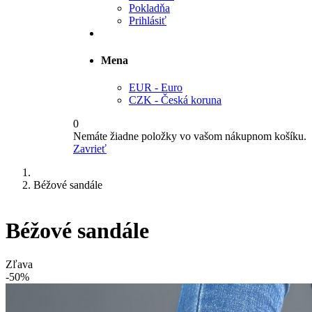
Pokladňa
Prihlásiť
Mena
EUR - Euro
CZK - Česká koruna
0
Nemáte žiadne položky vo vašom nákupnom košíku.
Zavrieť
Béžové sandále
Béžové sandále
Zľava
-50%