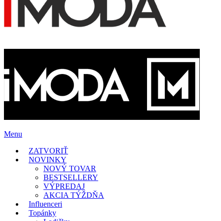
Menu
ZATVORIŤ
NOVINKY
NOVÝ TOVAR
BESTSELLERY
VÝPREDAJ
AKCIA TÝŽDŇA
Influenceri
Topánky