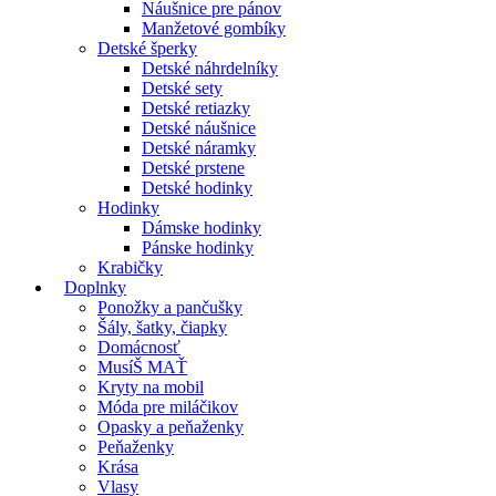
Náušnice pre pánov
Manžetové gombíky
Detské šperky
Detské náhrdelníky
Detské sety
Detské retiazky
Detské náušnice
Detské náramky
Detské prstene
Detské hodinky
Hodinky
Dámske hodinky
Pánske hodinky
Krabičky
Doplnky
Ponožky a pančušky
Šály, šatky, čiapky
Domácnosť
MusíŠ MAŤ
Kryty na mobil
Móda pre miláčikov
Opasky a peňaženky
Peňaženky
Krása
Vlasy