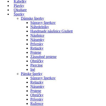
Kabelky
Plavky
Okuliare
Šperky
Dámske šperky
Súpravy šperkov
Náhrdelníky
Handmade náušnice Giuliett
Náušnice
Náramky
Prívesky
Retiazky
Prstene
Zásnubné prstene
Obrúčky
Piercing
Iné
Pánske šperky
Súpravy šperkov
Retiazky
Náramky
Prstene
Obrúčky
Prívesky
Ružence