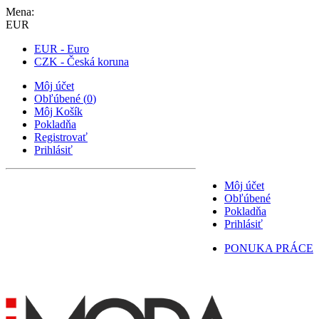
Mena:
EUR
EUR - Euro
CZK - Česká koruna
Môj účet
Obľúbené
(
0
)
Môj Košík
Pokladňa
Registrovať
Prihlásiť
Môj účet
Obľúbené
Pokladňa
Prihlásiť
PONUKA PRÁCE