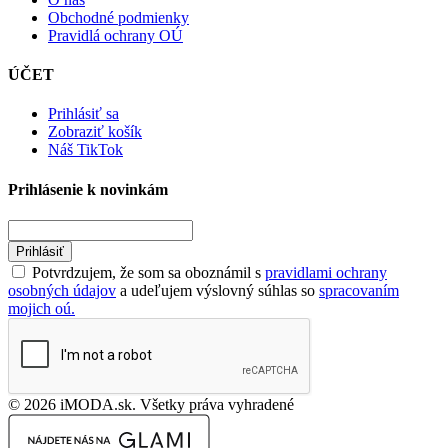
Obchodné podmienky
Pravidlá ochrany OÚ
ÚČET
Prihlásiť sa
Zobraziť košík
Náš TikTok
Prihlásenie k novinkám
Prihlásiť
Potvrdzujem, že som sa oboznámil s
pravidlami ochrany
osobných údajov
a udeľujem výslovný súhlas so
spracovaním
mojich oú.
© 2026 iMODA.sk. Všetky práva vyhradené