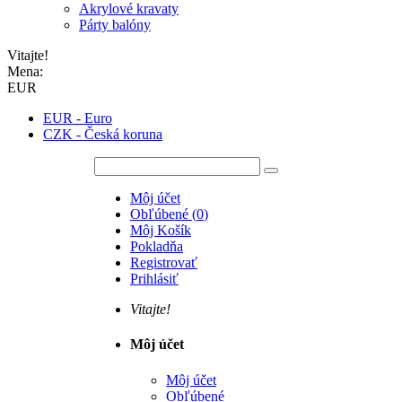
Akrylové kravaty
Párty balóny
Vitajte!
Mena:
EUR
EUR - Euro
CZK - Česká koruna
Môj účet
Obľúbené
(
0
)
Môj Košík
Pokladňa
Registrovať
Prihlásiť
Vitajte!
Môj účet
Môj účet
Obľúbené