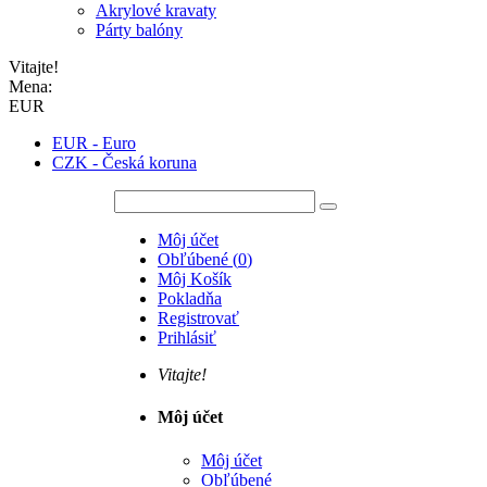
Akrylové kravaty
Párty balóny
Vitajte!
Mena:
EUR
EUR - Euro
CZK - Česká koruna
Môj účet
Obľúbené
(
0
)
Môj Košík
Pokladňa
Registrovať
Prihlásiť
Vitajte!
Môj účet
Môj účet
Obľúbené