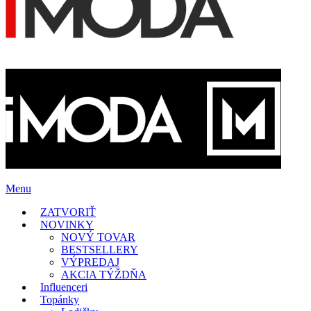
Menu
ZATVORIŤ
NOVINKY
NOVÝ TOVAR
BESTSELLERY
VÝPREDAJ
AKCIA TÝŽDŇA
Influenceri
Topánky