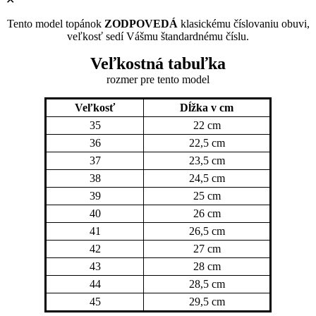
Tento model topánok
ZODPOVEDÁ
klasickému číslovaniu obuvi,
veľkosť sedí Vášmu štandardnému číslu.
Veľkostná tabuľka
rozmer pre tento model
Veľkosť
Dĺžka v cm
35
22 cm
36
22,5 cm
37
23,5 cm
38
24,5 cm
39
25 cm
40
26 cm
41
26,5 cm
42
27 cm
43
28 cm
44
28,5 cm
45
29,5 cm