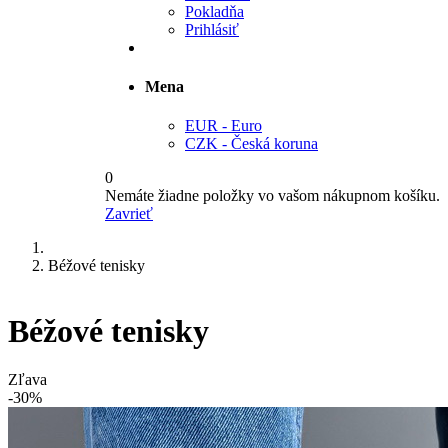
Pokladňa
Prihlásiť
Mena
EUR - Euro
CZK - Česká koruna
0
Nemáte žiadne položky vo vašom nákupnom košíku.
Zavrieť
Béžové tenisky
Béžové tenisky
Zľava
-30%