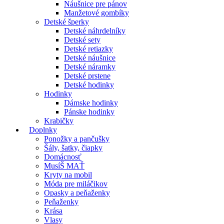
Náušnice pre pánov
Manžetové gombíky
Detské šperky
Detské náhrdelníky
Detské sety
Detské retiazky
Detské náušnice
Detské náramky
Detské prstene
Detské hodinky
Hodinky
Dámske hodinky
Pánske hodinky
Krabičky
Doplnky
Ponožky a pančušky
Šály, šatky, čiapky
Domácnosť
MusíŠ MAŤ
Kryty na mobil
Móda pre miláčikov
Opasky a peňaženky
Peňaženky
Krása
Vlasy