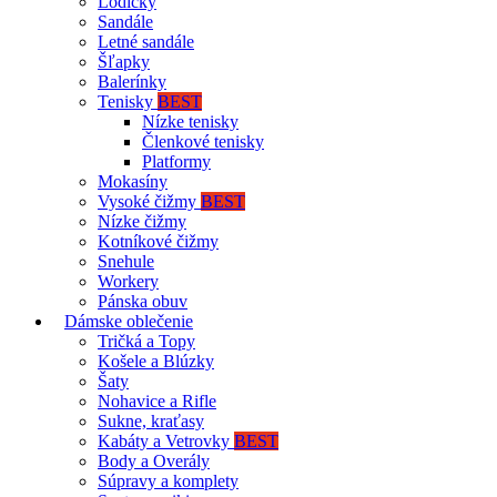
Lodičky
Sandále
Letné sandále
Šľapky
Balerínky
Tenisky
BEST
Nízke tenisky
Členkové tenisky
Platformy
Mokasíny
Vysoké čižmy
BEST
Nízke čižmy
Kotníkové čižmy
Snehule
Workery
Pánska obuv
Dámske oblečenie
Tričká a Topy
Košele a Blúzky
Šaty
Nohavice a Rifle
Sukne, kraťasy
Kabáty a Vetrovky
BEST
Body a Overály
Súpravy a komplety