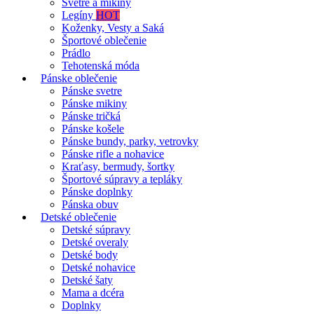
Svetre a mikiny
Legíny
HOT
Koženky, Vesty a Saká
Športové oblečenie
Prádlo
Tehotenská móda
Pánske oblečenie
Pánske svetre
Pánske mikiny
Pánske tričká
Pánske košele
Pánske bundy, parky, vetrovky
Pánske rifle a nohavice
Kraťasy, bermudy, šortky
Športové súpravy a tepláky
Pánske doplnky
Pánska obuv
Detské oblečenie
Detské súpravy
Detské overaly
Detské body
Detské nohavice
Detské šaty
Mama a dcéra
Doplnky