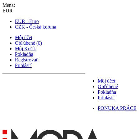
Mena:
EUR
EUR - Euro
CZK - Česká koruna
Môj účet
Obľúbené
(
0
)
Môj Košík
Pokladňa
Registrovať
Prihlásiť
Môj účet
Obľúbené
Pokladňa
Prihlásiť
PONUKA PRÁCE