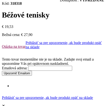
Dostupnosť:
VYPREDANÉ
Kód:
318318
Béžové tenisky
€ 19,53
Bežná cena:
€ 27,90
Prihlásiť sa pre upozornenie, ak bude produkt opäť
Otázka na tovar
na sklade
Tento tovar momentálne nie je na sklade. Zadajte svoj email a
upozorníme Vás pri opätovnom naskladnení.
Emailová adresa:
Upozorniť Emailom
Prihlásiť sa pre upozornenie, ak bude produkt opäť na sklade
✕