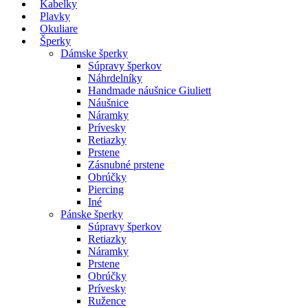
Kabelky
Plavky
Okuliare
Šperky
Dámske šperky
Súpravy šperkov
Náhrdelníky
Handmade náušnice Giuliett
Náušnice
Náramky
Prívesky
Retiazky
Prstene
Zásnubné prstene
Obrúčky
Piercing
Iné
Pánske šperky
Súpravy šperkov
Retiazky
Náramky
Prstene
Obrúčky
Prívesky
Ružence