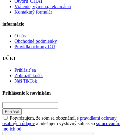
Otvoriť CHAT
Vrátenie, výmena, reklamácia
Kontaktný formulár
informácie
O nás
Obchodné podmienky
Pravidlá ochrany OÚ
ÚČET
Prihlásiť sa
Zobraziť košík
Náš TikTok
Prihlásenie k novinkám
Prihlásiť
Potvrdzujem, že som sa oboznámil s
pravidlami ochrany
osobných údajov
a udeľujem výslovný súhlas so
spracovaním
mojich oú.