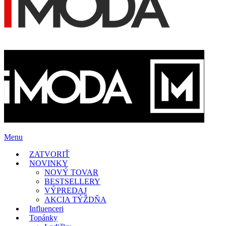
Menu
ZATVORIŤ
NOVINKY
NOVÝ TOVAR
BESTSELLERY
VÝPREDAJ
AKCIA TÝŽDŇA
Influenceri
Topánky