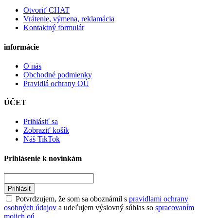
Otvoriť CHAT
Vrátenie, výmena, reklamácia
Kontaktný formulár
informácie
O nás
Obchodné podmienky
Pravidlá ochrany OÚ
ÚČET
Prihlásiť sa
Zobraziť košík
Náš TikTok
Prihlásenie k novinkám
Prihlásiť
Potvrdzujem, že som sa oboznámil s
pravidlami ochrany
osobných údajov
a udeľujem výslovný súhlas so
spracovaním
mojich oú.