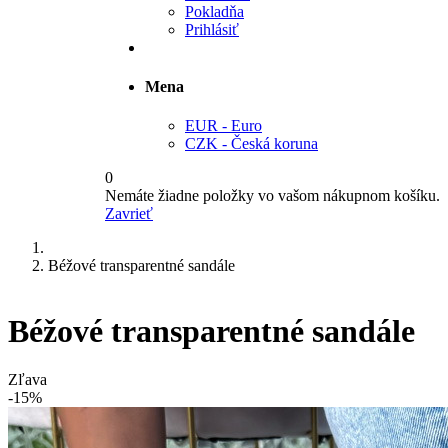
Pokladňa
Prihlásiť
Mena
EUR - Euro
CZK - Česká koruna
0
Nemáte žiadne položky vo vašom nákupnom košíku.
Zavrieť
Béžové transparentné sandále
Béžové transparentné sandále
Zľava
-15%