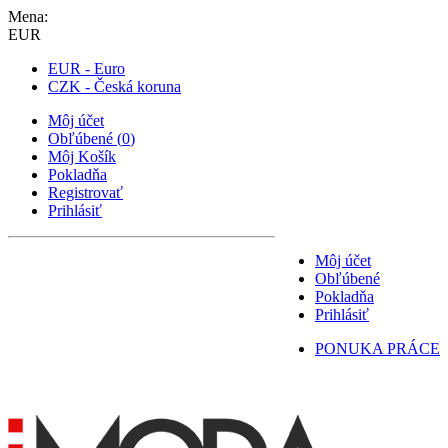
Mena:
EUR
EUR - Euro
CZK - Česká koruna
Môj účet
Obľúbené
(
0
)
Môj Košík
Pokladňa
Registrovať
Prihlásiť
Môj účet
Obľúbené
Pokladňa
Prihlásiť
PONUKA PRÁCE