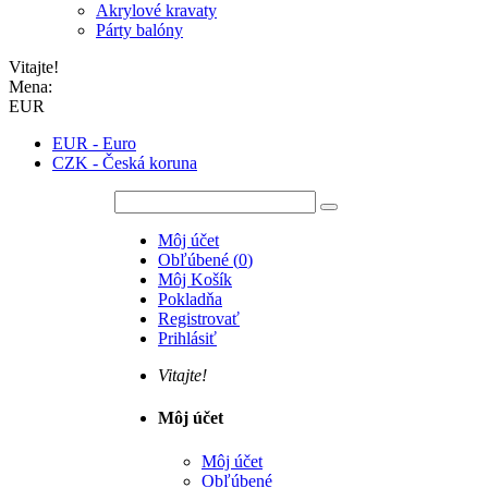
Akrylové kravaty
Párty balóny
Vitajte!
Mena:
EUR
EUR - Euro
CZK - Česká koruna
Môj účet
Obľúbené
(
0
)
Môj Košík
Pokladňa
Registrovať
Prihlásiť
Vitajte!
Môj účet
Môj účet
Obľúbené