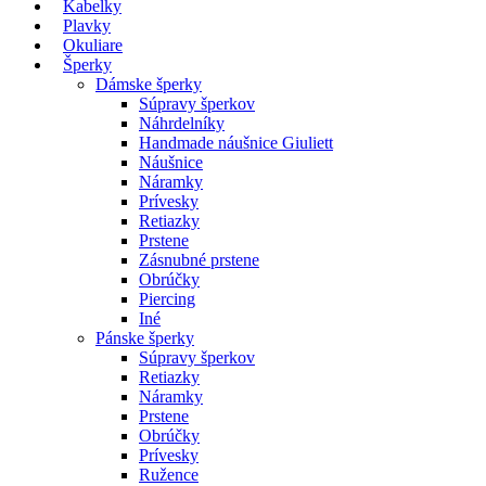
Kabelky
Plavky
Okuliare
Šperky
Dámske šperky
Súpravy šperkov
Náhrdelníky
Handmade náušnice Giuliett
Náušnice
Náramky
Prívesky
Retiazky
Prstene
Zásnubné prstene
Obrúčky
Piercing
Iné
Pánske šperky
Súpravy šperkov
Retiazky
Náramky
Prstene
Obrúčky
Prívesky
Ružence