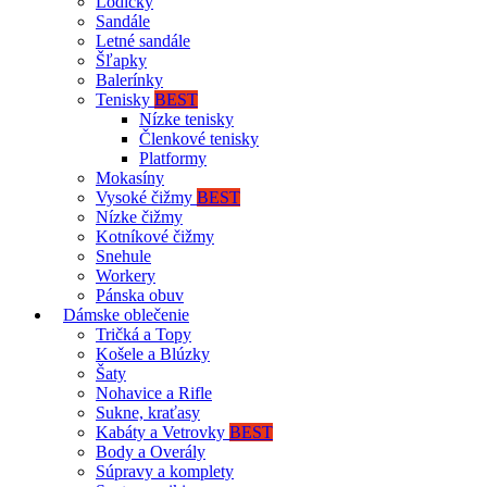
Lodičky
Sandále
Letné sandále
Šľapky
Balerínky
Tenisky
BEST
Nízke tenisky
Členkové tenisky
Platformy
Mokasíny
Vysoké čižmy
BEST
Nízke čižmy
Kotníkové čižmy
Snehule
Workery
Pánska obuv
Dámske oblečenie
Tričká a Topy
Košele a Blúzky
Šaty
Nohavice a Rifle
Sukne, kraťasy
Kabáty a Vetrovky
BEST
Body a Overály
Súpravy a komplety