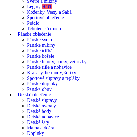
Svetre a mikiny
Legíny
HOT
Koženky, Vesty a Saká
Športové oblečenie
Prádlo
Tehotenská móda
Pánske oblečenie
Pánske svetre
Pánske mikiny
Pánske tričká
Pánske košele
Pánske bundy, parky, vetrovky
Pánske rifle a nohavice
Kraťasy, bermudy, šortky
Športové súpravy a tepláky
Pánske doplnky
Pánska obuv
Detské oblečenie
Detské súpravy
Detské overaly
Detské body
Detské nohavice
Detské šaty
Mama a dcéra
Doplnky