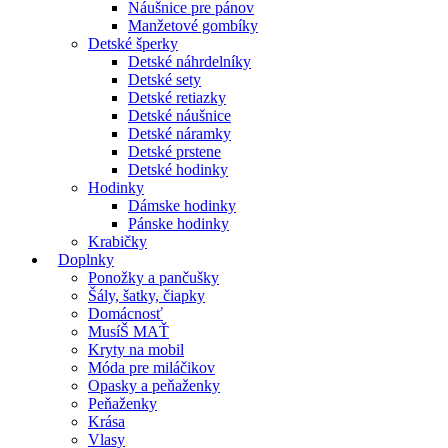
Náušnice pre pánov
Manžetové gombíky
Detské šperky
Detské náhrdelníky
Detské sety
Detské retiazky
Detské náušnice
Detské náramky
Detské prstene
Detské hodinky
Hodinky
Dámske hodinky
Pánske hodinky
Krabičky
Doplnky
Ponožky a pančušky
Šály, šatky, čiapky
Domácnosť
MusíŠ MAŤ
Kryty na mobil
Móda pre miláčikov
Opasky a peňaženky
Peňaženky
Krása
Vlasy