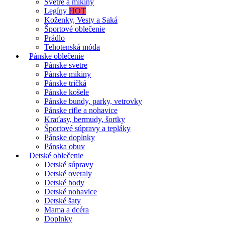
Svetre a mikiny
Legíny
HOT
Koženky, Vesty a Saká
Športové oblečenie
Prádlo
Tehotenská móda
Pánske oblečenie
Pánske svetre
Pánske mikiny
Pánske tričká
Pánske košele
Pánske bundy, parky, vetrovky
Pánske rifle a nohavice
Kraťasy, bermudy, šortky
Športové súpravy a tepláky
Pánske doplnky
Pánska obuv
Detské oblečenie
Detské súpravy
Detské overaly
Detské body
Detské nohavice
Detské šaty
Mama a dcéra
Doplnky