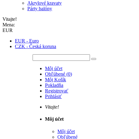
Akrylové kravaty
Párty balóny
Vitajte!
Mena:
EUR
EUR - Euro
CZK - Česká koruna
Môj účet
Obľúbené
(
0
)
Môj Košík
Pokladňa
Registrovať
Prihlásiť
Vitajte!
Môj účet
Môj účet
Obľúbené