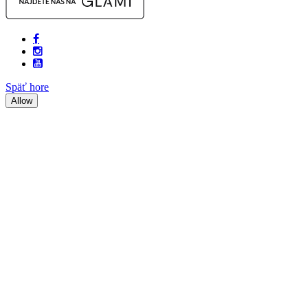
Späť hore
Allow