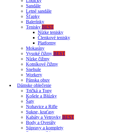
Lodičky
Sandále
Letné sandále
Šľapky
Balerínky
Tenisky
BEST
Nízke tenisky
Členkové tenisky
Platformy
Mokasíny
Vysoké čižmy
BEST
Nízke čižmy
Kotníkové čižmy
Snehule
Workery
Pánska obuv
Dámske oblečenie
Tričká a Topy
Košele a Blúzky
Šaty
Nohavice a Rifle
Sukne, kraťasy
Kabáty a Vetrovky
BEST
Body a Overály
Súpravy a komplety