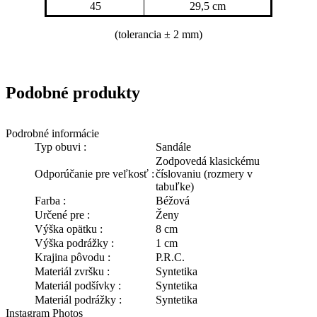
45
29,5 cm
(tolerancia
± 2 mm)
Podobné produkty
Podrobné informácie
Typ obuvi :
Sandále
Zodpovedá klasickému
Odporúčanie pre veľkosť :
číslovaniu (rozmery v
tabuľke)
Farba :
Béžová
Určené pre :
Ženy
Výška opätku :
8 cm
Výška podrážky :
1 cm
Krajina pôvodu :
P.R.C.
Materiál zvršku :
Syntetika
Materiál podšívky :
Syntetika
Materiál podrážky :
Syntetika
Instagram Photos