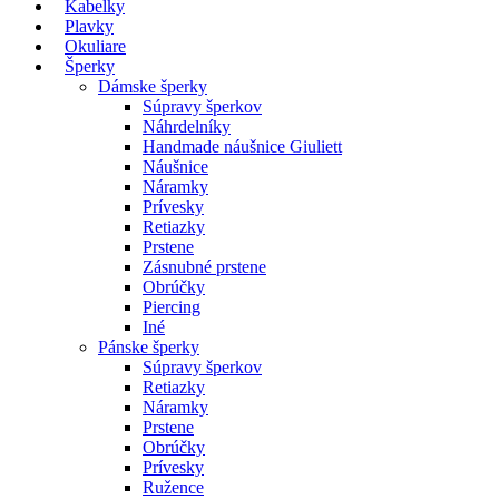
Kabelky
Plavky
Okuliare
Šperky
Dámske šperky
Súpravy šperkov
Náhrdelníky
Handmade náušnice Giuliett
Náušnice
Náramky
Prívesky
Retiazky
Prstene
Zásnubné prstene
Obrúčky
Piercing
Iné
Pánske šperky
Súpravy šperkov
Retiazky
Náramky
Prstene
Obrúčky
Prívesky
Ružence