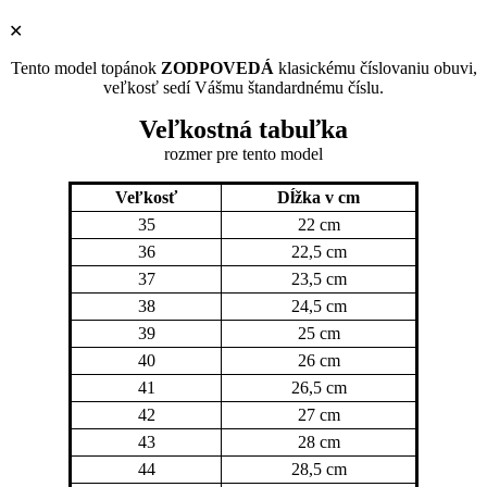
✕
Tento model topánok
ZODPOVEDÁ
klasickému číslovaniu obuvi,
veľkosť sedí Vášmu štandardnému číslu.
Veľkostná tabuľka
rozmer pre tento model
Veľkosť
Dĺžka v cm
35
22 cm
36
22,5 cm
37
23,5 cm
38
24,5 cm
39
25 cm
40
26 cm
41
26,5 cm
42
27 cm
43
28 cm
44
28,5 cm