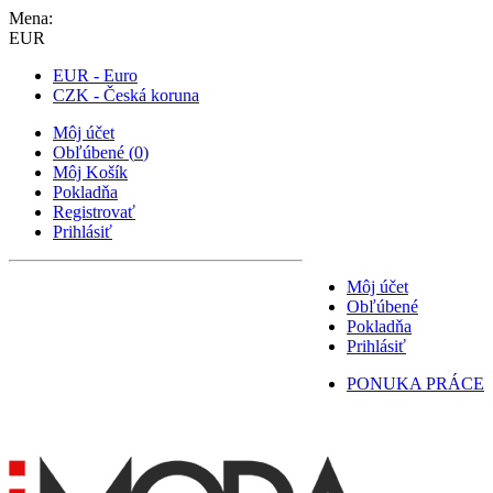
Mena:
EUR
EUR - Euro
CZK - Česká koruna
Môj účet
Obľúbené
(
0
)
Môj Košík
Pokladňa
Registrovať
Prihlásiť
Môj účet
Obľúbené
Pokladňa
Prihlásiť
PONUKA PRÁCE