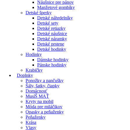
Náušnice pre pánov
Manžetové gombíky
Detské šperky
Detské náhrdelníky
Detské sety
Detské retiazky
Detské náušnice
Detské náramky
Detské prstene
Detské hodinky
Hodinky
Dámske hodinky
Pánske hodinky
Krabičky
Doplnky
Ponožky a pančušky
Šály, šatky, čiapky
Domácnosť
MusíŠ MAŤ
Kryty na mobil
Móda pre miláčikov
Opasky a peňaženky
Peňaženky
Krása
Vlasy