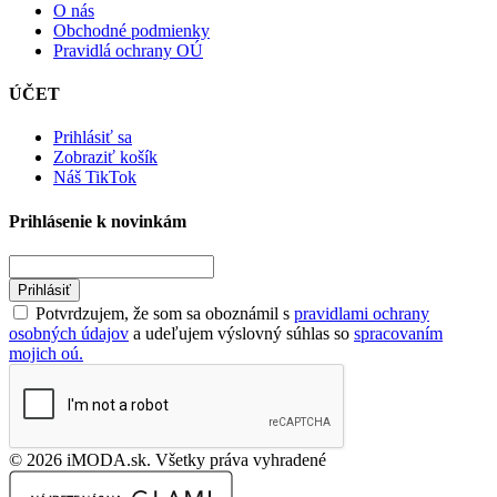
O nás
Obchodné podmienky
Pravidlá ochrany OÚ
ÚČET
Prihlásiť sa
Zobraziť košík
Náš TikTok
Prihlásenie k novinkám
Prihlásiť
Potvrdzujem, že som sa oboznámil s
pravidlami ochrany
osobných údajov
a udeľujem výslovný súhlas so
spracovaním
mojich oú.
© 2026 iMODA.sk. Všetky práva vyhradené