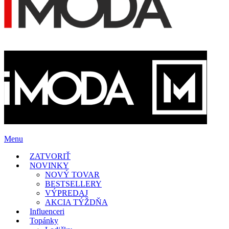
Menu
ZATVORIŤ
NOVINKY
NOVÝ TOVAR
BESTSELLERY
VÝPREDAJ
AKCIA TÝŽDŇA
Influenceri
Topánky