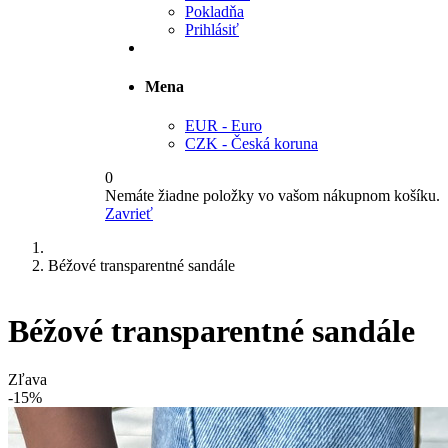
Pokladňa
Prihlásiť
Mena
EUR - Euro
CZK - Česká koruna
0
Nemáte žiadne položky vo vašom nákupnom košíku.
Zavrieť
Béžové transparentné sandále
Béžové transparentné sandále
Zľava
-15%