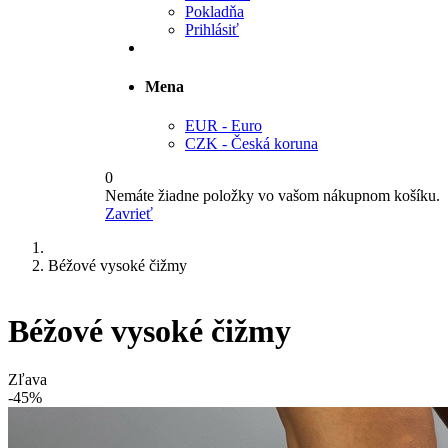
Pokladňa
Prihlásiť
Mena
EUR - Euro
CZK - Česká koruna
0
Nemáte žiadne položky vo vašom nákupnom košíku.
Zavrieť
Béžové vysoké čižmy
Béžové vysoké čižmy
Zľava
-45%