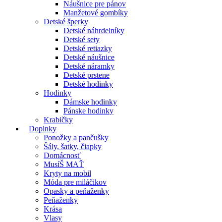
Náušnice pre pánov
Manžetové gombíky
Detské šperky
Detské náhrdelníky
Detské sety
Detské retiazky
Detské náušnice
Detské náramky
Detské prstene
Detské hodinky
Hodinky
Dámske hodinky
Pánske hodinky
Krabičky
Doplnky
Ponožky a pančušky
Šály, šatky, čiapky
Domácnosť
MusíŠ MAŤ
Kryty na mobil
Móda pre miláčikov
Opasky a peňaženky
Peňaženky
Krása
Vlasy