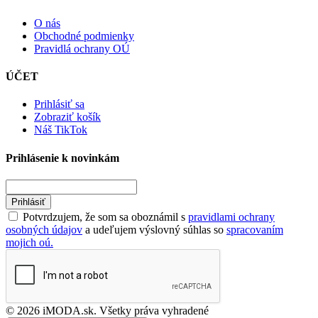
O nás
Obchodné podmienky
Pravidlá ochrany OÚ
ÚČET
Prihlásiť sa
Zobraziť košík
Náš TikTok
Prihlásenie k novinkám
Prihlásiť
Potvrdzujem, že som sa oboznámil s
pravidlami ochrany
osobných údajov
a udeľujem výslovný súhlas so
spracovaním
mojich oú.
© 2026 iMODA.sk. Všetky práva vyhradené