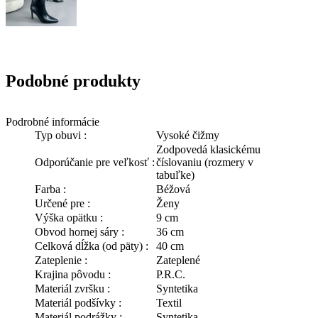
Podobné produkty
Podrobné informácie
Typ obuvi :
Vysoké čižmy
Zodpovedá klasickému
Odporúčanie pre veľkosť :
číslovaniu (rozmery v
tabuľke)
Farba :
Béžová
Určené pre :
Ženy
Výška opätku :
9 cm
Obvod hornej sáry :
36 cm
Celková dĺžka (od päty) :
40 cm
Zateplenie :
Zateplené
Krajina pôvodu :
P.R.C.
Materiál zvršku :
Syntetika
Materiál podšívky :
Textil
Materiál podrážky :
Syntetika