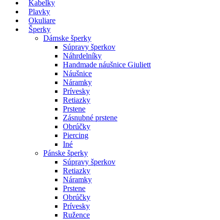
Kabelky
Plavky
Okuliare
Šperky
Dámske šperky
Súpravy šperkov
Náhrdelníky
Handmade náušnice Giuliett
Náušnice
Náramky
Prívesky
Retiazky
Prstene
Zásnubné prstene
Obrúčky
Piercing
Iné
Pánske šperky
Súpravy šperkov
Retiazky
Náramky
Prstene
Obrúčky
Prívesky
Ružence