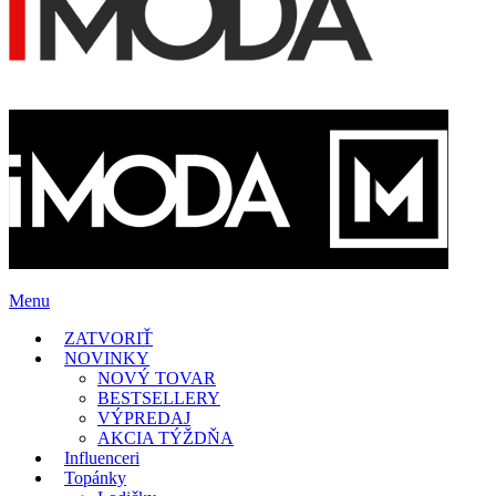
Menu
ZATVORIŤ
NOVINKY
NOVÝ TOVAR
BESTSELLERY
VÝPREDAJ
AKCIA TÝŽDŇA
Influenceri
Topánky