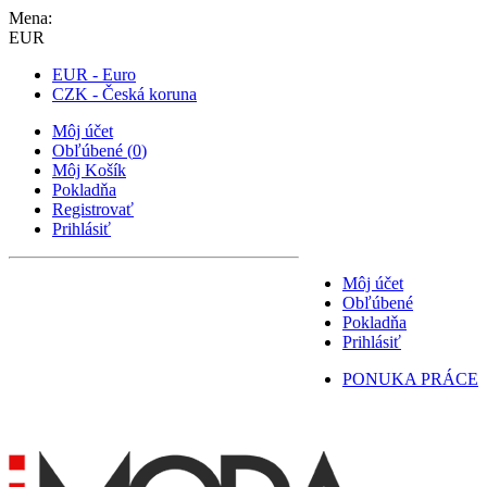
Mena:
EUR
EUR - Euro
CZK - Česká koruna
Môj účet
Obľúbené
(
0
)
Môj Košík
Pokladňa
Registrovať
Prihlásiť
Môj účet
Obľúbené
Pokladňa
Prihlásiť
PONUKA PRÁCE