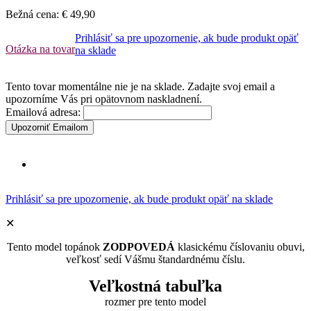
Bežná cena:
€ 49,90
Prihlásiť sa pre upozornenie, ak bude produkt opäť
Otázka na tovar
na sklade
Tento tovar momentálne nie je na sklade. Zadajte svoj email a
upozorníme Vás pri opätovnom naskladnení.
Emailová adresa:
Upozorniť Emailom
Prihlásiť sa pre upozornenie, ak bude produkt opäť na sklade
✕
Tento model topánok
ZODPOVEDÁ
klasickému číslovaniu obuvi,
veľkosť sedí Vášmu štandardnému číslu.
Veľkostná tabuľka
rozmer pre tento model