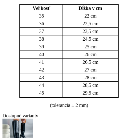
Veľkosť
Dĺžka v cm
35
22 cm
36
22,5 cm
37
23,5 cm
38
24,5 cm
39
25 cm
40
26 cm
41
26,5 cm
42
27 cm
43
28 cm
44
28,5 cm
45
29,5 cm
(tolerancia
± 2 mm)
Dostupné varianty