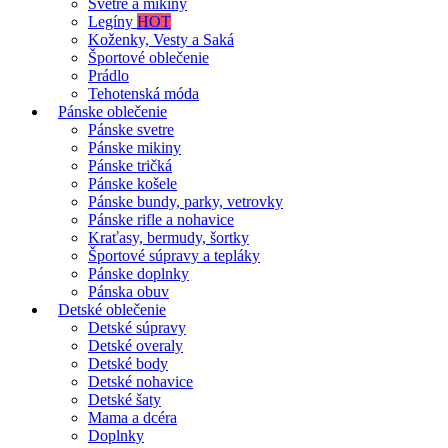
Svetre a mikiny
Legíny
HOT
Koženky, Vesty a Saká
Športové oblečenie
Prádlo
Tehotenská móda
Pánske oblečenie
Pánske svetre
Pánske mikiny
Pánske tričká
Pánske košele
Pánske bundy, parky, vetrovky
Pánske rifle a nohavice
Kraťasy, bermudy, šortky
Športové súpravy a tepláky
Pánske doplnky
Pánska obuv
Detské oblečenie
Detské súpravy
Detské overaly
Detské body
Detské nohavice
Detské šaty
Mama a dcéra
Doplnky