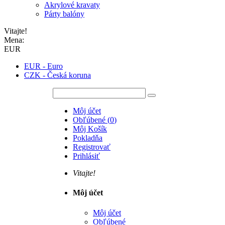
Akrylové kravaty
Párty balóny
Vitajte!
Mena:
EUR
EUR - Euro
CZK - Česká koruna
Môj účet
Obľúbené
(
0
)
Môj Košík
Pokladňa
Registrovať
Prihlásiť
Vitajte!
Môj účet
Môj účet
Obľúbené