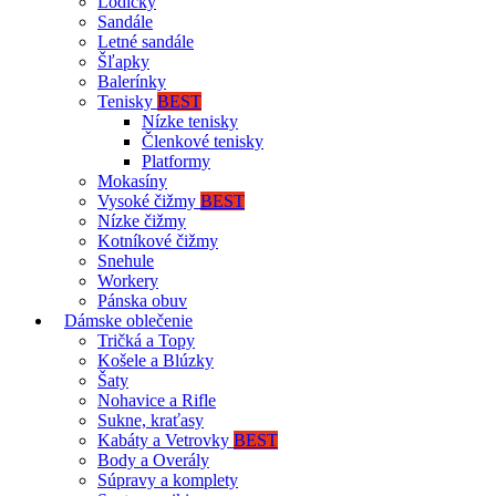
Lodičky
Sandále
Letné sandále
Šľapky
Balerínky
Tenisky
BEST
Nízke tenisky
Členkové tenisky
Platformy
Mokasíny
Vysoké čižmy
BEST
Nízke čižmy
Kotníkové čižmy
Snehule
Workery
Pánska obuv
Dámske oblečenie
Tričká a Topy
Košele a Blúzky
Šaty
Nohavice a Rifle
Sukne, kraťasy
Kabáty a Vetrovky
BEST
Body a Overály
Súpravy a komplety