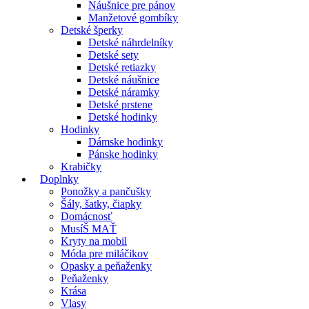
Náušnice pre pánov
Manžetové gombíky
Detské šperky
Detské náhrdelníky
Detské sety
Detské retiazky
Detské náušnice
Detské náramky
Detské prstene
Detské hodinky
Hodinky
Dámske hodinky
Pánske hodinky
Krabičky
Doplnky
Ponožky a pančušky
Šály, šatky, čiapky
Domácnosť
MusíŠ MAŤ
Kryty na mobil
Móda pre miláčikov
Opasky a peňaženky
Peňaženky
Krása
Vlasy