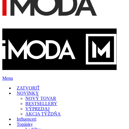
Menu
ZATVORIŤ
NOVINKY
NOVÝ TOVAR
BESTSELLERY
VÝPREDAJ
AKCIA TÝŽDŇA
Influenceri
Topánky