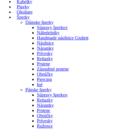
Kabelky
Plavky
Okuliare
Šperky
Dámske šperky
Súpravy šperkov
Náhrdelníky
Handmade náušnice Giuliett
Náušnice
Náramky
Prívesky
Retiazky
Prstene
Zásnubné prstene
Obrúčky
Piercing
Iné
Pánske šperky
Súpravy šperkov
Retiazky
Náramky
Prstene
Obrúčky
Prívesky
Ružence