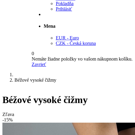
Pokladňa
Prihlásiť
Mena
EUR - Euro
CZK - Česká koruna
0
Nemáte žiadne položky vo vašom nákupnom košíku.
Zavrieť
Béžové vysoké čižmy
Béžové vysoké čižmy
Zľava
-15%