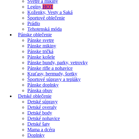
Svetre a mikiny
Legíny
HOT
Koženky, Vesty a Saká
Športové oblečenie
Prádlo
Tehotenská móda
Pánske oblečenie
Pánske svetre
Pánske mikiny
Pánske tričká
Pánske košele
Pánske bundy, parky, vetrovky
Pánske rifle a nohavice
Kraťasy, bermudy, šortky
Športové súpravy a tepláky
Pánske doplnky
Pánska obuv
Detské oblečenie
Detské súpravy
Detské overaly
Detské body
Detské nohavice
Detské šaty
Mama a dcéra
Doplnky