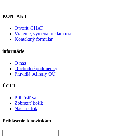
KONTAKT
Otvoriť CHAT
Vrátenie, výmena, reklamácia
Kontaktný formulár
informácie
O nás
Obchodné podmienky
Pravidlá ochrany OÚ
ÚČET
Prihlásiť sa
Zobraziť košík
Náš TikTok
Prihlásenie k novinkám