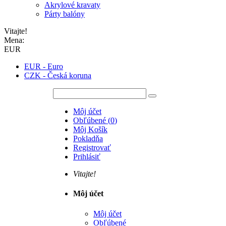
Akrylové kravaty
Párty balóny
Vitajte!
Mena:
EUR
EUR - Euro
CZK - Česká koruna
Môj účet
Obľúbené
(
0
)
Môj Košík
Pokladňa
Registrovať
Prihlásiť
Vitajte!
Môj účet
Môj účet
Obľúbené