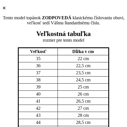
✕
Tento model topánok
ZODPOVEDÁ
klasickému číslovaniu obuvi,
veľkosť sedí Vášmu štandardnému číslu.
Veľkostná tabuľka
rozmer pre tento model
Veľkosť
Dĺžka v cm
35
22 cm
36
22,5 cm
37
23,5 cm
38
24,5 cm
39
25 cm
40
26 cm
41
26,5 cm
42
27 cm
43
28 cm
44
28,5 cm