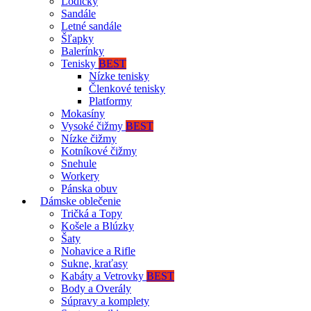
Lodičky
Sandále
Letné sandále
Šľapky
Balerínky
Tenisky
BEST
Nízke tenisky
Členkové tenisky
Platformy
Mokasíny
Vysoké čižmy
BEST
Nízke čižmy
Kotníkové čižmy
Snehule
Workery
Pánska obuv
Dámske oblečenie
Tričká a Topy
Košele a Blúzky
Šaty
Nohavice a Rifle
Sukne, kraťasy
Kabáty a Vetrovky
BEST
Body a Overály
Súpravy a komplety