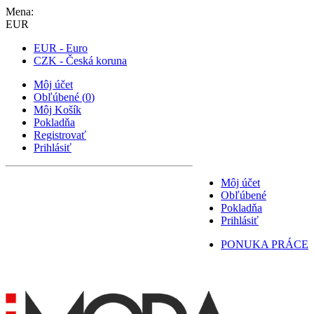
Mena:
EUR
EUR - Euro
CZK - Česká koruna
Môj účet
Obľúbené
(
0
)
Môj Košík
Pokladňa
Registrovať
Prihlásiť
Môj účet
Obľúbené
Pokladňa
Prihlásiť
PONUKA PRÁCE