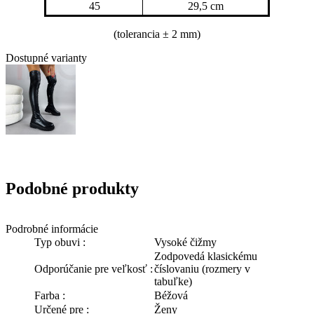
45
29,5 cm
(tolerancia
± 2 mm)
Dostupné varianty
Podobné produkty
Podrobné informácie
Typ obuvi :
Vysoké čižmy
Zodpovedá klasickému
Odporúčanie pre veľkosť :
číslovaniu (rozmery v
tabuľke)
Farba :
Béžová
Určené pre :
Ženy