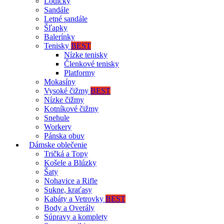
Lodičky
Sandále
Letné sandále
Šľapky
Balerínky
Tenisky
BEST
Nízke tenisky
Členkové tenisky
Platformy
Mokasíny
Vysoké čižmy
BEST
Nízke čižmy
Kotníkové čižmy
Snehule
Workery
Pánska obuv
Dámske oblečenie
Tričká a Topy
Košele a Blúzky
Šaty
Nohavice a Rifle
Sukne, kraťasy
Kabáty a Vetrovky
BEST
Body a Overály
Súpravy a komplety