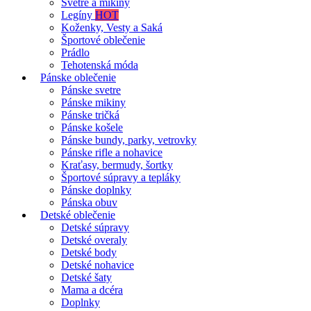
Svetre a mikiny
Legíny
HOT
Koženky, Vesty a Saká
Športové oblečenie
Prádlo
Tehotenská móda
Pánske oblečenie
Pánske svetre
Pánske mikiny
Pánske tričká
Pánske košele
Pánske bundy, parky, vetrovky
Pánske rifle a nohavice
Kraťasy, bermudy, šortky
Športové súpravy a tepláky
Pánske doplnky
Pánska obuv
Detské oblečenie
Detské súpravy
Detské overaly
Detské body
Detské nohavice
Detské šaty
Mama a dcéra
Doplnky