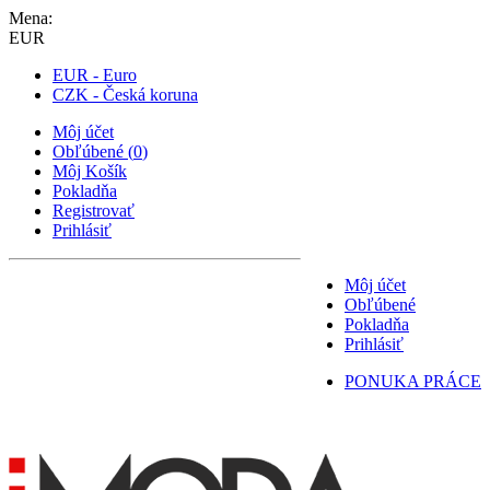
Mena:
EUR
EUR - Euro
CZK - Česká koruna
Môj účet
Obľúbené
(
0
)
Môj Košík
Pokladňa
Registrovať
Prihlásiť
Môj účet
Obľúbené
Pokladňa
Prihlásiť
PONUKA PRÁCE