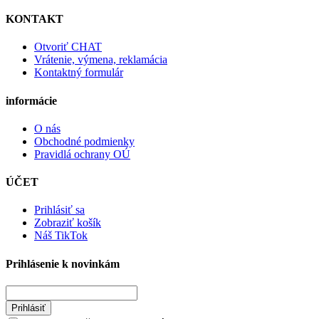
KONTAKT
Otvoriť CHAT
Vrátenie, výmena, reklamácia
Kontaktný formulár
informácie
O nás
Obchodné podmienky
Pravidlá ochrany OÚ
ÚČET
Prihlásiť sa
Zobraziť košík
Náš TikTok
Prihlásenie k novinkám
Prihlásiť