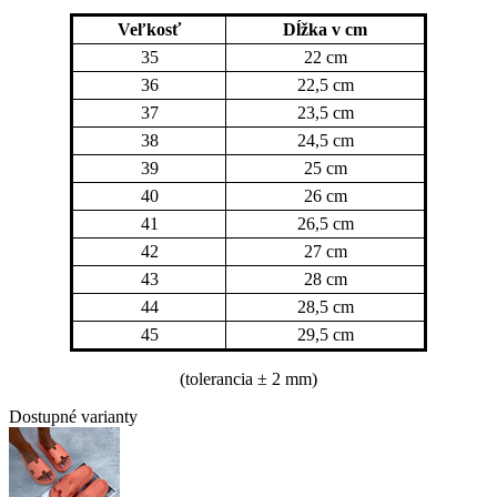
Veľkosť
Dĺžka v cm
35
22 cm
36
22,5 cm
37
23,5 cm
38
24,5 cm
39
25 cm
40
26 cm
41
26,5 cm
42
27 cm
43
28 cm
44
28,5 cm
45
29,5 cm
(tolerancia
± 2 mm)
Dostupné varianty