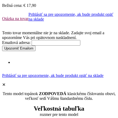
Bežná cena:
€ 17,90
Prihlásiť sa pre upozornenie, ak bude produkt opäť
Otázka na tovar
na sklade
Tento tovar momentálne nie je na sklade. Zadajte svoj email a
upozorníme Vás pri opätovnom naskladnení.
Emailová adresa:
Upozorniť Emailom
Prihlásiť sa pre upozornenie, ak bude produkt opäť na sklade
✕
Tento model topánok
ZODPOVEDÁ
klasickému číslovaniu obuvi,
veľkosť sedí Vášmu štandardnému číslu.
Veľkostná tabuľka
rozmer pre tento model