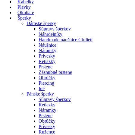
Kabelky
Plavky
Okuliare
Šperky
Dámske šperky
Súpravy šperkov
Náhrdelníky
Handmade náušnice Giuliett
Náušnice
Náramky
Prívesky
Retiazky
Prstene
Zásnubné prstene
Obrúčky
Piercing
Iné
Pánske šperky
Súpravy šperkov
Retiazky
Náramky
Prstene
Obrúčky
Prívesky
Ružence