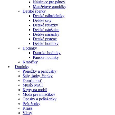
Náušnice pre pánov
Manžetové gombíky
Detské šperky
Detské náhrdelníky
Detské sety
Detské retiazky
Detské náušnice
Detské náramky
Detské prstene
Detské hodinky
Hodinky
Dámske hodinky
Pánske hodinky
Krabičky
Doplnky
Ponožky a pančušky
Šály, šatky, čiapky
Domácnosť
MusíŠ MAŤ
Kryty na mobil
Móda pre miláčikov
Opasky a peňaženky
Peňaženky
Krása
Vlasy