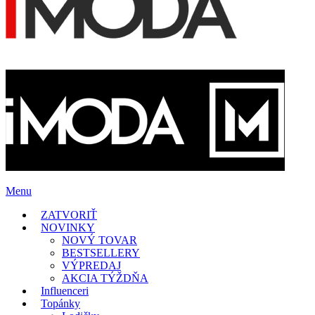
Menu
ZATVORIŤ
NOVINKY
NOVÝ TOVAR
BESTSELLERY
VÝPREDAJ
AKCIA TÝŽDŇA
Influenceri
Topánky