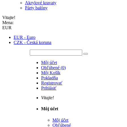
Akrylové kravaty
Párty balóny
Vitajte!
Mena:
EUR
EUR - Euro
CZK - Česká koruna
Môj účet
Obľúbené
(
0
)
Môj Košík
Pokladňa
Registrovať
Prihlásiť
Vitajte!
Môj účet
Môj účet
Obľúbené