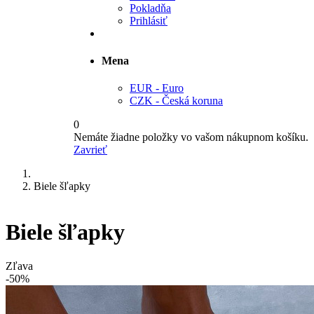
Pokladňa
Prihlásiť
Mena
EUR - Euro
CZK - Česká koruna
0
Nemáte žiadne položky vo vašom nákupnom košíku.
Zavrieť
Biele šľapky
Biele šľapky
Zľava
-50%