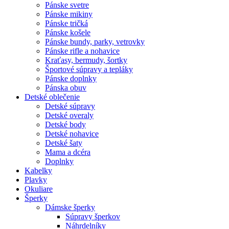
Pánske svetre
Pánske mikiny
Pánske tričká
Pánske košele
Pánske bundy, parky, vetrovky
Pánske rifle a nohavice
Kraťasy, bermudy, šortky
Športové súpravy a tepláky
Pánske doplnky
Pánska obuv
Detské oblečenie
Detské súpravy
Detské overaly
Detské body
Detské nohavice
Detské šaty
Mama a dcéra
Doplnky
Kabelky
Plavky
Okuliare
Šperky
Dámske šperky
Súpravy šperkov
Náhrdelníky