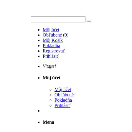
Môj účet
Obľúbené
(
0
)
Môj Košík
Pokladňa
Registrovať
Prihlásiť
Vitajte!
Môj účet
Môj účet
Obľúbené
Pokladňa
Prihlásiť
Mena