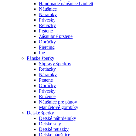
Handmade náušnice Giuliett
Náušnice
Náramky
Prívesky
Retiazky
Prstene
Zásnubné prstene
Obrúčky
Piercing
Iné
Pánske šperky
Súpravy šperkov
Retiazky
Náramky
Prstene
Obrúčky
Prívesky
Ružence
Náušnice pre pánov
Manžetové gombíky
Detské šperky
Detské náhrdelníky
Detské sety
Detské retiazky
Detské náušnice