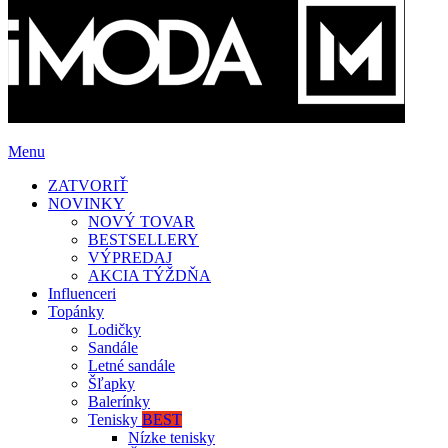
Menu
ZATVORIŤ
NOVINKY
NOVÝ TOVAR
BESTSELLERY
VÝPREDAJ
AKCIA TÝŽDŇA
Influenceri
Topánky
Lodičky
Sandále
Letné sandále
Šľapky
Balerínky
Tenisky
BEST
Nízke tenisky