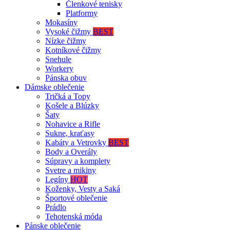
Členkové tenisky
Platformy
Mokasíny
Vysoké čižmy
BEST
Nízke čižmy
Kotníkové čižmy
Snehule
Workery
Pánska obuv
Dámske oblečenie
Tričká a Topy
Košele a Blúzky
Šaty
Nohavice a Rifle
Sukne, kraťasy
Kabáty a Vetrovky
BEST
Body a Overály
Súpravy a komplety
Svetre a mikiny
Legíny
HOT
Koženky, Vesty a Saká
Športové oblečenie
Prádlo
Tehotenská móda
Pánske oblečenie