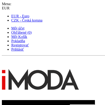
Mena:
EUR
EUR - Euro
CZK - Česká koruna
Môj účet
Obľúbené
(
0
)
Môj Košík
Pokladňa
Registrovať
Prihlásiť