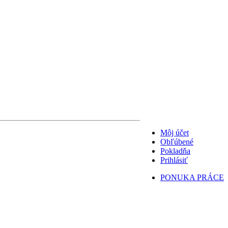
Môj účet
Obľúbené
Pokladňa
Prihlásiť
PONUKA PRÁCE