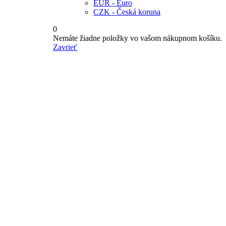
EUR - Euro
CZK - Česká koruna
0
Nemáte žiadne položky vo vašom nákupnom košíku.
Zavrieť