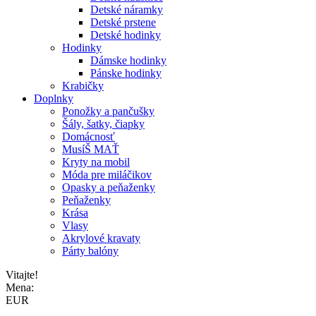
Detské náramky
Detské prstene
Detské hodinky
Hodinky
Dámske hodinky
Pánske hodinky
Krabičky
Doplnky
Ponožky a pančušky
Šály, šatky, čiapky
Domácnosť
MusíŠ MAŤ
Kryty na mobil
Móda pre miláčikov
Opasky a peňaženky
Peňaženky
Krása
Vlasy
Akrylové kravaty
Párty balóny
Vitajte!
Mena:
EUR