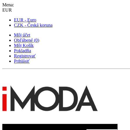
Mena:
EUR
EUR - Euro
CZK - Česká koruna
Môj účet
Obľúbené
(
0
)
Môj Košík
Pokladňa
Registrovať
Prihlásiť