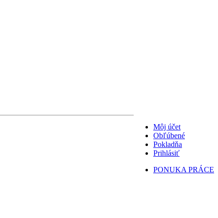
Môj účet
Obľúbené
Pokladňa
Prihlásiť
PONUKA PRÁCE