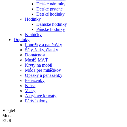
Detské náramky
Detské prstene
Detské hodinky
Hodinky
Dámske hodinky
Pánske hodinky
Krabičky
Doplnky
Ponožky a pančušky
Šály, šatky, čiapky
Domácnosť
MusíŠ MAŤ
Kryty na mobil
Móda pre miláčikov
Opasky a peňaženky
Peňaženky
Krása
Vlasy
Akrylové kravaty
Párty balóny
Vitajte!
Mena:
EUR