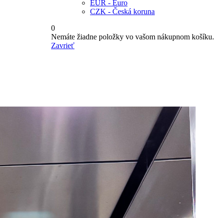
EUR - Euro
CZK - Česká koruna
0
Nemáte žiadne položky vo vašom nákupnom košíku.
Zavrieť