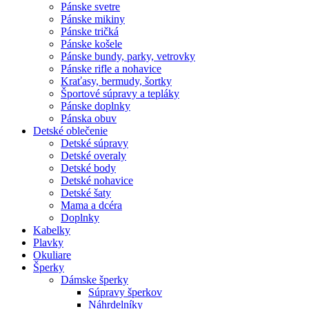
Pánske svetre
Pánske mikiny
Pánske tričká
Pánske košele
Pánske bundy, parky, vetrovky
Pánske rifle a nohavice
Kraťasy, bermudy, šortky
Športové súpravy a tepláky
Pánske doplnky
Pánska obuv
Detské oblečenie
Detské súpravy
Detské overaly
Detské body
Detské nohavice
Detské šaty
Mama a dcéra
Doplnky
Kabelky
Plavky
Okuliare
Šperky
Dámske šperky
Súpravy šperkov
Náhrdelníky