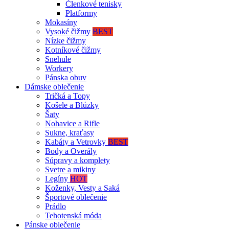
Členkové tenisky
Platformy
Mokasíny
Vysoké čižmy
BEST
Nízke čižmy
Kotníkové čižmy
Snehule
Workery
Pánska obuv
Dámske oblečenie
Tričká a Topy
Košele a Blúzky
Šaty
Nohavice a Rifle
Sukne, kraťasy
Kabáty a Vetrovky
BEST
Body a Overály
Súpravy a komplety
Svetre a mikiny
Legíny
HOT
Koženky, Vesty a Saká
Športové oblečenie
Prádlo
Tehotenská móda
Pánske oblečenie