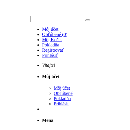
Môj účet
Obľúbené
(
0
)
Môj Košík
Pokladňa
Registrovať
Prihlásiť
Vitajte!
Môj účet
Môj účet
Obľúbené
Pokladňa
Prihlásiť
Mena