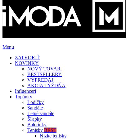
Menu
ZATVORIŤ
NOVINKY
NOVÝ TOVAR
BESTSELLERY
VÝPREDAJ
AKCIA TÝŽDŇA
Influenceri
Topánky
Lodičky
Sandále
Letné sandále
Šľapky
Balerínky
Tenisky
BEST
Nízke tenisky