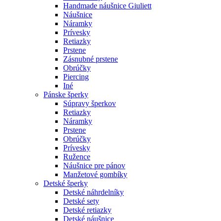
Handmade náušnice Giuliett
Náušnice
Náramky
Prívesky
Retiazky
Prstene
Zásnubné prstene
Obrúčky
Piercing
Iné
Pánske šperky
Súpravy šperkov
Retiazky
Náramky
Prstene
Obrúčky
Prívesky
Ružence
Náušnice pre pánov
Manžetové gombíky
Detské šperky
Detské náhrdelníky
Detské sety
Detské retiazky
Detské náušnice