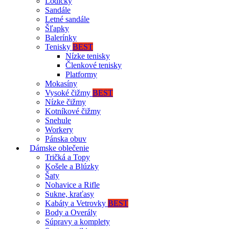
Lodičky
Sandále
Letné sandále
Šľapky
Balerínky
Tenisky
BEST
Nízke tenisky
Členkové tenisky
Platformy
Mokasíny
Vysoké čižmy
BEST
Nízke čižmy
Kotníkové čižmy
Snehule
Workery
Pánska obuv
Dámske oblečenie
Tričká a Topy
Košele a Blúzky
Šaty
Nohavice a Rifle
Sukne, kraťasy
Kabáty a Vetrovky
BEST
Body a Overály
Súpravy a komplety