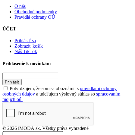
O nás
Obchodné podmienky
Pravidlá ochrany OÚ
ÚČET
Prihlásiť sa
Zobraziť košík
Náš TikTok
Prihlásenie k novinkám
Prihlásiť
Potvrdzujem, že som sa oboznámil s
pravidlami ochrany
osobných údajov
a udeľujem výslovný súhlas so
spracovaním
mojich oú.
© 2026 iMODA.sk. Všetky práva vyhradené