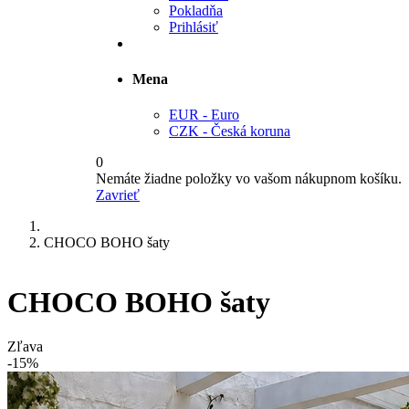
Pokladňa
Prihlásiť
Mena
EUR - Euro
CZK - Česká koruna
0
Nemáte žiadne položky vo vašom nákupnom košíku.
Zavrieť
CHOCO BOHO šaty
CHOCO BOHO šaty
Zľava
-15%