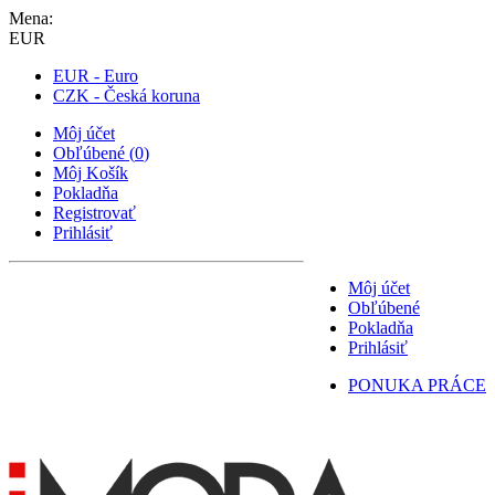
Mena:
EUR
EUR - Euro
CZK - Česká koruna
Môj účet
Obľúbené
(
0
)
Môj Košík
Pokladňa
Registrovať
Prihlásiť
Môj účet
Obľúbené
Pokladňa
Prihlásiť
PONUKA PRÁCE