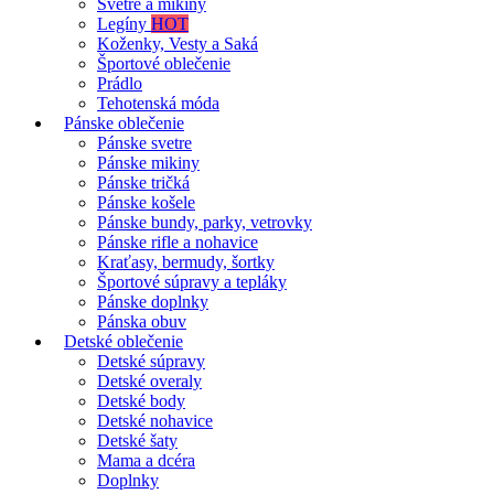
Svetre a mikiny
Legíny
HOT
Koženky, Vesty a Saká
Športové oblečenie
Prádlo
Tehotenská móda
Pánske oblečenie
Pánske svetre
Pánske mikiny
Pánske tričká
Pánske košele
Pánske bundy, parky, vetrovky
Pánske rifle a nohavice
Kraťasy, bermudy, šortky
Športové súpravy a tepláky
Pánske doplnky
Pánska obuv
Detské oblečenie
Detské súpravy
Detské overaly
Detské body
Detské nohavice
Detské šaty
Mama a dcéra
Doplnky