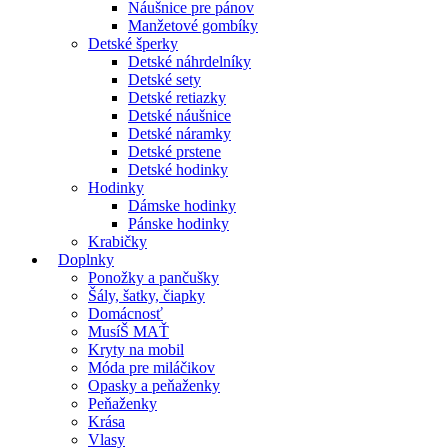
Náušnice pre pánov
Manžetové gombíky
Detské šperky
Detské náhrdelníky
Detské sety
Detské retiazky
Detské náušnice
Detské náramky
Detské prstene
Detské hodinky
Hodinky
Dámske hodinky
Pánske hodinky
Krabičky
Doplnky
Ponožky a pančušky
Šály, šatky, čiapky
Domácnosť
MusíŠ MAŤ
Kryty na mobil
Móda pre miláčikov
Opasky a peňaženky
Peňaženky
Krása
Vlasy