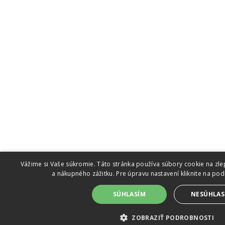
Vážime si Vaše súkromie. Táto stránka používa súbory cookie na zle
a nákupného zážitku. Pre úpravu nastavení kliknite na po
SÚHLASÍM
NESÚHLAS
ZOBRAZIŤ PODROBNOSTI