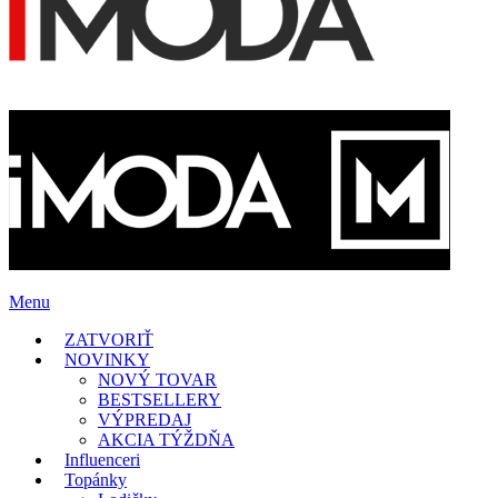
Menu
ZATVORIŤ
NOVINKY
NOVÝ TOVAR
BESTSELLERY
VÝPREDAJ
AKCIA TÝŽDŇA
Influenceri
Topánky