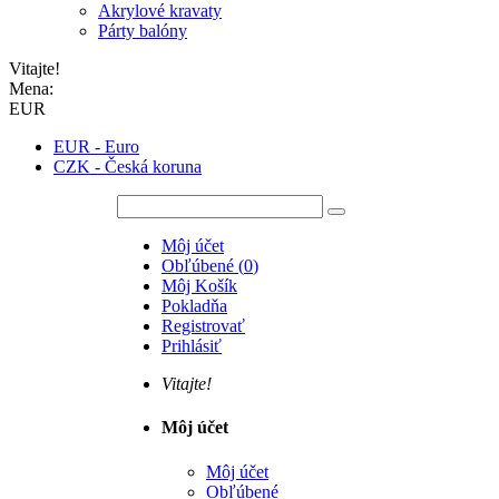
Akrylové kravaty
Párty balóny
Vitajte!
Mena:
EUR
EUR - Euro
CZK - Česká koruna
Môj účet
Obľúbené
(
0
)
Môj Košík
Pokladňa
Registrovať
Prihlásiť
Vitajte!
Môj účet
Môj účet
Obľúbené