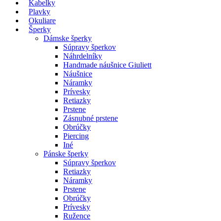
Kabelky
Plavky
Okuliare
Šperky
Dámske šperky
Súpravy šperkov
Náhrdelníky
Handmade náušnice Giuliett
Náušnice
Náramky
Prívesky
Retiazky
Prstene
Zásnubné prstene
Obrúčky
Piercing
Iné
Pánske šperky
Súpravy šperkov
Retiazky
Náramky
Prstene
Obrúčky
Prívesky
Ružence