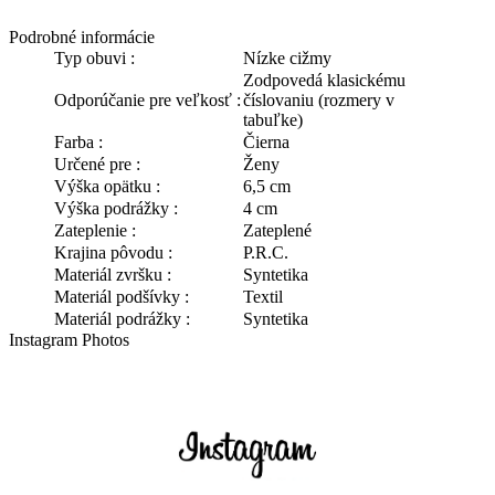
Podrobné informácie
Typ obuvi :
Nízke cižmy
Zodpovedá klasickému
Odporúčanie pre veľkosť :
číslovaniu (rozmery v
tabuľke)
Farba :
Čierna
Určené pre :
Ženy
Výška opätku :
6,5 cm
Výška podrážky :
4 cm
Zateplenie :
Zateplené
Krajina pôvodu :
P.R.C.
Materiál zvršku :
Syntetika
Materiál podšívky :
Textil
Materiál podrážky :
Syntetika
Instagram Photos