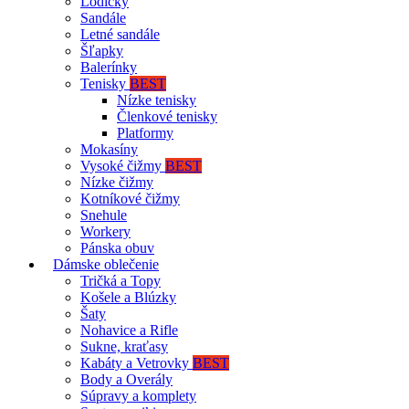
Lodičky
Sandále
Letné sandále
Šľapky
Balerínky
Tenisky
BEST
Nízke tenisky
Členkové tenisky
Platformy
Mokasíny
Vysoké čižmy
BEST
Nízke čižmy
Kotníkové čižmy
Snehule
Workery
Pánska obuv
Dámske oblečenie
Tričká a Topy
Košele a Blúzky
Šaty
Nohavice a Rifle
Sukne, kraťasy
Kabáty a Vetrovky
BEST
Body a Overály
Súpravy a komplety