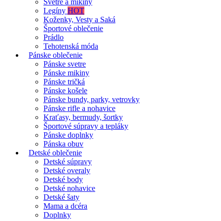
Svetre a mikiny
Legíny
HOT
Koženky, Vesty a Saká
Športové oblečenie
Prádlo
Tehotenská móda
Pánske oblečenie
Pánske svetre
Pánske mikiny
Pánske tričká
Pánske košele
Pánske bundy, parky, vetrovky
Pánske rifle a nohavice
Kraťasy, bermudy, šortky
Športové súpravy a tepláky
Pánske doplnky
Pánska obuv
Detské oblečenie
Detské súpravy
Detské overaly
Detské body
Detské nohavice
Detské šaty
Mama a dcéra
Doplnky