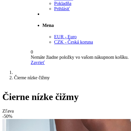
Pokladňa
Prihlásiť
Mena
EUR - Euro
CZK - Česká koruna
0
Nemáte žiadne položky vo vašom nákupnom košíku.
Zavrieť
Čierne nízke čižmy
Čierne nízke čižmy
Zľava
-50%