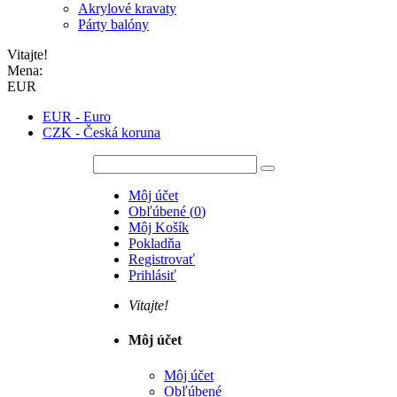
Akrylové kravaty
Párty balóny
Vitajte!
Mena:
EUR
EUR - Euro
CZK - Česká koruna
Môj účet
Obľúbené
(
0
)
Môj Košík
Pokladňa
Registrovať
Prihlásiť
Vitajte!
Môj účet
Môj účet
Obľúbené