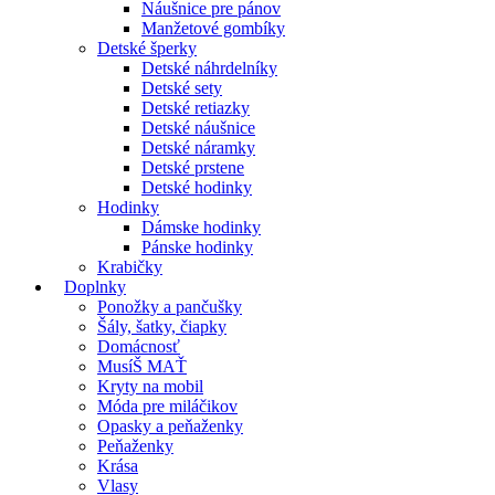
Náušnice pre pánov
Manžetové gombíky
Detské šperky
Detské náhrdelníky
Detské sety
Detské retiazky
Detské náušnice
Detské náramky
Detské prstene
Detské hodinky
Hodinky
Dámske hodinky
Pánske hodinky
Krabičky
Doplnky
Ponožky a pančušky
Šály, šatky, čiapky
Domácnosť
MusíŠ MAŤ
Kryty na mobil
Móda pre miláčikov
Opasky a peňaženky
Peňaženky
Krása
Vlasy