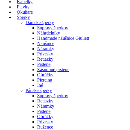
Kabelky
Plavky
Okuliare
Šperky
Dámske šperky
Súpravy šperkov
Náhrdelníky
Handmade náušnice Giuliett
Náušnice
Náramky
Prívesky
Retiazky
Prstene
Zásnubné prstene
Obrúčky
Piercing
Iné
Pánske šperky
Súpravy šperkov
Retiazky
Náramky
Prstene
Obrúčky
Prívesky
Ružence