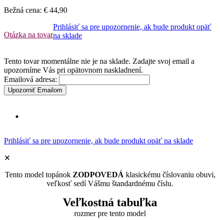
Bežná cena:
€ 44,90
Prihlásiť sa pre upozornenie, ak bude produkt opäť
Otázka na tovar
na sklade
Tento tovar momentálne nie je na sklade. Zadajte svoj email a
upozorníme Vás pri opätovnom naskladnení.
Emailová adresa:
Upozorniť Emailom
Prihlásiť sa pre upozornenie, ak bude produkt opäť na sklade
✕
Tento model topánok
ZODPOVEDÁ
klasickému číslovaniu obuvi,
veľkosť sedí Vášmu štandardnému číslu.
Veľkostná tabuľka
rozmer pre tento model