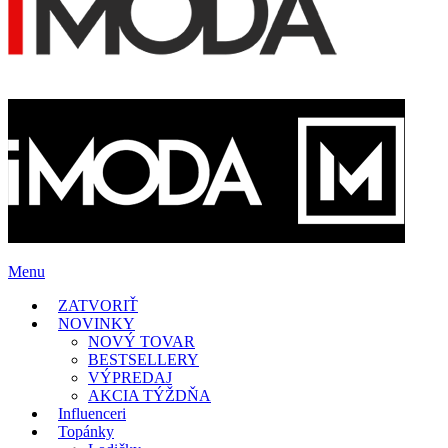
Menu
ZATVORIŤ
NOVINKY
NOVÝ TOVAR
BESTSELLERY
VÝPREDAJ
AKCIA TÝŽDŇA
Influenceri
Topánky