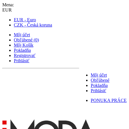
Mena:
EUR
EUR - Euro
CZK - Česká koruna
Môj účet
Obľúbené
(
0
)
Môj Košík
Pokladňa
Registrovať
Prihlásiť
Môj účet
Obľúbené
Pokladňa
Prihlásiť
PONUKA PRÁCE