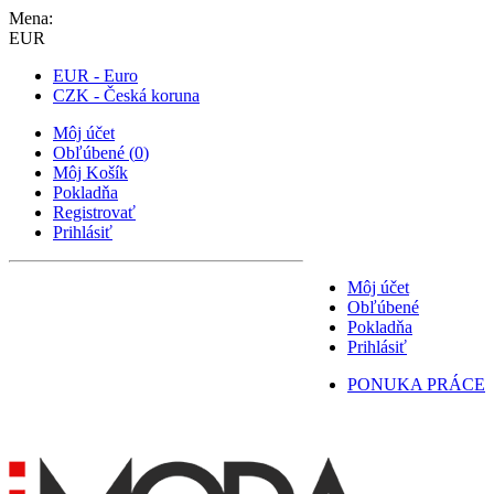
Mena:
EUR
EUR - Euro
CZK - Česká koruna
Môj účet
Obľúbené
(
0
)
Môj Košík
Pokladňa
Registrovať
Prihlásiť
Môj účet
Obľúbené
Pokladňa
Prihlásiť
PONUKA PRÁCE