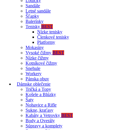
Lodičky
Sandále
Letné sandále
Šľapky
Balerínky
Tenisky
BEST
Nízke tenisky
Členkové tenisky
Platformy
Mokasíny
Vysoké čižmy
BEST
Nízke čižmy
Kotníkové čižmy
Snehule
Workery
Pánska obuv
Dámske oblečenie
Tričká a Topy
Košele a Blúzky
Šaty
Nohavice a Rifle
Sukne, kraťasy
Kabáty a Vetrovky
BEST
Body a Overály
Súpravy a komplety