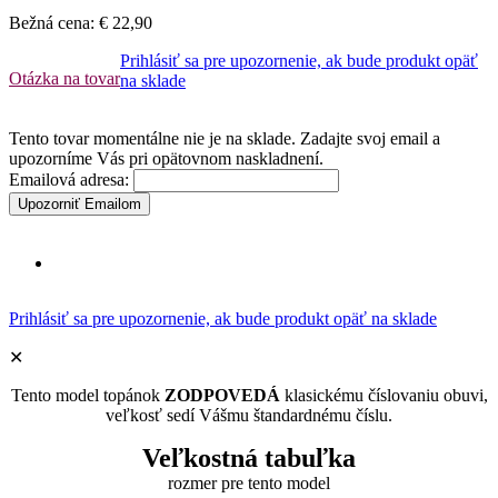
Bežná cena:
€ 22,90
Prihlásiť sa pre upozornenie, ak bude produkt opäť
Otázka na tovar
na sklade
Tento tovar momentálne nie je na sklade. Zadajte svoj email a
upozorníme Vás pri opätovnom naskladnení.
Emailová adresa:
Upozorniť Emailom
Prihlásiť sa pre upozornenie, ak bude produkt opäť na sklade
✕
Tento model topánok
ZODPOVEDÁ
klasickému číslovaniu obuvi,
veľkosť sedí Vášmu štandardnému číslu.
Veľkostná tabuľka
rozmer pre tento model