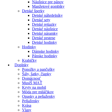
Náušnice pre pánov
Manžetové gombíky
Detské šperky
Detské náhrdelníky
Detské sety
Detské retiazky
Detské náušnice
Detské náramky
Detské prstene
Detské hodinky
Hodinky
Dámske hodinky
Pánske hodinky
Krabičky
Doplnky
Ponožky a pančušky
Šály, šatky, čiapky
Domácnosť
MusíŠ MAŤ
Kryty na mobil
Móda pre miláčikov
Opasky a peňaženky
Peňaženky
Krása
Vlasy