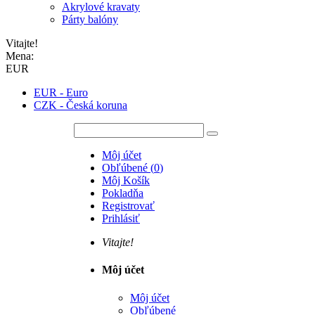
Akrylové kravaty
Párty balóny
Vitajte!
Mena:
EUR
EUR - Euro
CZK - Česká koruna
Môj účet
Obľúbené
(
0
)
Môj Košík
Pokladňa
Registrovať
Prihlásiť
Vitajte!
Môj účet
Môj účet
Obľúbené