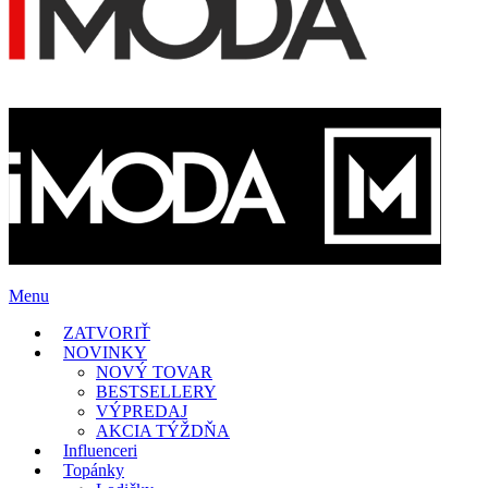
Menu
ZATVORIŤ
NOVINKY
NOVÝ TOVAR
BESTSELLERY
VÝPREDAJ
AKCIA TÝŽDŇA
Influenceri
Topánky