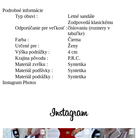
Podrobné informácie
Typ obuvi :
Letné sandále
Zodpovedá klasickému
Odporúčanie pre veľkosť :
číslovaniu (rozmery v
tabuľke)
Farba :
Čierna
Určené pre :
Ženy
Výška podrážky :
4 cm
Krajina pôvodu :
P.R.C.
Materiál zvršku :
Syntetika
Materiál podšívky :
Syntetika
Materiál podrážky :
Syntetika
Instagram Photos