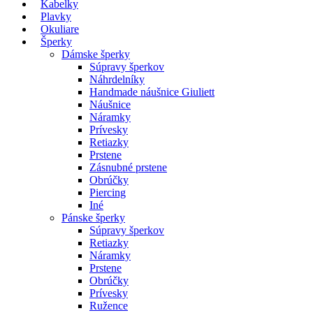
Kabelky
Plavky
Okuliare
Šperky
Dámske šperky
Súpravy šperkov
Náhrdelníky
Handmade náušnice Giuliett
Náušnice
Náramky
Prívesky
Retiazky
Prstene
Zásnubné prstene
Obrúčky
Piercing
Iné
Pánske šperky
Súpravy šperkov
Retiazky
Náramky
Prstene
Obrúčky
Prívesky
Ružence