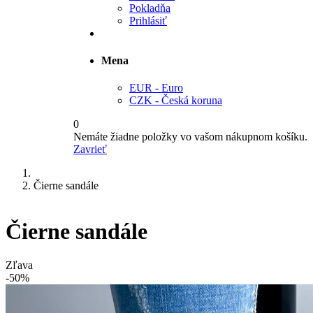
Pokladňa
Prihlásiť
Mena
EUR - Euro
CZK - Česká koruna
0
Nemáte žiadne položky vo vašom nákupnom košíku.
Zavrieť
Čierne sandále
Čierne sandále
Zľava
-50%