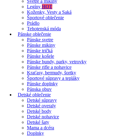
Svetre a mikiny
Legíny
HOT
Koženky, Vesty a Saká
Športové oblečenie
Prádlo
Tehotenská móda
Pánske oblečenie
Pánske svetre
Pánske mikiny
Pánske tričká
Pánske košele
Pánske bundy, parky, vetrovky
Pánske rifle a nohavice
Kraťasy, bermudy, šortky
Športové súpravy a tepláky
Pánske doplnky
Pánska obuv
Detské oblečenie
Detské súpravy
Detské overaly
Detské body
Detské nohavice
Detské šaty
Mama a dcéra
Doplnky