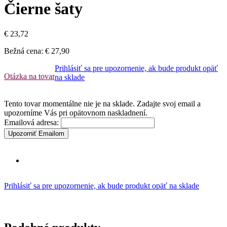
Čierne šaty
€ 23,72
Bežná cena:
€ 27,90
Prihlásiť sa pre upozornenie, ak bude produkt opäť
Otázka na tovar
na sklade
Tento tovar momentálne nie je na sklade. Zadajte svoj email a
upozorníme Vás pri opätovnom naskladnení.
Emailová adresa:
Upozorniť Emailom
Prihlásiť sa pre upozornenie, ak bude produkt opäť na sklade