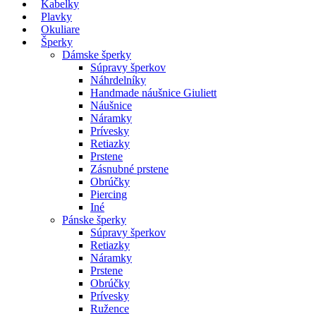
Kabelky
Plavky
Okuliare
Šperky
Dámske šperky
Súpravy šperkov
Náhrdelníky
Handmade náušnice Giuliett
Náušnice
Náramky
Prívesky
Retiazky
Prstene
Zásnubné prstene
Obrúčky
Piercing
Iné
Pánske šperky
Súpravy šperkov
Retiazky
Náramky
Prstene
Obrúčky
Prívesky
Ružence