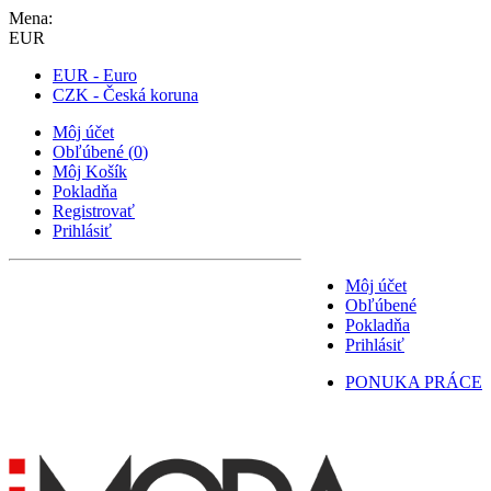
Mena:
EUR
EUR - Euro
CZK - Česká koruna
Môj účet
Obľúbené
(
0
)
Môj Košík
Pokladňa
Registrovať
Prihlásiť
Môj účet
Obľúbené
Pokladňa
Prihlásiť
PONUKA PRÁCE