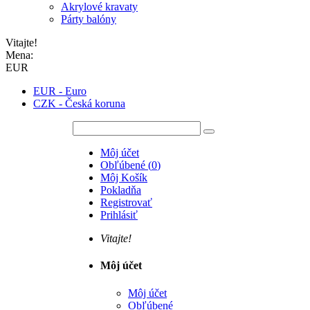
Akrylové kravaty
Párty balóny
Vitajte!
Mena:
EUR
EUR - Euro
CZK - Česká koruna
Môj účet
Obľúbené
(
0
)
Môj Košík
Pokladňa
Registrovať
Prihlásiť
Vitajte!
Môj účet
Môj účet
Obľúbené