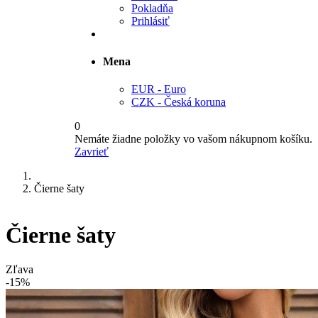
Pokladňa
Prihlásiť
Mena
EUR - Euro
CZK - Česká koruna
0
Nemáte žiadne položky vo vašom nákupnom košíku.
Zavrieť
Čierne šaty
Čierne šaty
Zľava
-15%