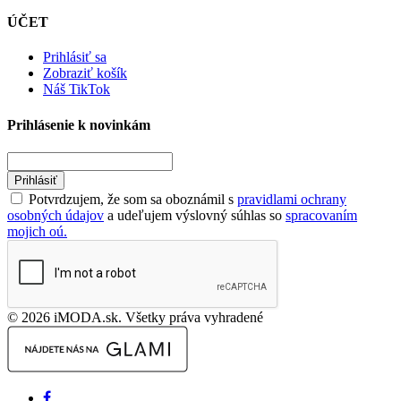
ÚČET
Prihlásiť sa
Zobraziť košík
Náš TikTok
Prihlásenie k novinkám
Prihlásiť
Potvrdzujem, že som sa oboznámil s
pravidlami ochrany
osobných údajov
a udeľujem výslovný súhlas so
spracovaním
mojich oú.
© 2026 iMODA.sk. Všetky práva vyhradené