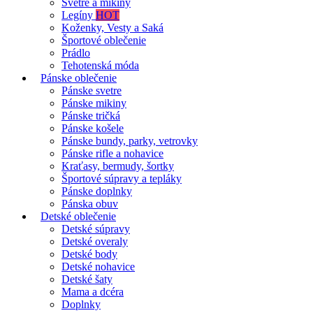
Svetre a mikiny
Legíny
HOT
Koženky, Vesty a Saká
Športové oblečenie
Prádlo
Tehotenská móda
Pánske oblečenie
Pánske svetre
Pánske mikiny
Pánske tričká
Pánske košele
Pánske bundy, parky, vetrovky
Pánske rifle a nohavice
Kraťasy, bermudy, šortky
Športové súpravy a tepláky
Pánske doplnky
Pánska obuv
Detské oblečenie
Detské súpravy
Detské overaly
Detské body
Detské nohavice
Detské šaty
Mama a dcéra
Doplnky