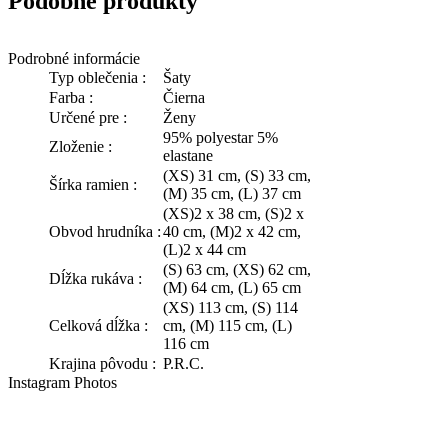
Podobné produkty
Podrobné informácie
Typ oblečenia :
Šaty
Farba :
Čierna
Určené pre :
Ženy
95% polyestar 5%
Zloženie :
elastane
(XS) 31 cm, (S) 33 cm,
Šírka ramien :
(M) 35 cm, (L) 37 cm
(XS)2 x 38 cm, (S)2 x
Obvod hrudníka :
40 cm, (M)2 x 42 cm,
(L)2 x 44 cm
(S) 63 cm, (XS) 62 cm,
Dĺžka rukáva :
(M) 64 cm, (L) 65 cm
(XS) 113 cm, (S) 114
Celková dĺžka :
cm, (M) 115 cm, (L)
116 cm
Krajina pôvodu :
P.R.C.
Instagram Photos