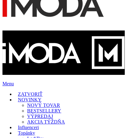
Menu
ZATVORIŤ
NOVINKY
NOVÝ TOVAR
BESTSELLERY
VÝPREDAJ
AKCIA TÝŽDŇA
Influenceri
Topánky