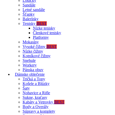
Lodičky
Sandále
Letné sandále
Šľapky
Balerínky
Tenisky
BEST
Nízke tenisky
Členkové tenisky
Platformy
Mokasíny
Vysoké čižmy
BEST
Nízke čižmy
Kotníkové čižmy
Snehule
Workery
Pánska obuv
Dámske oblečenie
Tričká a Topy
Košele a Blúzky
Šaty
Nohavice a Rifle
Sukne, kraťasy
Kabáty a Vetrovky
BEST
Body a Overály
Súpravy a komplety