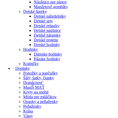
Náušnice pre pánov
Manžetové gombíky
Detské šperky
Detské náhrdelníky
Detské sety
Detské retiazky
Detské náušnice
Detské náramky
Detské prstene
Detské hodinky
Hodinky
Dámske hodinky
Pánske hodinky
Krabičky
Doplnky
Ponožky a pančušky
Šály, šatky, čiapky
Domácnosť
MusíŠ MAŤ
Kryty na mobil
Móda pre miláčikov
Opasky a peňaženky
Peňaženky
Krása
Vlasy