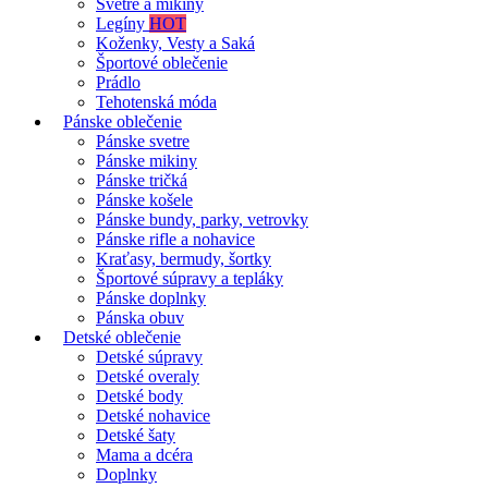
Svetre a mikiny
Legíny
HOT
Koženky, Vesty a Saká
Športové oblečenie
Prádlo
Tehotenská móda
Pánske oblečenie
Pánske svetre
Pánske mikiny
Pánske tričká
Pánske košele
Pánske bundy, parky, vetrovky
Pánske rifle a nohavice
Kraťasy, bermudy, šortky
Športové súpravy a tepláky
Pánske doplnky
Pánska obuv
Detské oblečenie
Detské súpravy
Detské overaly
Detské body
Detské nohavice
Detské šaty
Mama a dcéra
Doplnky