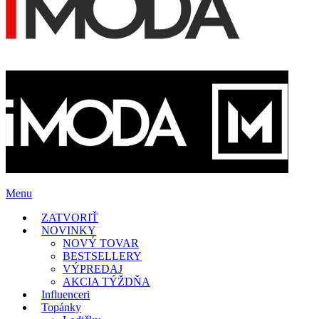
Menu
ZATVORIŤ
NOVINKY
NOVÝ TOVAR
BESTSELLERY
VÝPREDAJ
AKCIA TÝŽDŇA
Influenceri
Topánky