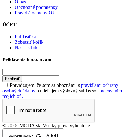
O nás
Obchodné podmienky
Pravidlá ochrany OÚ
ÚČET
Prihlásiť sa
Zobraziť košík
Náš TikTok
Prihlásenie k novinkám
Prihlásiť
Potvrdzujem, že som sa oboznámil s
pravidlami ochrany
osobných údajov
a udeľujem výslovný súhlas so
spracovaním
mojich oú.
© 2026 iMODA.sk. Všetky práva vyhradené