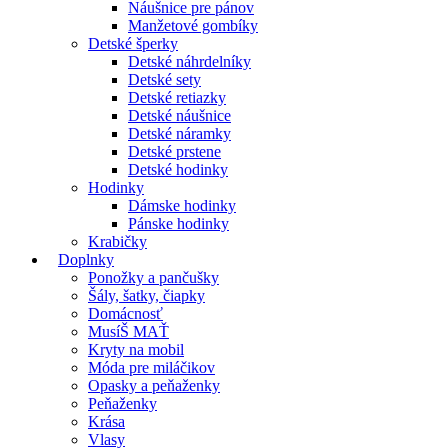
Náušnice pre pánov
Manžetové gombíky
Detské šperky
Detské náhrdelníky
Detské sety
Detské retiazky
Detské náušnice
Detské náramky
Detské prstene
Detské hodinky
Hodinky
Dámske hodinky
Pánske hodinky
Krabičky
Doplnky
Ponožky a pančušky
Šály, šatky, čiapky
Domácnosť
MusíŠ MAŤ
Kryty na mobil
Móda pre miláčikov
Opasky a peňaženky
Peňaženky
Krása
Vlasy