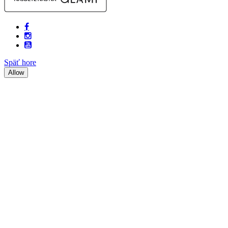
Späť hore
Allow