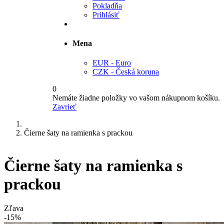
Pokladňa
Prihlásiť
Mena
EUR - Euro
CZK - Česká koruna
0
Nemáte žiadne položky vo vašom nákupnom košíku.
Zavrieť
Čierne šaty na ramienka s prackou
Čierne šaty na ramienka s
prackou
Zľava
-15%