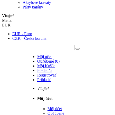
Akrylové kravaty
Párty balóny
Vitajte!
Mena:
EUR
EUR - Euro
CZK - Česká koruna
Môj účet
Obľúbené
(
0
)
Môj Košík
Pokladňa
Registrovať
Prihlásiť
Vitajte!
Môj účet
Môj účet
Obľúbené