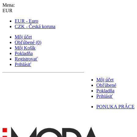
Mena:
EUR
EUR - Euro
CZK - Česká koruna
Môj účet
Obľúbené
(
0
)
Môj Košík
Pokladňa
Registrovať
Prihlásiť
Môj účet
Obľúbené
Pokladňa
Prihlásiť
PONUKA PRÁCE