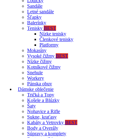
Lodičky
Sandále
Letné sandále
Šľapky
Balerínky
Tenisky
BEST
Nízke tenisky
Členkové tenisky
Platformy
Mokasíny
Vysoké čižmy
BEST
Nízke čižmy
Kotníkové čižmy
Snehule
Workery
Pánska obuv
Dámske oblečenie
Tričká a Topy
Košele a Blúzky
Šaty
Nohavice a Rifle
Sukne, kraťasy
Kabáty a Vetrovky
BEST
Body a Overály
Súpravy a komplety