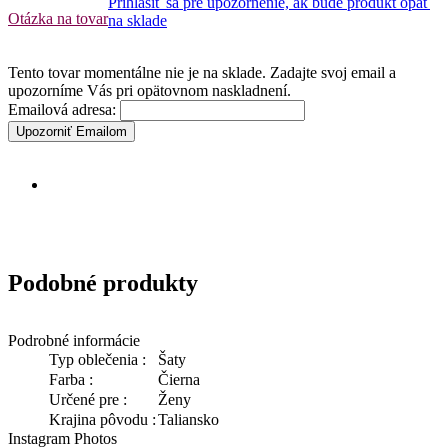
Prihlásiť sa pre upozornenie, ak bude produkt opäť
Otázka na tovar
na sklade
Tento tovar momentálne nie je na sklade. Zadajte svoj email a
upozorníme Vás pri opätovnom naskladnení.
Emailová adresa:
Upozorniť Emailom
Podobné produkty
Podrobné informácie
Typ oblečenia :
Šaty
Farba :
Čierna
Určené pre :
Ženy
Krajina pôvodu :
Taliansko
Instagram Photos