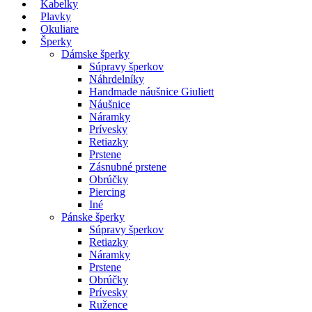
Kabelky
Plavky
Okuliare
Šperky
Dámske šperky
Súpravy šperkov
Náhrdelníky
Handmade náušnice Giuliett
Náušnice
Náramky
Prívesky
Retiazky
Prstene
Zásnubné prstene
Obrúčky
Piercing
Iné
Pánske šperky
Súpravy šperkov
Retiazky
Náramky
Prstene
Obrúčky
Prívesky
Ružence