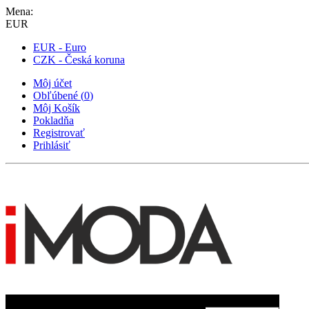
Mena:
EUR
EUR - Euro
CZK - Česká koruna
Môj účet
Obľúbené
(
0
)
Môj Košík
Pokladňa
Registrovať
Prihlásiť