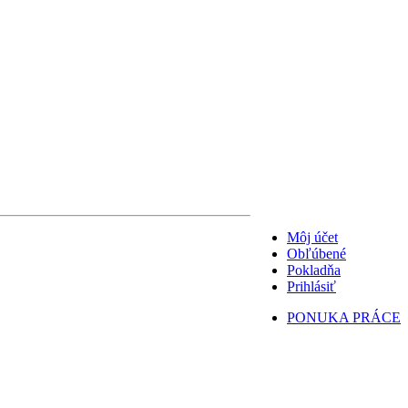
Môj účet
Obľúbené
Pokladňa
Prihlásiť
PONUKA PRÁCE