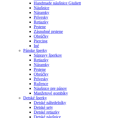
Handmade náušnice Giuliett
Náušnice
Náramky
Prívesky
Retiazky
Prstene
Zásnubné prstene
Obrúčky
Piercing
Iné
Pánske šperky
Súpravy šperkov
Retiazky
Náramky
Prstene
Obrúčky
Prívesky
Ružence
Náušnice pre pánov
Manžetové gombíky
Detské šperky
Detské náhrdelníky
Detské sety
Detské retiazky
Detské náušnice