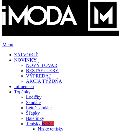
Menu
ZATVORIŤ
NOVINKY
NOVÝ TOVAR
BESTSELLERY
VÝPREDAJ
AKCIA TÝŽDŇA
Influenceri
Topánky
Lodičky
Sandále
Letné sandále
Šľapky
Balerínky
Tenisky
BEST
Nízke tenisky