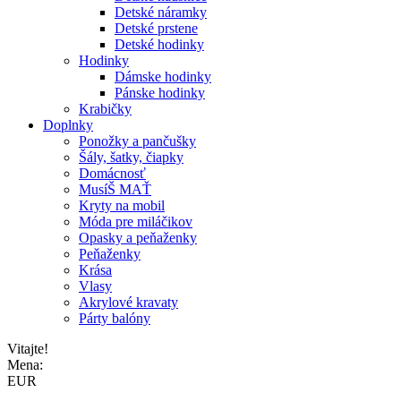
Detské náramky
Detské prstene
Detské hodinky
Hodinky
Dámske hodinky
Pánske hodinky
Krabičky
Doplnky
Ponožky a pančušky
Šály, šatky, čiapky
Domácnosť
MusíŠ MAŤ
Kryty na mobil
Móda pre miláčikov
Opasky a peňaženky
Peňaženky
Krása
Vlasy
Akrylové kravaty
Párty balóny
Vitajte!
Mena:
EUR