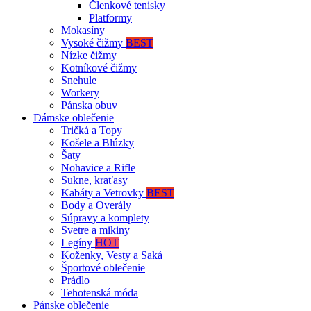
Členkové tenisky
Platformy
Mokasíny
Vysoké čižmy
BEST
Nízke čižmy
Kotníkové čižmy
Snehule
Workery
Pánska obuv
Dámske oblečenie
Tričká a Topy
Košele a Blúzky
Šaty
Nohavice a Rifle
Sukne, kraťasy
Kabáty a Vetrovky
BEST
Body a Overály
Súpravy a komplety
Svetre a mikiny
Legíny
HOT
Koženky, Vesty a Saká
Športové oblečenie
Prádlo
Tehotenská móda
Pánske oblečenie