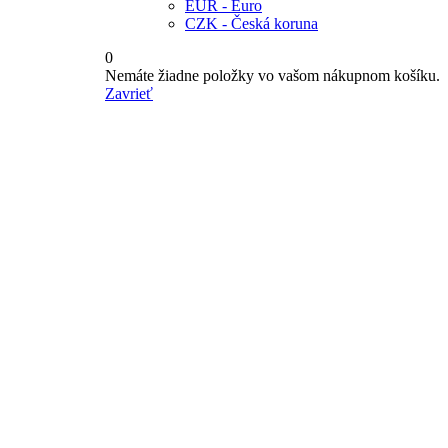
EUR - Euro
CZK - Česká koruna
0
Nemáte žiadne položky vo vašom nákupnom košíku.
Zavrieť