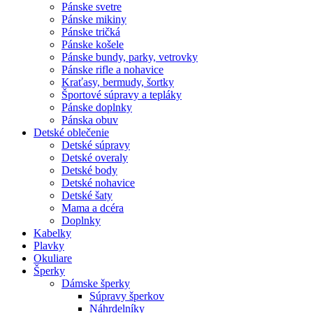
Pánske svetre
Pánske mikiny
Pánske tričká
Pánske košele
Pánske bundy, parky, vetrovky
Pánske rifle a nohavice
Kraťasy, bermudy, šortky
Športové súpravy a tepláky
Pánske doplnky
Pánska obuv
Detské oblečenie
Detské súpravy
Detské overaly
Detské body
Detské nohavice
Detské šaty
Mama a dcéra
Doplnky
Kabelky
Plavky
Okuliare
Šperky
Dámske šperky
Súpravy šperkov
Náhrdelníky