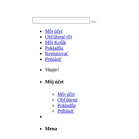
Môj účet
Obľúbené
(
0
)
Môj Košík
Pokladňa
Registrovať
Prihlásiť
Vitajte!
Môj účet
Môj účet
Obľúbené
Pokladňa
Prihlásiť
Mena