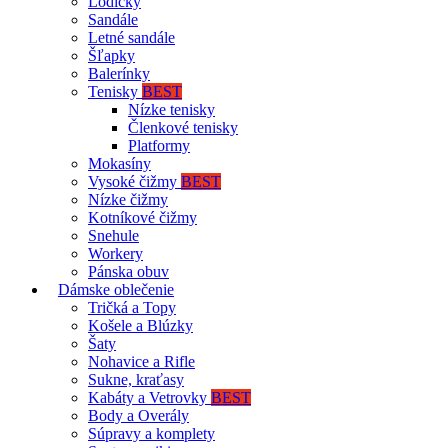
Lodičky
Sandále
Letné sandále
Šľapky
Balerínky
Tenisky
BEST
Nízke tenisky
Členkové tenisky
Platformy
Mokasíny
Vysoké čižmy
BEST
Nízke čižmy
Kotníkové čižmy
Snehule
Workery
Pánska obuv
Dámske oblečenie
Tričká a Topy
Košele a Blúzky
Šaty
Nohavice a Rifle
Sukne, kraťasy
Kabáty a Vetrovky
BEST
Body a Overály
Súpravy a komplety