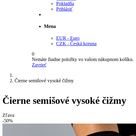
Pokladňa
Prihlásiť
Mena
EUR - Euro
CZK - Česká koruna
0
Nemáte žiadne položky vo vašom nákupnom košíku.
Zavrieť
Čierne semišové vysoké čižmy
Čierne semišové vysoké čižmy
Zľava
-50%