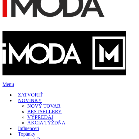
Menu
ZATVORIŤ
NOVINKY
NOVÝ TOVAR
BESTSELLERY
VÝPREDAJ
AKCIA TÝŽDŇA
Influenceri
Topánky