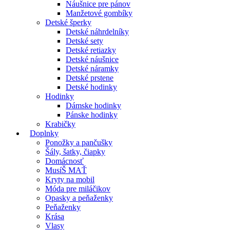
Náušnice pre pánov
Manžetové gombíky
Detské šperky
Detské náhrdelníky
Detské sety
Detské retiazky
Detské náušnice
Detské náramky
Detské prstene
Detské hodinky
Hodinky
Dámske hodinky
Pánske hodinky
Krabičky
Doplnky
Ponožky a pančušky
Šály, šatky, čiapky
Domácnosť
MusíŠ MAŤ
Kryty na mobil
Móda pre miláčikov
Opasky a peňaženky
Peňaženky
Krása
Vlasy