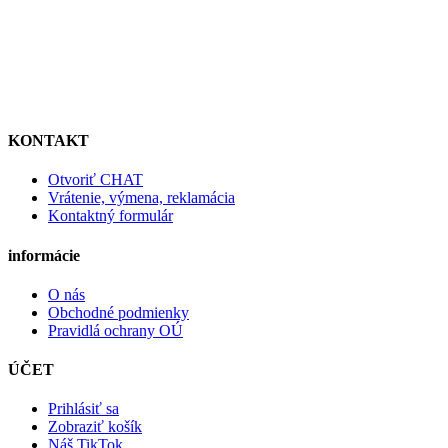
KONTAKT
Otvoriť CHAT
Vrátenie, výmena, reklamácia
Kontaktný formulár
informácie
O nás
Obchodné podmienky
Pravidlá ochrany OÚ
ÚČET
Prihlásiť sa
Zobraziť košík
Náš TikTok