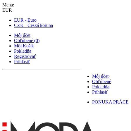
Mena:
EUR
EUR - Euro
CZK - Česká koruna
Môj účet
Obľúbené
(
0
)
Môj Košík
Pokladňa
Registrovať
Prihlásiť
Môj účet
Obľúbené
Pokladňa
Prihlásiť
PONUKA PRÁCE