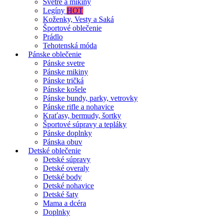
Svetre a mikiny
Legíny
HOT
Koženky, Vesty a Saká
Športové oblečenie
Prádlo
Tehotenská móda
Pánske oblečenie
Pánske svetre
Pánske mikiny
Pánske tričká
Pánske košele
Pánske bundy, parky, vetrovky
Pánske rifle a nohavice
Kraťasy, bermudy, šortky
Športové súpravy a tepláky
Pánske doplnky
Pánska obuv
Detské oblečenie
Detské súpravy
Detské overaly
Detské body
Detské nohavice
Detské šaty
Mama a dcéra
Doplnky