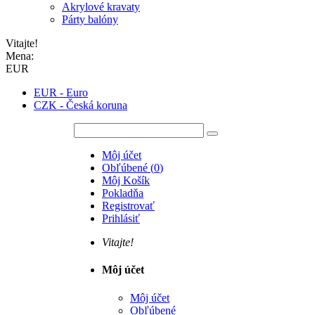
Akrylové kravaty
Párty balóny
Vitajte!
Mena:
EUR
EUR - Euro
CZK - Česká koruna
Môj účet
Obľúbené
(
0
)
Môj Košík
Pokladňa
Registrovať
Prihlásiť
Vitajte!
Môj účet
Môj účet
Obľúbené