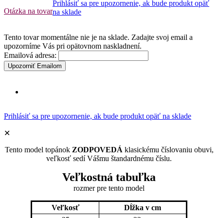
Prihlásiť sa pre upozornenie, ak bude produkt opäť
Otázka na tovar
na sklade
Tento tovar momentálne nie je na sklade. Zadajte svoj email a
upozorníme Vás pri opätovnom naskladnení.
Emailová adresa:
Upozorniť Emailom
Prihlásiť sa pre upozornenie, ak bude produkt opäť na sklade
✕
Tento model topánok
ZODPOVEDÁ
klasickému číslovaniu obuvi,
veľkosť sedí Vášmu štandardnému číslu.
Veľkostná tabuľka
rozmer pre tento model
Veľkosť
Dĺžka v cm