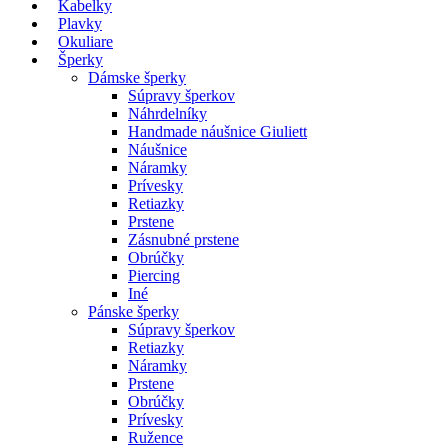
Kabelky
Plavky
Okuliare
Šperky
Dámske šperky
Súpravy šperkov
Náhrdelníky
Handmade náušnice Giuliett
Náušnice
Náramky
Prívesky
Retiazky
Prstene
Zásnubné prstene
Obrúčky
Piercing
Iné
Pánske šperky
Súpravy šperkov
Retiazky
Náramky
Prstene
Obrúčky
Prívesky
Ružence