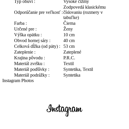
Typ obuvi :
Vysoké čižmy
Zodpovedá klasickému
Odporúčanie pre veľkosť :
číslovaniu (rozmery v
tabuľke)
Farba :
Čierna
Určené pre :
Ženy
Výška opätku :
10 cm
Obvod hornej sáry :
40 cm
Celková dĺžka (od päty) :
53 cm
Zateplenie :
Zateplené
Krajina pôvodu :
P.R.C.
Materiál zvršku :
Textil
Materiál podšívky :
Syntetika, Textil
Materiál podrážky :
Syntetika
Instagram Photos