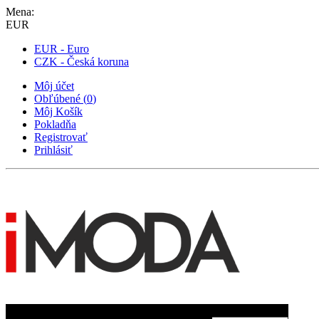
Mena:
EUR
EUR - Euro
CZK - Česká koruna
Môj účet
Obľúbené
(
0
)
Môj Košík
Pokladňa
Registrovať
Prihlásiť