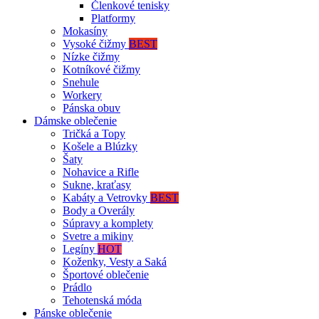
Členkové tenisky
Platformy
Mokasíny
Vysoké čižmy
BEST
Nízke čižmy
Kotníkové čižmy
Snehule
Workery
Pánska obuv
Dámske oblečenie
Tričká a Topy
Košele a Blúzky
Šaty
Nohavice a Rifle
Sukne, kraťasy
Kabáty a Vetrovky
BEST
Body a Overály
Súpravy a komplety
Svetre a mikiny
Legíny
HOT
Koženky, Vesty a Saká
Športové oblečenie
Prádlo
Tehotenská móda
Pánske oblečenie