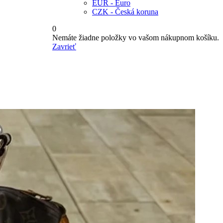
EUR - Euro
CZK - Česká koruna
0
Nemáte žiadne položky vo vašom nákupnom košíku.
Zavrieť