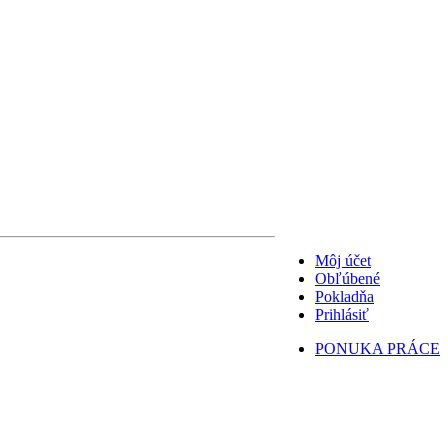
Môj účet
Obľúbené
Pokladňa
Prihlásiť
PONUKA PRÁCE