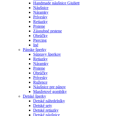
Handmade náušnice Giuliett
Náušnice
Náramky
Prívesky
Retiazky
Prstene
Zásnubné prstene
Obrúčky
Piercing
Iné
Pánske šperky
Súpravy šperkov
Retiazky
Náramky
Prstene
Obrúčky
Prívesky
Ružence
Náušnice pre pánov
Manžetové gombíky
Detské šperky
Detské náhrdelníky
Detské sety
Detské retiazky
Detské náušnice