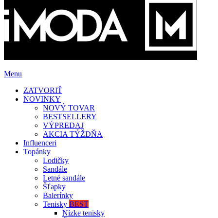
Menu
ZATVORIŤ
NOVINKY
NOVÝ TOVAR
BESTSELLERY
VÝPREDAJ
AKCIA TÝŽDŇA
Influenceri
Topánky
Lodičky
Sandále
Letné sandále
Šľapky
Balerínky
Tenisky
BEST
Nízke tenisky