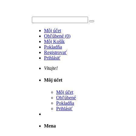
Môj účet
Obľúbené
(
0
)
Môj Košík
Pokladňa
Registrovať
Prihlásiť
Vitajte!
Môj účet
Môj účet
Obľúbené
Pokladňa
Prihlásiť
Mena