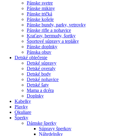
Pánske svetre
Pánske mikiny
Pánske tričká
Pánske košele
Pánske bundy, parky, vetrovky
Pánske rifle a nohavice
Kraťasy, bermudy, šortky
Športové súpravy a tepláky
Pánske doplnky
Pánska obuv
Detské oblečenie
Detské súpravy
Detské overaly
Detské body
Detské nohavice
Detské šaty
Mama a dcéra
Doplnky
Kabelky
Plavky
Okuliare
Šperky
Dámske šperky
Súpravy šperkov
Náhrdelníky