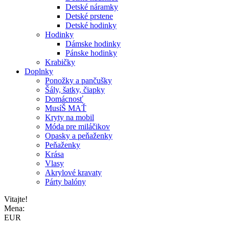
Detské náramky
Detské prstene
Detské hodinky
Hodinky
Dámske hodinky
Pánske hodinky
Krabičky
Doplnky
Ponožky a pančušky
Šály, šatky, čiapky
Domácnosť
MusíŠ MAŤ
Kryty na mobil
Móda pre miláčikov
Opasky a peňaženky
Peňaženky
Krása
Vlasy
Akrylové kravaty
Párty balóny
Vitajte!
Mena:
EUR