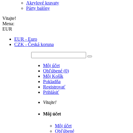
Akrylové kravaty
Párty balóny
Vitajte!
Mena:
EUR
EUR - Euro
CZK - Česká koruna
Môj účet
Obľúbené
(
0
)
Môj Košík
Pokladňa
Registrovať
Prihlásiť
Vitajte!
Môj účet
Môj účet
Obľúbené