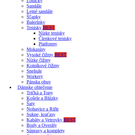
Lodičky
Sandále
Letné sandále
Šľapky
Balerínky
Tenisky
BEST
Nízke tenisky
Členkové tenisky
Platformy
Mokasíny
Vysoké čižmy
BEST
Nízke čižmy
Kotníkové čižmy
Snehule
Workery
Pánska obuv
Dámske oblečenie
Tričká a Topy
Košele a Blúzky
Šaty
Nohavice a Rifle
Sukne, kraťasy
Kabáty a Vetrovky
BEST
Body a Overály
Súpravy a komplety