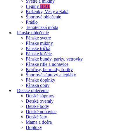
Svetre a mikiny
Legíny
HOT
Koženky, Vesty a Saká
Športové oblečenie
Prádlo
Tehotenská móda
Pánske oblečenie
Pánske svetre
Pánske mikiny
Pánske tričká
Pánske košele
Pánske bundy, parky, vetrovky
Pánske rifle a nohavice
Kraťasy, bermudy, šortky
Športové súpravy a tepláky
Pánske doplnky
Pánska obuv
Detské oblečenie
Detské súpravy
Detské overaly
Detské body
Detské nohavice
Detské šaty
Mama a dcéra
Doplnky