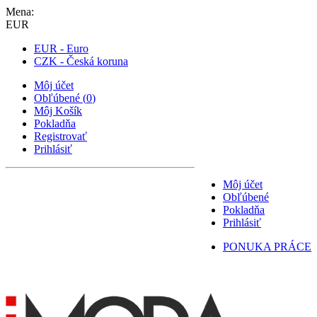
Mena:
EUR
EUR - Euro
CZK - Česká koruna
Môj účet
Obľúbené
(
0
)
Môj Košík
Pokladňa
Registrovať
Prihlásiť
Môj účet
Obľúbené
Pokladňa
Prihlásiť
PONUKA PRÁCE