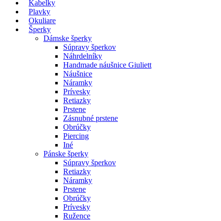
Kabelky
Plavky
Okuliare
Šperky
Dámske šperky
Súpravy šperkov
Náhrdelníky
Handmade náušnice Giuliett
Náušnice
Náramky
Prívesky
Retiazky
Prstene
Zásnubné prstene
Obrúčky
Piercing
Iné
Pánske šperky
Súpravy šperkov
Retiazky
Náramky
Prstene
Obrúčky
Prívesky
Ružence