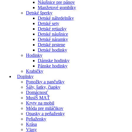
Náušnice pre pánov
Manžetové gombíky
Detské šperky
Detské náhrdelníky
Detské sety
Detské retiazky
Detské náušnice
Detské náramky
Detské prstene
Detské hodinky
Hodinky
Dámske hodinky
Pánske hodinky
Krabičky
Doplnky
Ponožky a pančušky
Šály, šatky, čiapky
Domácnosť
MusíŠ MAŤ
Kryty na mobil
Móda pre miláčikov
Opasky a peňaženky
Peňaženky
Krása
Vlasy