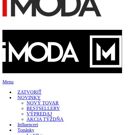
Menu
ZATVORIŤ
NOVINKY
NOVÝ TOVAR
BESTSELLERY
VÝPREDAJ
AKCIA TÝŽDŇA
Influenceri
Topánky