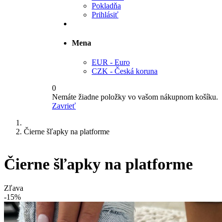
Pokladňa
Prihlásiť
Mena
EUR - Euro
CZK - Česká koruna
0
Nemáte žiadne položky vo vašom nákupnom košíku.
Zavrieť
Čierne šľapky na platforme
Čierne šľapky na platforme
Zľava
-15%