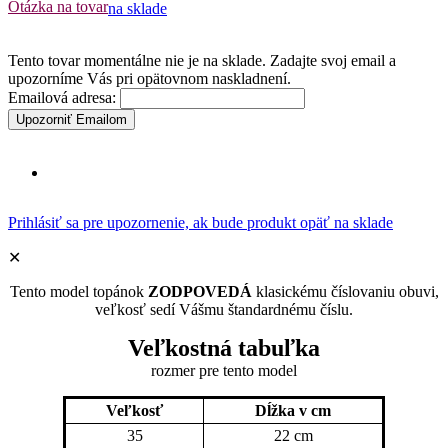
Otázka na tovar
na sklade
Tento tovar momentálne nie je na sklade. Zadajte svoj email a
upozorníme Vás pri opätovnom naskladnení.
Emailová adresa:
Upozorniť Emailom
Prihlásiť sa pre upozornenie, ak bude produkt opäť na sklade
✕
Tento model topánok
ZODPOVEDÁ
klasickému číslovaniu obuvi,
veľkosť sedí Vášmu štandardnému číslu.
Veľkostná tabuľka
rozmer pre tento model
Veľkosť
Dĺžka v cm
35
22 cm