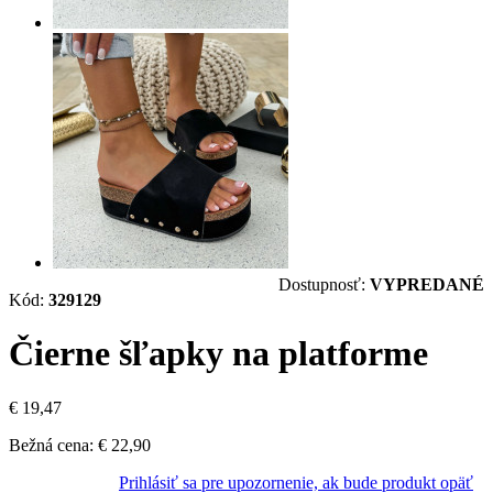
Dostupnosť:
VYPREDANÉ
Kód:
329129
Čierne šľapky na platforme
€ 19,47
Bežná cena:
€ 22,90
Prihlásiť sa pre upozornenie, ak bude produkt opäť