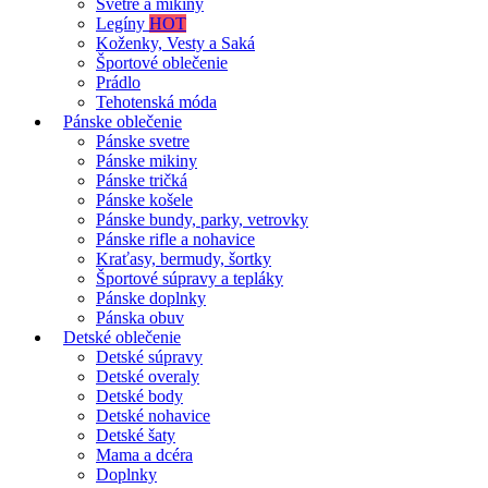
Svetre a mikiny
Legíny
HOT
Koženky, Vesty a Saká
Športové oblečenie
Prádlo
Tehotenská móda
Pánske oblečenie
Pánske svetre
Pánske mikiny
Pánske tričká
Pánske košele
Pánske bundy, parky, vetrovky
Pánske rifle a nohavice
Kraťasy, bermudy, šortky
Športové súpravy a tepláky
Pánske doplnky
Pánska obuv
Detské oblečenie
Detské súpravy
Detské overaly
Detské body
Detské nohavice
Detské šaty
Mama a dcéra
Doplnky