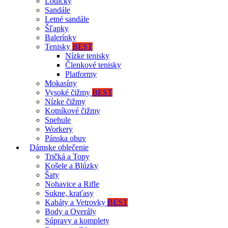
Lodičky
Sandále
Letné sandále
Šľapky
Balerínky
Tenisky
BEST
Nízke tenisky
Členkové tenisky
Platformy
Mokasíny
Vysoké čižmy
BEST
Nízke čižmy
Kotníkové čižmy
Snehule
Workery
Pánska obuv
Dámske oblečenie
Tričká a Topy
Košele a Blúzky
Šaty
Nohavice a Rifle
Sukne, kraťasy
Kabáty a Vetrovky
BEST
Body a Overály
Súpravy a komplety