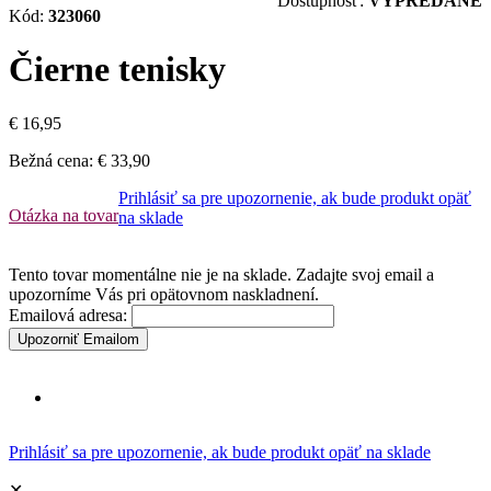
Dostupnosť:
VYPREDANÉ
Kód:
323060
Čierne tenisky
€ 16,95
Bežná cena:
€ 33,90
Prihlásiť sa pre upozornenie, ak bude produkt opäť
Otázka na tovar
na sklade
Tento tovar momentálne nie je na sklade. Zadajte svoj email a
upozorníme Vás pri opätovnom naskladnení.
Emailová adresa:
Upozorniť Emailom
Prihlásiť sa pre upozornenie, ak bude produkt opäť na sklade
✕