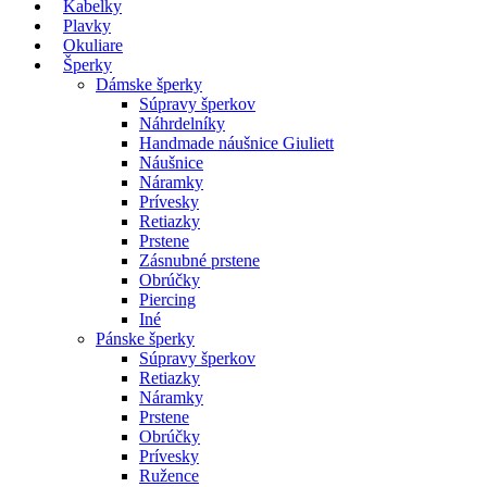
Kabelky
Plavky
Okuliare
Šperky
Dámske šperky
Súpravy šperkov
Náhrdelníky
Handmade náušnice Giuliett
Náušnice
Náramky
Prívesky
Retiazky
Prstene
Zásnubné prstene
Obrúčky
Piercing
Iné
Pánske šperky
Súpravy šperkov
Retiazky
Náramky
Prstene
Obrúčky
Prívesky
Ružence