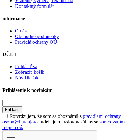
Vrátenie, výmena, reklamácia
Kontaktný formulár
informácie
O nás
Obchodné podmienky
Pravidlá ochrany OÚ
ÚČET
Prihlásiť sa
Zobraziť košík
Náš TikTok
Prihlásenie k novinkám
Prihlásiť
Potvrdzujem, že som sa oboznámil s
pravidlami ochrany
osobných údajov
a udeľujem výslovný súhlas so
spracovaním
mojich oú.