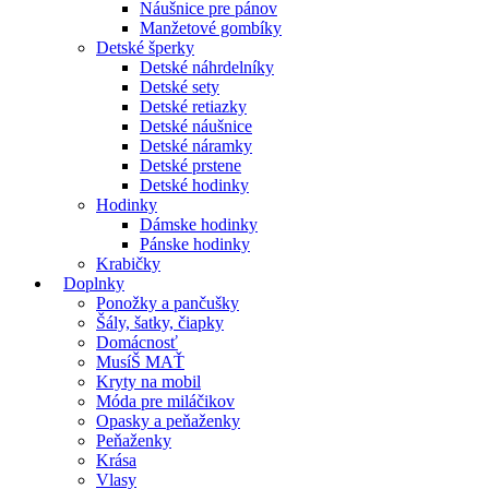
Náušnice pre pánov
Manžetové gombíky
Detské šperky
Detské náhrdelníky
Detské sety
Detské retiazky
Detské náušnice
Detské náramky
Detské prstene
Detské hodinky
Hodinky
Dámske hodinky
Pánske hodinky
Krabičky
Doplnky
Ponožky a pančušky
Šály, šatky, čiapky
Domácnosť
MusíŠ MAŤ
Kryty na mobil
Móda pre miláčikov
Opasky a peňaženky
Peňaženky
Krása
Vlasy