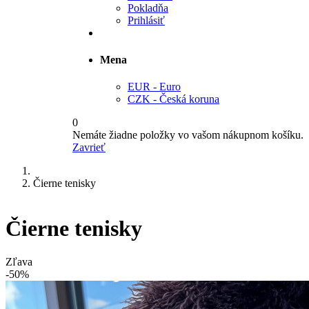
Pokladňa
Prihlásiť
Mena
EUR - Euro
CZK - Česká koruna
0
Nemáte žiadne položky vo vašom nákupnom košíku.
Zavrieť
Čierne tenisky
Čierne tenisky
Zľava
-50%