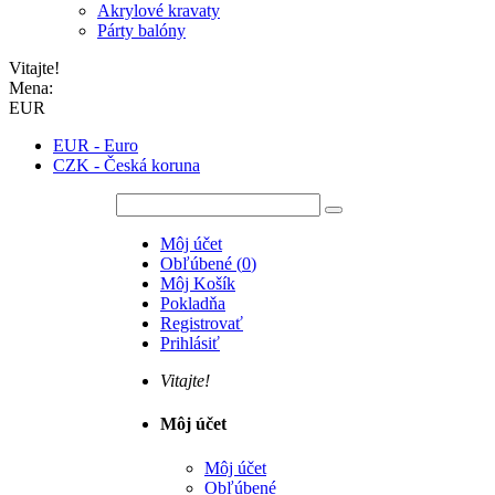
Akrylové kravaty
Párty balóny
Vitajte!
Mena:
EUR
EUR - Euro
CZK - Česká koruna
Môj účet
Obľúbené
(
0
)
Môj Košík
Pokladňa
Registrovať
Prihlásiť
Vitajte!
Môj účet
Môj účet
Obľúbené