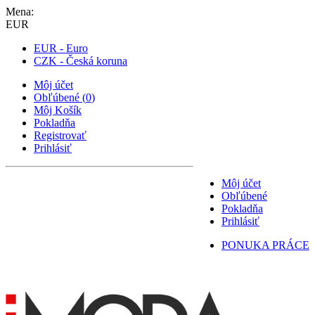
Mena:
EUR
EUR - Euro
CZK - Česká koruna
Môj účet
Obľúbené
(
0
)
Môj Košík
Pokladňa
Registrovať
Prihlásiť
Môj účet
Obľúbené
Pokladňa
Prihlásiť
PONUKA PRÁCE