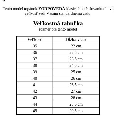
Tento model topánok
ZODPOVEDÁ
klasickému číslovaniu obuvi,
veľkosť sedí Vášmu štandardnému číslu.
Veľkostná tabuľka
rozmer pre tento model
Veľkosť
Dĺžka v cm
35
22 cm
36
22,5 cm
37
23,5 cm
38
24,5 cm
39
25 cm
40
26 cm
41
26,5 cm
42
27 cm
43
28 cm
44
28,5 cm
45
29,5 cm