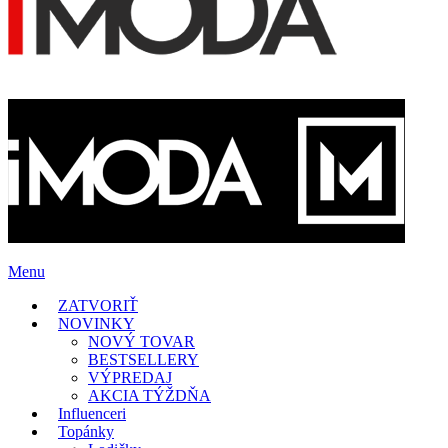
Menu
ZATVORIŤ
NOVINKY
NOVÝ TOVAR
BESTSELLERY
VÝPREDAJ
AKCIA TÝŽDŇA
Influenceri
Topánky