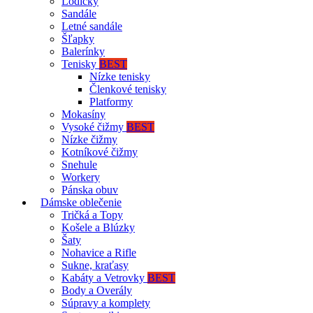
Lodičky
Sandále
Letné sandále
Šľapky
Balerínky
Tenisky
BEST
Nízke tenisky
Členkové tenisky
Platformy
Mokasíny
Vysoké čižmy
BEST
Nízke čižmy
Kotníkové čižmy
Snehule
Workery
Pánska obuv
Dámske oblečenie
Tričká a Topy
Košele a Blúzky
Šaty
Nohavice a Rifle
Sukne, kraťasy
Kabáty a Vetrovky
BEST
Body a Overály
Súpravy a komplety