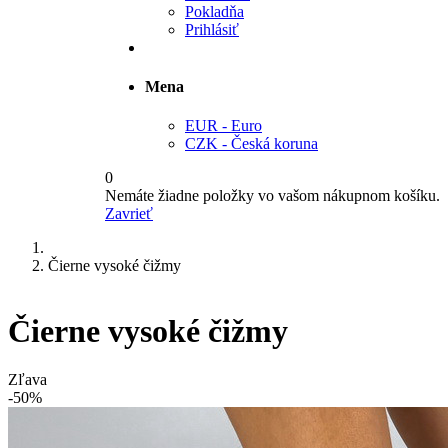
Pokladňa
Prihlásiť
Mena
EUR - Euro
CZK - Česká koruna
0
Nemáte žiadne položky vo vašom nákupnom košíku.
Zavrieť
Čierne vysoké čižmy
Čierne vysoké čižmy
Zľava
-50%