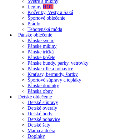
Svetre a mikiny
Legíny
HOT
Koženky, Vesty a Saká
Športové oblečenie
Prádlo
Tehotenská móda
Pánske oblečenie
Pánske svetre
Pánske mikiny
Pánske tričká
Pánske košele
Pánske bundy, parky, vetrovky
Pánske rifle a nohavice
Kraťasy, bermudy, šortky
Športové súpravy a tepláky
Pánske doplnky
Pánska obuv
Detské oblečenie
Detské súpravy
Detské overaly
Detské body
Detské nohavice
Detské šaty
Mama a dcéra
Doplnky