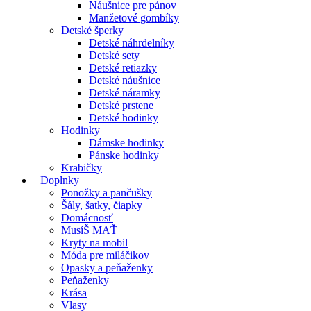
Náušnice pre pánov
Manžetové gombíky
Detské šperky
Detské náhrdelníky
Detské sety
Detské retiazky
Detské náušnice
Detské náramky
Detské prstene
Detské hodinky
Hodinky
Dámske hodinky
Pánske hodinky
Krabičky
Doplnky
Ponožky a pančušky
Šály, šatky, čiapky
Domácnosť
MusíŠ MAŤ
Kryty na mobil
Móda pre miláčikov
Opasky a peňaženky
Peňaženky
Krása
Vlasy