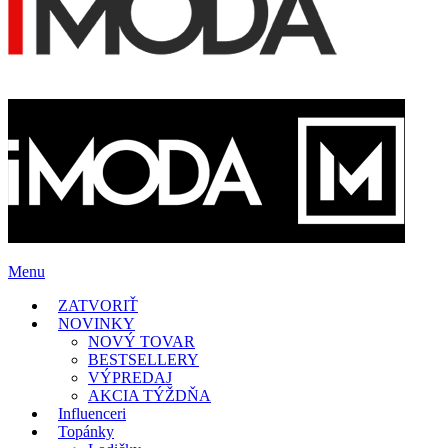
Menu
ZATVORIŤ
NOVINKY
NOVÝ TOVAR
BESTSELLERY
VÝPREDAJ
AKCIA TÝŽDŇA
Influenceri
Topánky