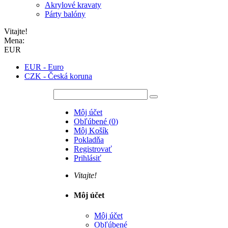
Akrylové kravaty
Párty balóny
Vitajte!
Mena:
EUR
EUR - Euro
CZK - Česká koruna
Môj účet
Obľúbené
(
0
)
Môj Košík
Pokladňa
Registrovať
Prihlásiť
Vitajte!
Môj účet
Môj účet
Obľúbené