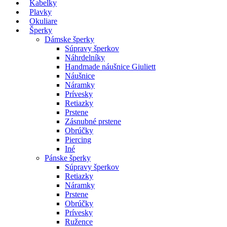
Kabelky
Plavky
Okuliare
Šperky
Dámske šperky
Súpravy šperkov
Náhrdelníky
Handmade náušnice Giuliett
Náušnice
Náramky
Prívesky
Retiazky
Prstene
Zásnubné prstene
Obrúčky
Piercing
Iné
Pánske šperky
Súpravy šperkov
Retiazky
Náramky
Prstene
Obrúčky
Prívesky
Ružence