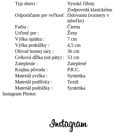
Typ obuvi :
Vysoké čižmy
Zodpovedá klasickému
Odporúčanie pre veľkosť :
číslovaniu (rozmery v
tabuľke)
Farba :
Čierna
Určené pre :
Ženy
Výška opätku :
7 cm
Výška podrážky :
4,5 cm
Obvod hornej sáry :
36 cm
Celková dĺžka (od päty) :
53 cm
Zateplenie :
Zateplené
Krajina pôvodu :
P.R.C.
Materiál zvršku :
Syntetika
Materiál podšívky :
Textil
Materiál podrážky :
Syntetika
Instagram Photos